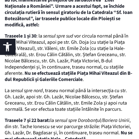
Naționale a României”. Urmare a acestui fapt, se închide
circulația rutieră în sensul giratoriu de la Catedrala “Sf. Ioan
Botezătorul”, iar traseele publice locale din Ploiești se
modifică, astfel:
Traseele 1 și 30
: la
sensul spre sud
vor circula normal până în
Piața Mihai Viteazul, apoi pe str. Gh. Doja (cu stație la Piața
Mihai Viteazul), str. Văleni, str. Emile Zola (cu stație la Hale-
Catedrală), str. Erou Călin Cătălin, str. Ștefan Greceanu, str.
Nicolae Bălcescu, str. Gh. Lazăr, Piața Victoriei, B-dul
Independenței și, în continuare, traseu normal, cu stațiile
aferente.
Nu se efectuează stațiile Piața Mihai Viteazul din B-
dul Republicii și Galeriile Comerciale
.
La
sensul spre nord
, traseu normal până la intersecția cu str.
Gh. Lazăr, apoi str. Gh. Lazăr, Nicolae Bălcescu, str. Ștefan
Greceanu, str. Erou Călin Cătălin, str. Emile Zola și apoi ruta
normală. Se vor efectua toate stațiile întâlnite în parcurs.
Traseele 7 și 22 barat:
la
sensul spre Dorobanțul/Bariera Unirii
,
din str. Tache Ionescu se vor parcurge străzile: Piața Victoriei,
Gh. Lazăr, Dr. Bagdasar și, în continuare, traseu normal.
Nu se
mai efectuează stația Hale – Catedrală
.