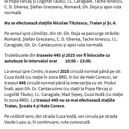
la Popa Fărcaș și Logofăt Tăutu), I.L. Caragiale, Tache Ionescu,
C. D. Gherea, Ștefan Greceanu, Romană, Gh. Doja și apoi ruta
normală.
Nu se efectuează stațiile Nicolae Titulescu, Traian și Șc.4.
Pe
sensul spre Lămâița
, din str. Gh. Doja va parcurge străzile:
Romană, Ștefan Greceanu, C. D. Gherea, Tache Ionescu, I.L.
Caragiale, Gh. Gr. Cantacuzino și apoi ruta normală.
Troleibuzele din
traseele
44S și 202S vor fi înlocuite cu
autobuze în intervalul orar 10:00 – 13:00.
La
sensul spre Centru
, traseul
202S
circulă normal până pe str.
Cuza Vodă (cu stație în zona BRD, în loc de Hale Coreco), iar
traseul
44S
circulă normal până la intersecția cu str. Podul
Înalt, apoi Gh. Gr. Cantacuzino (cu stații la Popa Fărcaș și
Logofăt Tăutu), I.L. Caragiale, Vlad Țepeș, Cuza Vodă (cu stație
în zona BRD). La
traseul 44S
nu se mai efectuează stațiile
Traian, Școala 4 și Hale Coreco
.
Pe
celălalt sens
, din strada Cuza Vodă, vor circula pe strada
Vasile Lupu și, în continuare, ruta cunoscută.