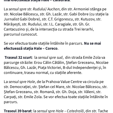
La
sensul spre str. Rudului/ Auchan
, din str. Armoniei stânga pe
str. Nicolae Bălcescu, str. Gh. Lazăr, str. Gabi Dobre (cu stație la
Jurnalist Gabi Dobre), str. C.T. Grigorescu, str. Kutuzov, str.
Mărășești, str. Rudului, str. I.L. Caragiale, str. Gh. Gr.
Cantacuzino și, de la intersecția cu strada Trei Ierarhi,
parcursul cunoscut.
Se vor efectua toate stațiile întâlnite în parcurs.
Nu se mai
efectuează stația Hale – Coreco
.
Traseul 32 scurt
: la
sensul spre sud
, din strada Emile Zola va
parcurge străzile: Erou Călin Cătălin, Ștefan Greceanu, Nicolae
Bălcescu, Gh. Lazăr, Piața Victoriei, B-dul Independenței și, în
continuare, traseu normal, cu stațiile aferente.
La
sensul spre Hale
, de la Prahova Value Centre va circula pe
str. Democrației, str. Ștefan cel Mare, str. Nicolae Bălcescu, str.
Ștefan Greceanu, str. Romană, str. Gh. Doja, str. Văleni, str.
Carpați, str. Emile Zola. Se vor efectua toate stațiile întâlnite în
parcurs.
Traseul 39 barat
: la
sensul spre Hale – Catedrală
, din str. Tache