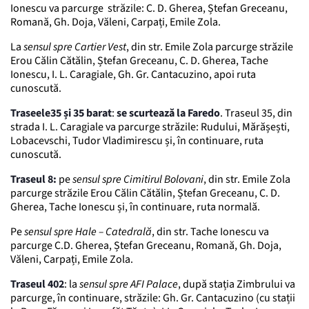
Ionescu va parcurge străzile: C. D. Gherea, Ștefan Greceanu,
Romană, Gh. Doja, Văleni, Carpați, Emile Zola.
La
sensul spre Cartier Vest
, din str. Emile Zola parcurge străzile
Erou Călin Cătălin, Ștefan Greceanu, C. D. Gherea, Tache
Ionescu, I. L. Caragiale, Gh. Gr. Cantacuzino, apoi ruta
cunoscută.
Traseele35 și 35 barat
:
se scurtează la Faredo
. Traseul 35, din
strada I. L. Caragiale va parcurge străzile: Rudului, Mărășești,
Lobacevschi, Tudor Vladimirescu și, în continuare, ruta
cunoscută.
Traseul 8:
pe
sensul spre Cimitirul Bolovani
, din str. Emile Zola
parcurge străzile Erou Călin Cătălin, Ștefan Greceanu, C. D.
Gherea, Tache Ionescu și, în continuare, ruta normală.
Pe
sensul spre Hale – Catedrală
, din str. Tache Ionescu va
parcurge C.D. Gherea, Ștefan Greceanu, Romană, Gh. Doja,
Văleni, Carpați, Emile Zola.
Traseul 402
: la
sensul spre AFI Palace
, după stația Zimbrului va
parcurge, în continuare, străzile: Gh. Gr. Cantacuzino (cu stații