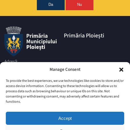
Da
Nu
Primăria Ploiești
Adresă:
Piata Eroilor nr.1A, Muncipiul
Manage Consent
Ploiesti, Judetul Prahova, cod
postal 100006
To provide the best experiences, we use technologies like cookies to store and/or
access device information. Consenting to these technologies will allow us to
Telefon:
process data such as browsing behaviour or unique IDs on this site. Not
|
+4 0244 516 699
+4 0244 595
consenting or withdrawing consent, may adversely affect certain features and
063
|
functions.
+4 0244 984
+4 0752 027 539
Email:
Accept
comunicare@ploiesti.ro