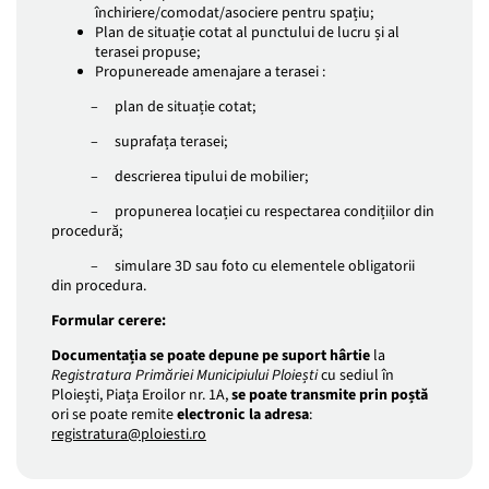
închiriere/comodat/asociere pentru spațiu;
Plan de situație cotat al punctului de lucru și al
terasei propuse;
Propunereade amenajare a terasei :
– plan de situație cotat;
– suprafața terasei;
– descrierea tipului de mobilier;
– propunerea locației cu respectarea condițiilor din
procedură;
– simulare 3D sau foto cu elementele obligatorii
din procedura.
Formular cerere:
Documentația se poate depune pe suport hârtie
la
Registratura Primăriei Municipiului Ploiești
cu sediul în
Ploiești, Piața Eroilor nr. 1A,
se poate transmite prin poștă
ori se poate remite
electronic la adresa
:
registratura@ploiesti.ro