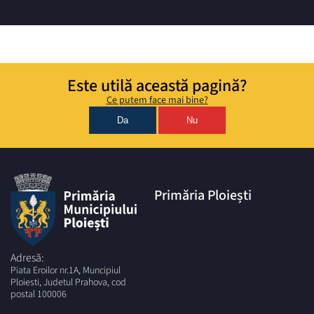
Este utilă această pagină?
Ce putem face mai bine?
Da
Nu
Primăria Ploiești
Adresă:
Piata Eroilor nr.1A, Muncipiul
Ploiesti, Judetul Prahova, cod
postal 100006