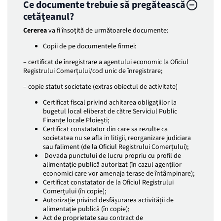
Ce documente trebuie să pregătească
cetățeanul?
Cererea
va fi însoțită de următoarele documente:
Copii de pe documentele firmei:
– certificat de înregistrare a agentului economic la Oficiul
Registrului Comerțului/cod unic de înregistrare;
– copie statut societate (extras obiectul de activitate)
Certificat fiscal privind achitarea obligațiilor la
bugetul local eliberat de către Serviciul Public
Finanțe locale Ploiești;
Certificat constatator din care sa rezulte ca
societatea nu se afla in litigii, reorganizare judiciara
sau faliment (de la Oficiul Registrului Comerțului);
Dovada punctului de lucru propriu cu profil de
alimentație publică autorizat (în cazul agenților
economici care vor amenaja terase de întâmpinare);
Certificat constatator de la Oficiul Registrului
Comerțului (în copie);
Autorizație privind desfășurarea activității de
alimentație publică (în copie);
Act de proprietate sau contract de