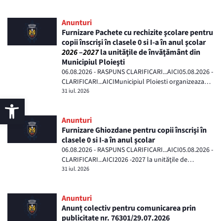
Anunturi
Furnizare Pachete cu rechizite şcolare pentru
copii înscrişi în clasele 0 si I-a în anul şcolar
2026
–
2027
la unităţile de învăţământ din
Municipiul Ploieşti
06.08.2026 - RASPUNS CLARIFICARI...AICI05.08.2026 -
CLARIFICARI...AICIMunicipiul Ploiesti organizeaza
achizitia directa conform dispozitiil...
31 iul. 2026
Anunturi
Furnizare Ghiozdane pentru copii înscrişi în
clasele 0 si I-a în anul şcolar
06.08.2026 - RASPUNS CLARIFICARI...AICI05.08.2026 -
CLARIFICARI...AICI2026 -2027 la unităţile de
învăţământ din Municipiul Ploieşti”Mun...
31 iul. 2026
Anunturi
Anunț colectiv pentru comunicarea prin
publicitate nr. 76301/29.07.2026