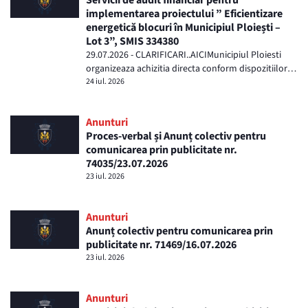
implementarea proiectului ” Eficientizare
energetică blocuri în Municipiul Ploiești –
Lot 3”, SMIS 334380
29.07.2026 - CLARIFICARI..AICIMunicipiul Ploiesti
organizeaza achizitia directa conform dispozitiilor
art. 7, alin. (5) din Legea nr. 98/2016 p...
24 iul. 2026
Anunturi
Proces-verbal și Anunț colectiv pentru
comunicarea prin publicitate nr.
74035/23.07.2026
23 iul. 2026
Anunturi
Anunț colectiv pentru comunicarea prin
publicitate nr. 71469/16.07.2026
23 iul. 2026
Anunturi