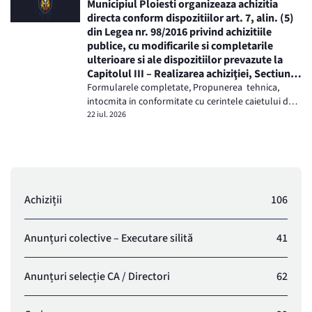
Municipiul Ploiesti organizeaza achizitia
directa conform dispozitiilor art. 7, alin. (5)
din Legea nr. 98/2016 privind achizitiile
publice, cu modificarile si completarile
ulterioare si ale dispozitiilor prevazute la
Capitolul III – Realizarea achiziţiei, Sectiunea
1- Achizitia directa din H.G. nr.395/2016
Formularele completate, Propunerea tehnica,
pentru aprobarea Normelor metodologice
intocmita in conformitate cu cerintele caietului de
de aplicare a prevederilor referitoare la
sarcini atasat, Formularul de oferta si Anexa...
22 iul. 2026
atribuirea contractului de achiziţie
publică/acordului-cadru din Legea nr.
98/2016 privind achiziţiile publice, cu
modificarile si completarile ulterioare,
pentru atribuirea contractului de Tehnica
Servicii privind dirigenția de șantier pentru
Achiziții
106
obiectivul de investiții «Modernizarea /
Dotarea Infrastructurii Educaționale a
Anunțuri colective – Executare silită
41
Unității de Învățământ Liceul Tehnologic “
Toma Socolescu” – Construire Sala de
Sport» , Cod SMIS: 337943.Achizitia directa
Anunțuri selecție CA / Directori
62
se va face exclusiv prin SICAP si va fi
finalizata prin incheierea unui contract de
prestari servicii. Detalii tehnice si oferta