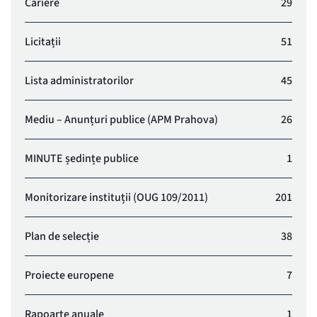
Cariere
29
financiara vor fi postate in SICAP (e-
licitatii.ro) pana la data de 29.07.2026, ora
15:00. Dupa aceasta ora, autoritatea
Licitații
51
contractanta va analiza ofertele postate in
SICAP. Ofertele vor fi identificate in SICAP
Lista administratorilor
45
dupa codul CPV si denumirea
serviciilor. Nerespectarea denumirii
serviciilor si a codului CPV poate duce la
Mediu – Anunțuri publice (APM Prahova)
26
imposibilitatea selectarii de catre
autoritatea contractanta a
ofertelor. Obiectul contractului consta in
MINUTE ședințe publice
1
Servicii privind dirigenția de șantier pentru
obiectivul de investiții «Modernizarea /
Dotarea Infrastructurii Educaționale a
Monitorizare instituții (OUG 109/2011)
201
Unității de Învățământ Liceul Tehnologic “
Toma Socolescu” Construire Sala de Sport» ,
Plan de selecție
38
Cod SMIS: 337943. in conformitate cu
cerintele din caietul de sarcini. Solicitam
mentionarea la denumirea serviciilor si a
Proiecte europene
7
faptului ca ofertele sunt postate pentru
Municipiul Ploiesti, pentru o mai buna
identificare a acestora
Rapoarte anuale
1