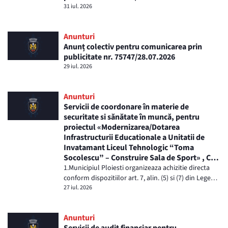
31 iul. 2026
Anunturi
Anunț colectiv pentru comunicarea prin
publicitate nr. 75747/28.07.2026
29 iul. 2026
Anunturi
Servicii de coordonare în materie de
securitate si sănătate în muncă, pentru
proiectul «Modernizarea/Dotarea
Infrastructurii Educationale a Unitatii de
Invatamant Liceul Tehnologic “Toma
Socolescu” – Construire Sala de Sport» , Cod
SMIS: 337943
1.Municipiul Ploiesti organizeaza achizitie directa
conform dispozitiilor art. 7, alin. (5) si (7) din Legea
nr. 98/2016, privind achizițiile publi...
27 iul. 2026
Anunturi
Servicii de audit financiar pentru