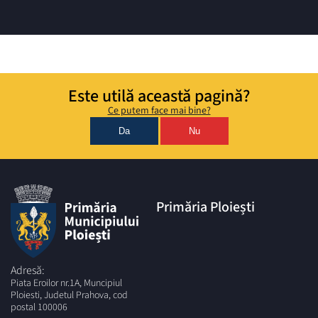
Este utilă această pagină?
Ce putem face mai bine?
Da
Nu
Primăria Ploiești
Adresă:
Piata Eroilor nr.1A, Muncipiul
Ploiesti, Judetul Prahova, cod
postal 100006