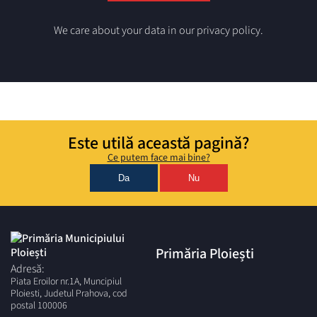
We care about your data in our privacy policy.
Este utilă această pagină?
Ce putem face mai bine?
Da
Nu
Primăria Ploiești
Adresă:
Piata Eroilor nr.1A, Muncipiul
Ploiesti, Judetul Prahova, cod
postal 100006