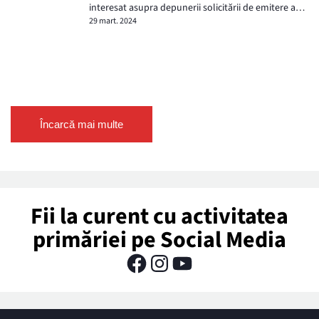
interesat asupra depunerii solicitării de emitere a
acordului de mediu pentru proiectul ,,Extindere ...
29 mart. 2024
Încarcă mai multe
Fii la curent cu activitatea
primăriei pe Social Media