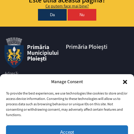
Este utilă această pagină?
Ce putem face mai bine?
Da
Nu
Primăria Ploiești
Adresă:
Piata Eroilor nr.1A, Muncipiul
Manage Consent
Ploiesti, Judetul Prahova, cod
postal 100006
To provide the best experiences, we use technologies like cookies to store and/or
access device information. Consenting to these technologies will allow us to
Telefon:
process data such as browsing behaviour or unique IDs on this site. Not
|
+4 0244 516 699
+4 0244 595
consenting or withdrawing consent, may adversely affect certain features and
063
|
functions.
+4 0244 984
+4 0752 027 539
Email:
Accept
comunicare@ploiesti.ro