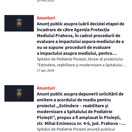
Paliative" Spital Municipal Ploiesti...det...
20 mai 2025
Anunturi
Anunț public asupra luării deciziei etapei de
încadrare de către Agenția Protecția
Mediului Prahova, în cadrul procedurii de
evaluare a impactului aspura mediului de a
nu se supune procedurii de evaluare
a impactului asupra mediului, pentru
proiectul ”Extindere, reabilitare și
Spitalul de Pediatrie Ploiești, titular al proiectului
modernizare a Spitalului de Pediatrie
”Extindere, reabilitare și modernizare a Spitalului de
Ploiești” – 17.04.2024
Pediatrie Ploiești” anunţă publicul i...
17 apr. 2024
Anunturi
Anunt public asupra depunerii solicitării de
emitere a acordului de mediu pentru
proiectul ,,Extindere – reabilitare și
modernizare a Spitalului de Pediatrie
Ploiești”, propus a fi amplasat în Ploiești,
str. Mihai Eminescu nr. 4-6, jud. Prahova –
29.03.2024
Spitalul de Pediatrie Ploiesti anunţă publicul