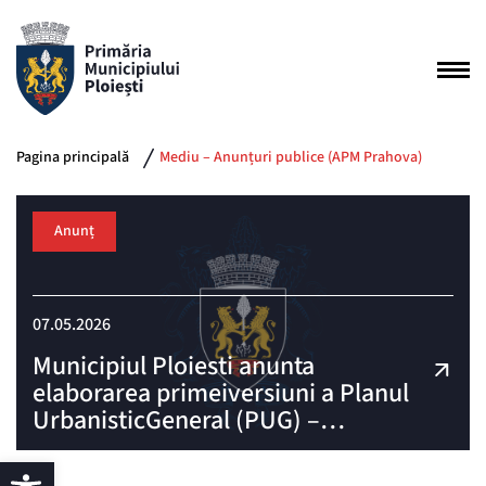
Pagina principală
Mediu – Anunțuri publice (APM Prahova)
Anunț
07.05.2026
Municipiul Ploiesti anunta
elaborarea primeiversiuni a Planul
UrbanisticGeneral (PUG) –
„ActualizarePlan Urbanistic
General”