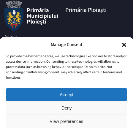
Primăria Ploiești
Adresă:
Piata Eroilor nr.1A, Muncipiul
Manage Consent
Ploiesti, Judetul Prahova, cod
postal 100006
To provide the best experiences, we use technologies like cookies to store and/or
access device information. Consenting to these technologies will allow us to
Telefon:
process data such as browsing behaviour or unique IDs on this site. Not
|
+4 0244 516 699
+4 0244 595
consenting or withdrawing consent, may adversely affect certain features and
063
|
functions.
+4 0244 984
+4 0752 027 539
Email:
Accept
comunicare@ploiesti.ro
Deny
© Primăria Municipiului Ploiesti
View preferences
Site vechi
Harta Site
Imprint
Politica privind Cookie-urile
Declarație de Confidențialitate (UE)