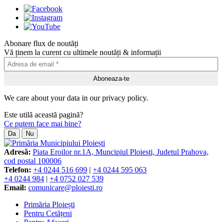
Abonare flux de noutăți
Vă ținem la curent cu ultimele noutăți & informații
We care about your data in our privacy policy.
Este utilă această pagină?
Ce putem face mai bine?
Da
Nu
Adresă:
Piata Eroilor nr.1A, Muncipiul Ploiesti, Judetul Prahova,
cod postal 100006
Telefon:
+4 0244 516 699
|
+4 0244 595 063
+4 0244 984
|
+4 0752 027 539
Email:
comunicare@ploiesti.ro
Primăria Ploiești
Pentru Cetățeni