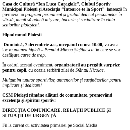
Casa de Cultură “Ion Luca Caragiale”, Clubul Sportiv
Municipal Ploiești și Asociația “Întoarce-te la Sport”
, lansează în
premieră un
program permanent și gratuit dedicat persoanelor în
vârstă, menit să aducă mișcare, bucurie și socializare în viața
seniorilor ploieșteni
.
Hipodromul Ploiești
Duminică, 7 decembrie a.c., începând cu ora 10.00
, va avea
loc
reuniunea hipică – Premiul Mircea Ștefănescu
, în care se vor
desfășura
curse de trap
.
În cadrul acestui eveniment
, organizatorii au pregătit surprize
pentru copii
, cu ocazia serbării zilei de
Sfântul Nicolae
.
Mulțumim tuturor sportivilor, antrenorilor și susținătorilor pentru
implicare și dedicare!
CSM Ploiești rămâne alături de comunitate, promovând
excelența și spiritul sportiv!
DIRECȚIA COMUNICARE, RELAȚII PUBLICE ȘI
SITUAȚII DE URGENȚĂ
Fii la curent cu activitatea primăriei pe Social Media