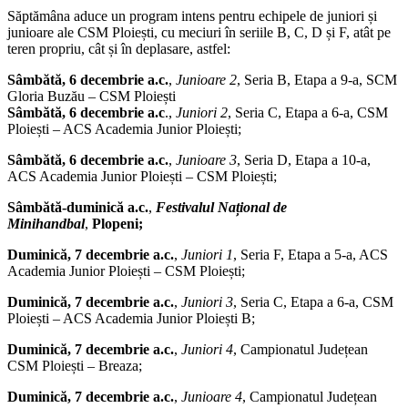
Săptămâna aduce un program intens pentru echipele de juniori și
junioare ale CSM Ploiești, cu meciuri în seriile B, C, D și F, atât pe
teren propriu, cât și în deplasare, astfel:
Sâmbătă, 6 decembrie a.c.
,
Junioare 2
, Seria B, Etapa a 9-a, SCM
Gloria Buzău – CSM Ploiești
Sâmbătă, 6 decembrie a.c
.,
Juniori 2
, Seria C, Etapa a 6-a, CSM
Ploiești – ACS Academia Junior Ploiești;
Sâmbătă, 6 decembrie a.c.
,
Junioare 3
, Seria D, Etapa a 10-a,
ACS Academia Junior Ploiești – CSM Ploiești;
Sâmbătă-duminică a.c.
,
Festivalul Național de
Minihandbal
,
Plopeni;
Duminică, 7 decembrie a.c.
,
Juniori 1
, Seria F, Etapa a 5-a, ACS
Academia Junior Ploiești – CSM Ploiești;
Duminică, 7 decembrie a.c.
,
Juniori 3
, Seria C, Etapa a 6-a, CSM
Ploiești – ACS Academia Junior Ploiești B;
Duminică, 7 decembrie a.c.
,
Juniori 4
, Campionatul Județean
CSM Ploiești – Breaza;
Duminică, 7 decembrie a.c.
,
Junioare 4
, Campionatul Județean