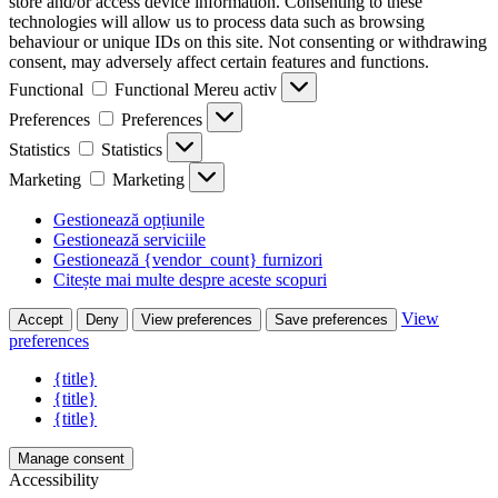
store and/or access device information. Consenting to these
technologies will allow us to process data such as browsing
behaviour or unique IDs on this site. Not consenting or withdrawing
consent, may adversely affect certain features and functions.
Functional
Functional
Mereu activ
Preferences
Preferences
Statistics
Statistics
Marketing
Marketing
Gestionează opțiunile
Gestionează serviciile
Gestionează {vendor_count} furnizori
Citește mai multe despre aceste scopuri
View
Accept
Deny
View preferences
Save preferences
preferences
{title}
{title}
{title}
Manage consent
Accessibility