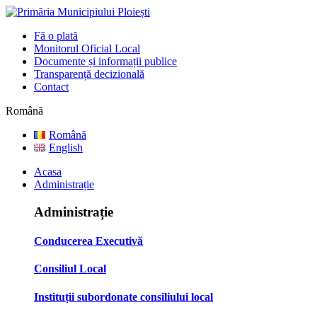
Fă o plată
Monitorul Oficial Local
Documente și informații publice
Transparență decizională
Contact
Română
Română
English
Acasa
Administrație
Administrație
Conducerea Executivă
Consiliul Local
Instituții subordonate consiliului local