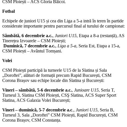
CSM Ploiești – ACS Gloria Băicoi.
Fotbal
Echipele de juniori U15 și cea din Liga a 5-a intră în teren în partide
considerate importante pentru parcursul final al turului de campionat:
Sâmbătă, 6 decembrie a.c.
,
Juniori U15
, Etapa a 8-a (restanță), AS
Tinerețea Izvoarele – CSM Ploiești;
Duminică, 7 decembrie a.c.
,
Liga a 5-a
, Seria Est, Etapa a 15-a,
CSM Ploiești – Avântul Tomșani.
Volei
CSM Ploiești participă la turneele U15 de la Slatina și Sala
„Doroftei”, alături de formații precum Rapid București, CSM
Corona Brașov sau echipe locale din Slatina și București:
Vineri – sâmbătă, 5-6 decembrie a.c.
,
Junioare U15
, Seria T,
Turneul 3, Slatina CSM Ploiești, CSŞ Slatina, ACS Super Sport
Slatina, ACS Galaxia Volei București;
Vineri – duminică, 5-7 decembrie a.c
.,
Juniori U15
, Seria B,
Turneul 3, Sala „Doroftei” CSM Ploiești, Rapid București, CSM
Corona Brașov, CSM Constanța.