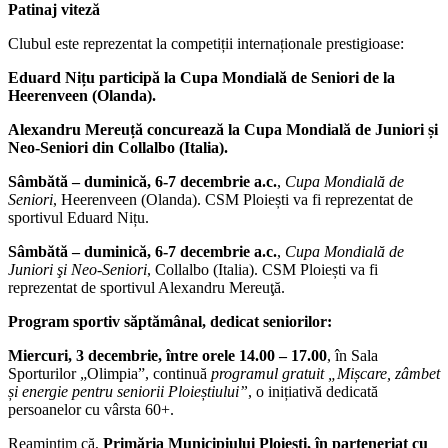
Patinaj viteză
Clubul este reprezentat la competiții internaționale prestigioase:
Eduard Nițu participă la Cupa Mondială de Seniori de la
Heerenveen (Olanda).
Alexandru Mereuță concurează la Cupa Mondială de Juniori și
Neo-Seniori din Collalbo (Italia).
Sâmbătă – duminică, 6-7 decembrie a.c.
,
Cupa Mondială de
Seniori
, Heerenveen (Olanda). CSM Ploiești va fi reprezentat de
sportivul Eduard Nițu.
Sâmbătă – duminică, 6-7 decembrie a.c.
,
Cupa Mondială de
Juniori şi Neo-Seniori
, Collalbo (Italia). CSM Ploiești va fi
reprezentat de sportivul Alexandru Mereuţă.
Program sportiv săptămânal, dedicat seniorilor:
Miercuri, 3 decembrie, între orele 14.00 – 17.00
, în Sala
Sporturilor „Olimpia”, continuă
programul gratuit „Mișcare, zâmbet
și energie pentru seniorii Ploieștiului”
, o inițiativă dedicată
persoanelor cu vârsta 60+.
Reamintim că,
Primăria Municipiului Ploiești, în parteneriat cu