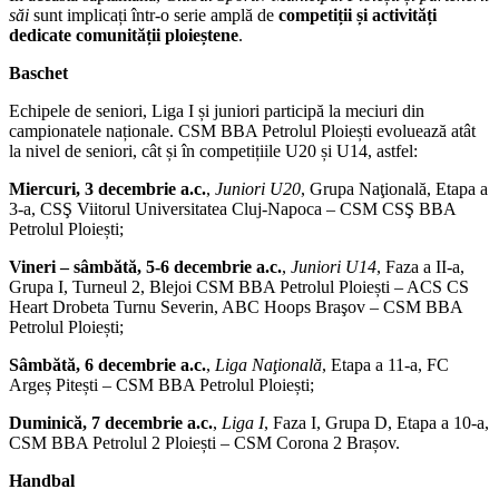
săi
sunt implicați într-o serie amplă de
competiții și activități
dedicate comunității ploieștene
.
Baschet
Echipele de seniori, Liga I și juniori participă la meciuri din
campionatele naționale. CSM BBA Petrolul Ploiești evoluează atât
la nivel de seniori, cât și în competițiile U20 și U14, astfel:
Miercuri, 3 decembrie a.c.
,
Juniori U20
, Grupa Naţională, Etapa a
3-a, CSŞ Viitorul Universitatea Cluj-Napoca – CSM CSŞ BBA
Petrolul Ploiești;
Vineri – sâmbătă, 5-6 decembrie a.c.
,
Juniori U14
, Faza a II-a,
Grupa I, Turneul 2, Blejoi CSM BBA Petrolul Ploiești – ACS CS
Heart Drobeta Turnu Severin, ABC Hoops Braşov – CSM BBA
Petrolul Ploiești;
Sâmbătă, 6 decembrie a.c.
,
Liga Naţională
, Etapa a 11-a, FC
Argeș Pitești – CSM BBA Petrolul Ploiești;
Duminică, 7 decembrie a.c.
,
Liga I
, Faza I, Grupa D, Etapa a 10-a,
CSM BBA Petrolul 2 Ploiești – CSM Corona 2 Brașov.
Handbal