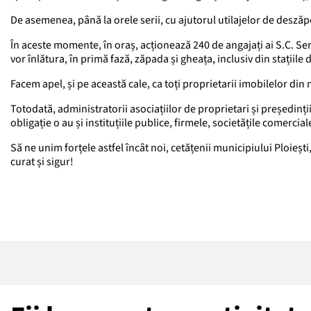
De asemenea, până la orele serii, cu ajutorul utilajelor de deszăpez
În aceste momente, în oraș, acționează 240 de angajați ai S.C. Ser
vor înlătura, în primă fază, zăpada și gheața, inclusiv din stațiile 
Facem apel, și pe această cale, ca toți proprietarii imobilelor din m
Totodată, administratorii asociațiilor de proprietari și președinții
obligație o au și instituțiile publice, firmele, societățile comercia
Să ne unim forțele astfel încât noi, cetățenii municipiului Ploiești
curat și sigur!