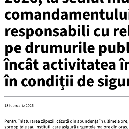
comandamentului p
responsabili cu rel
pe drumurile publi
încât activitatea 
în condiții de sigu
18 februarie 2026
Pentru înlăturarea zăpezii, căzută din abundență în ultimele ore, 
spre spitale sau instituții care asigură urgențele majore din oraș, 