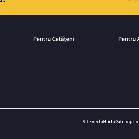
Pentru Cetățeni
Pentru 
Site vechi
Harta Site
Imprin