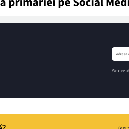
tea primăriei pe Social Med
We care ab
ă?
Ce put