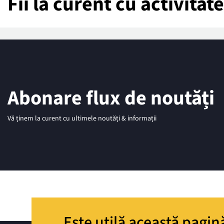
Fii la curent cu activita
Abonare flux de noutăți
Vă ținem la curent cu ultimele noutăți & informații
Este utilă această pagin