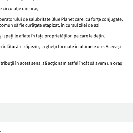
e circulație din oraș.
peratorului de salubritate Blue Planet care, cu forțe conjugate,
comun să fie curățate etapizat, în cursul zilei de azi.
i spațiile aflate în fața proprietăților pe care le dețin.
 înlăturării zăpezii și a gheții formate în ultimele ore. Aceeași
 atribuții în acest sens, să acționăm astfel încât să avem un oraș