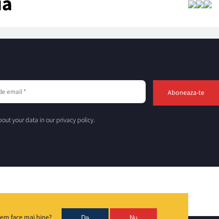
ia
out your data in our privacy policy.
em face mai bine?
Da
Nu