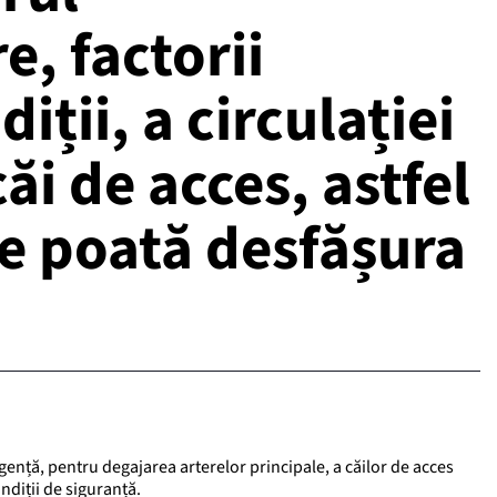
, factorii
iții, a circulației
ăi de acces, astfel
 se poată desfășura
rgență, pentru degajarea arterelor principale, a căilor de acces
ondiții de siguranță.