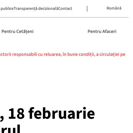
Română
 publice
Transparență decizională
Contact
Pentru Cetățeni
Pentru Afaceri
orii responsabili cu reluarea, în bune condiții, a circulației pe
, 18 februarie
drul