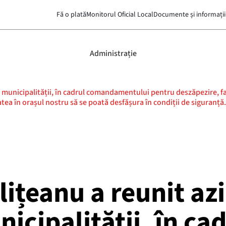
Fă o plată
Monitorul Oficial Local
Documente și informații
Administrație
l municipalității, în cadrul comandamentului pentru deszăpezire, fact
tatea în orașul nostru să se poată desfășura în condiții de siguranță.
ițeanu a reunit azi
icipalității, în ca