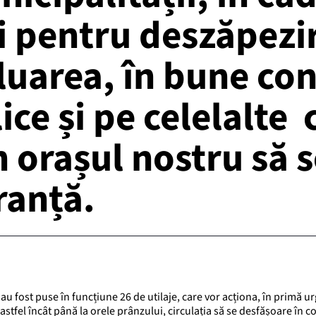
entru deszăpezire
uarea, în bune cond
ce și pe celelalte c
în orașul nostru să
ranță.
au fost puse în funcțiune 26 de utilaje, care vor acționa, în primă u
astfel încât până la orele prânzului, circulația să se desfășoare în c