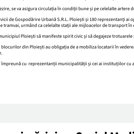
ire, se va asigura circulația în condiții bune și pe celelalte artere d
vicii de Gospodărire Urbană S.R.L. Ploiești și 180 reprezentanți ai o
de tramvai, urmând ca celelalte stații ale mijloacelor de transport în 
unicipiul Ploiești să manifeste spirit civic și să degajeze trotuarele ș
 blocurilor din Ploiești au obligația de a mobiliza locatarii în vederea
le.
, împreună cu reprezentanții municipalității și cei ai instituțiilor cu