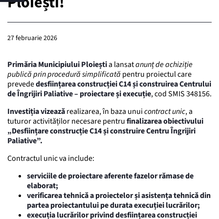
Ploiești!
27 februarie 2026
Primăria Municipiului Ploiești
a lansat
anunț de achiziție
publică prin procedură simplificată
pentru proiectul care
prevede
desființarea construcției C14 și construirea Centrului
de Îngrijiri Paliative – proiectare și execuție
, cod SMIS 348156.
Investiția vizează
realizarea, în baza unui
contract unic
, a
tuturor activităților necesare pentru
finalizarea obiectivului
„Desființare construcție C14 și construire Centru Îngrijiri
Paliative”.
Contractul unic va include:
serviciile de proiectare aferente fazelor rămase de
elaborat;
verificarea tehnică a proiectelor și asistența tehnică din
partea proiectantului pe durata execuției lucrărilor;
execuția lucrărilor privind desființarea construcției