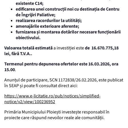
existente C14;
edificarea unei construcții noi cu destinația de Centru
de Îngrijiri Paliative;
realizarea racordurilor la utilități;
amenajările exterioare aferente;
furnizarea și montarea dotărilor necesare funcționării
obiectivului.
Valoarea totală estimată
a investiției este
de
16.670.775,18
lei,
fără T.V.A..
Termenul pentru depunerea ofertelor este 16.03.2026, ora
15.00
.
Anunțul de participare, SCN 1172838/26.02.2026, este publicat
în SEAP și poate fi consultat direct aici:
https://www.e-licitatie.ro/pub/notices/simplified-
notice/v2/view/100236952
Primăria Municipiului Ploiești investește responsabil în
proiecte care răspund nevoilor reale ale comunității.