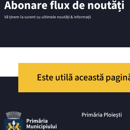
Abonare flux de noutăți
Vă ținem la curent cu ultimele noutăți & informații
Este utilă această pagin
Primăria Ploiești