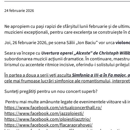
24 februarie 2026
Ne apropiem cu pași rapizi de sfârșitul lunii februarie și de ult
muzicieni excepționali, pentru care excelența se construiește în d
Joi, 26 februarie 2026, pe scena Sălii „Ion Baciu” vor urca
violonc
Seara va începe cu
Uvertura operei „Alceste” de Christoph Willi
subordonarea muzicii acțiunii dramatice. În continuare, maestru
lirismul cu accentele ritmice incisive, oferindu-i solistului prilej
În partea a doua a serii veți asculta
Simfonia a III-a în Fa major,
cele mai frumoase lucrări simfonice ale romantismului, interpret
Sunteți pregătiți pentru un nou concert superb?
Pentru mai multe amănunte legate de evenimentele viitoare vă in
https://www.facebook.com/virtualconcerthall.ro/
https://www.facebook.com/jazzploiesti/
https://www.facebook.com/ploiestijazztrio/
https://www.facebook.com/flacaraprahovei/