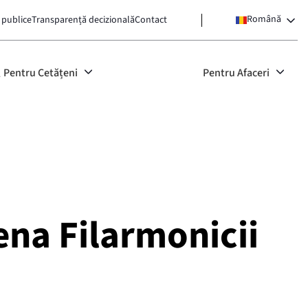
Română
 publice
Transparență decizională
Contact
Pentru Cetățeni
Pentru Afaceri
cena Filarmonicii