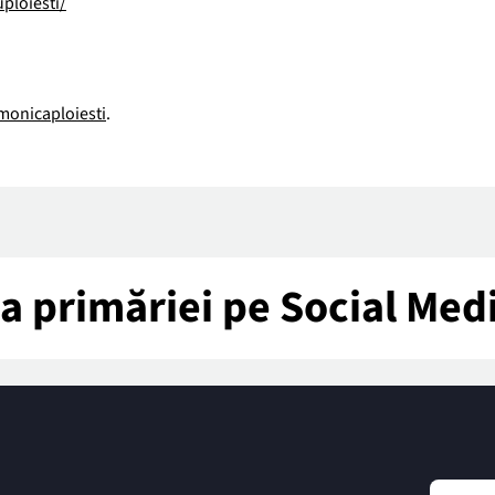
ploiesti/
monicaploiesti
.
tea primăriei pe Social Med