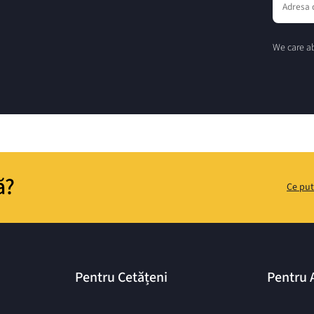
We care ab
ă?
Ce put
Pentru Cetățeni
Pentru 