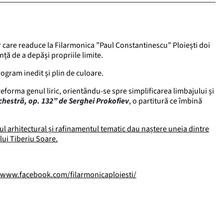
r care readuce la Filarmonica ”Paul Constantinescu” Ploiești doi
ță de a depăși propriile limite.
rogram inedit și plin de culoare.
 reforma genul liric, orientându-se spre simplificarea limbajului și
rchestră, op. 132” de Serghei Prokofiev
, o partitură ce îmbină
brul arhitectural și rafinamentul tematic dau naștere uneia dintre
lui Tiberiu Soare.
/www.facebook.com/filarmonicaploiesti/