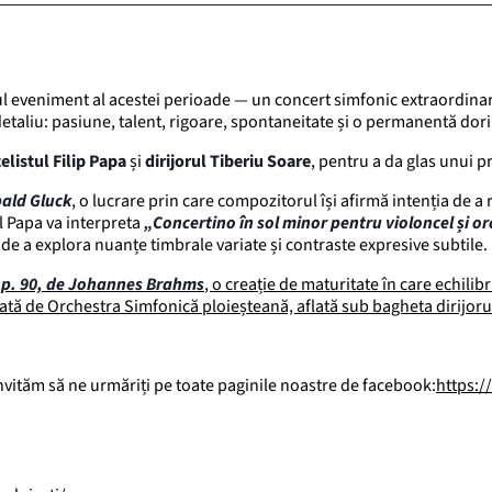
imul eveniment al acestei perioade — un concert simfonic extraordina
etaliu: pasiune, talent, rigoare, spontaneitate și o permanentă dorin
elistul Filip Papa
și
dirijorul Tiberiu Soare
, pentru a da glas unui p
bald Gluck
, o lucrare prin care compozitorul își afirmă intenția de a
l Papa va interpreta
„Concertino în sol minor pentru violoncel și o
ul de a explora nuanțe timbrale variate și contraste expresive subtile.
 op. 90, de Johannes Brahms
, o creație de maturitate în care echili
ată de Orchestra Simfonică ploieșteană, aflată sub bagheta dirijoru
vităm să ne urmăriți pe toate paginile noastre de facebook:
https:/