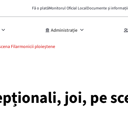
Fă o plată
Monitorul Oficial Local
Documente și informații
Administrație
 scena Filarmonicii ploieștene
pționali, joi, pe s