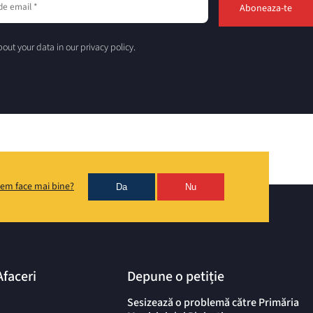
out your data in our privacy policy.
em face mai bine?
Da
Nu
Afaceri
Depune o petiție
Sesizează o problemă către Primăria