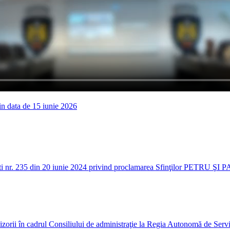
din data de 15 iunie 2026
ti nr. 235 din 20 iunie 2024 privind proclamarea Sfinţilor PETRU ŞI PAV
izorii în cadrul Consiliului de administraţie la Regia Autonomă de Servic