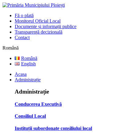
Fă o plată
Monitorul Oficial Local
Documente și informații publice
Transparență decizională
Contact
Română
Română
English
Acasa
Administrație
Administrație
Conducerea Executivă
Consiliul Local
Instituții subordonate consiliului local