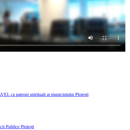
EL ca patroni spirituali ai municipiului Ploieşti
ii Publice Ploiești