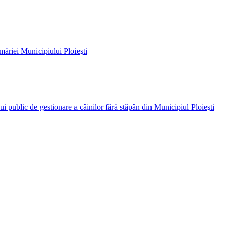
ăriei Municipiului Ploieşti
ui public de gestionare a câinilor fără stăpân din Municipiul Ploieşti