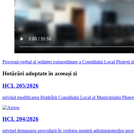
Procesul-verbal al ședinței extraordinare a Consiliului Local Ploiești 
Hotărâri adoptate în aceeași zi
HCL 205/2026
privind modificarea Hotărârii Consiliului Local al Municipiului Ploieș
HCL 204/2026
privind demararea procedurii în vederea numirii administratorilor prov