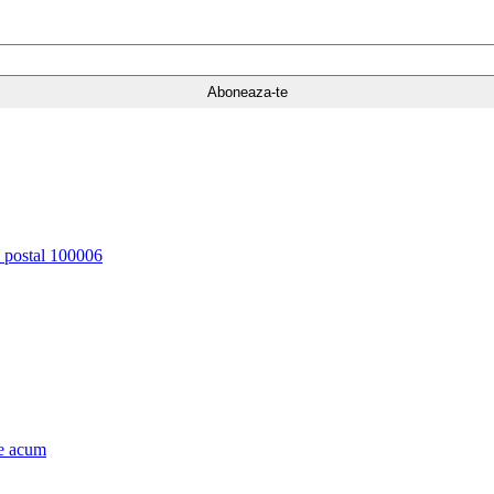
d postal 100006
e acum