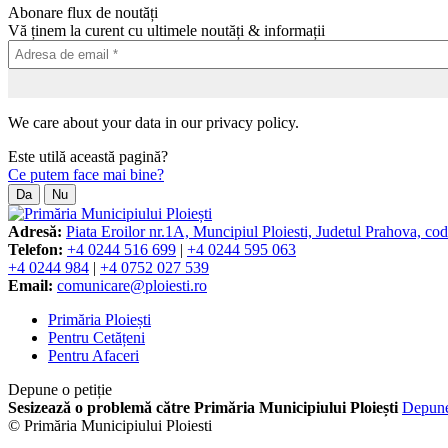
Abonare flux de noutăți
Vă ținem la curent cu ultimele noutăți & informații
We care about your data in our privacy policy.
Este utilă această pagină?
Ce putem face mai bine?
Da
Nu
Adresă:
Piata Eroilor nr.1A, Muncipiul Ploiesti, Judetul Prahova, co
Telefon:
+4 0244 516 699
|
+4 0244 595 063
+4 0244 984
|
+4 0752 027 539
Email:
comunicare@ploiesti.ro
Primăria Ploiești
Pentru Cetățeni
Pentru Afaceri
Depune o petiție
Sesizează o problemă către Primăria Municipiului Ploiești
Depun
© Primăria Municipiului Ploiesti