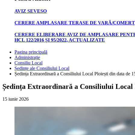
AVIZ SEVESO
CERERE AMPLASARE TERASE DE VARĂ/COMERȚ
CERERE ELIBERARE AVIZ DE AMPLASARE PENTR
HCL 122/2016 ȘI 95/2022, ACTUALIZATE
Pagina principală
Administrație
Consiliu Local
Ședințe ale Consiliului Local
Ședința Extraordinară a Consiliului Local Ploiești din data de 1
Ședința Extraordinară a Consiliului Local P
15 iunie 2026