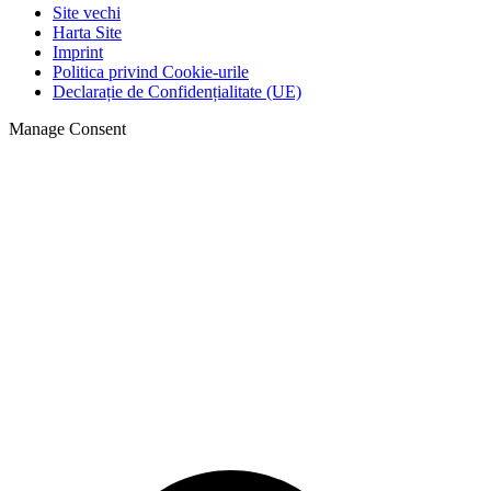
Site vechi
Harta Site
Imprint
Politica privind Cookie-urile
Declarație de Confidențialitate (UE)
Manage Consent