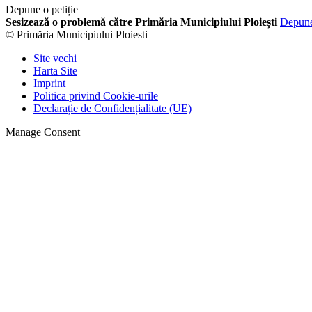
Depune o petiție
Sesizează o problemă către Primăria Municipiului Ploiești
Depun
© Primăria Municipiului Ploiesti
Site vechi
Harta Site
Imprint
Politica privind Cookie-urile
Declarație de Confidențialitate (UE)
Manage Consent