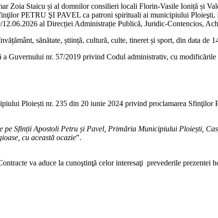
Zoia Staicu și al domnilor consilieri locali Florin-Vasile Ioniță și Val
finţilor PETRU ŞI PAVEL ca patroni spirituali ai municipiului Ploieşti,
30/12.06.2026 al Direcției Administrație Publică, Juridic-Contencios, Achi
ățământ, sănătate, știință, cultură, culte, tineret și sport, din data de 
nță a Guvernului nr. 57/2019 privind Codul administrativ, cu modificările 
piului Ploiești nr. 235 din 20 iunie 2024 privind proclamarea Sfinţilor
te pe Sfinții Apostoli Petru și Pavel, Primăria Municipiului Ploiești, 
igioase, cu această ocazie
”.
Contracte va aduce la cunoştinţă celor interesaţi prevederile prezentei ho