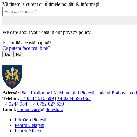
Vă ținem la curent cu ultimele noutăți & informații
We care about your data in our privacy policy.
Este utilă această pagină?
Ce putem face mai bine?
Da
Nu
Adresă:
Piata Eroilor nr.1A, Muncipiul Ploiesti, Judetul Prahova, co
Telefon:
+4 0244 516 699
|
+4 0244 595 063
+4 0244 984
|
+4 0752 027 539
Email:
comunicare@ploiesti.ro
Primăria Ploiești
Pentru Cetățeni
Pentru Afaceri