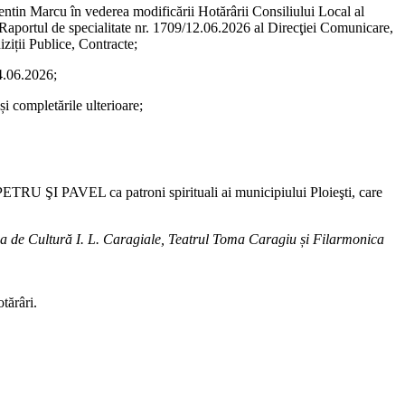
entin Marcu în vederea modificării Hotărârii Consiliului Local al
 Raportul de specialitate nr. 1709/12.06.2026 al Direcţiei Comunicare,
ziții Publice, Contracte;
14.06.2026;
și completările ulterioare;
 PETRU ŞI PAVEL ca patroni spirituali ai municipiului Ploieşti, care
Casa de Cultură I. L. Caragiale, Teatrul Toma Caragiu și Filarmonica
tărâri.