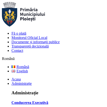
Fă o plată
Monitorul Oficial Local
Documente și informații publice
Transparență decizională
Contact
Română
Română
English
Acasa
Administrație
Administrație
Conducerea Executivă