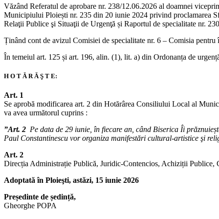
Văzând Referatul de aprobare nr. 238/12.06.2026 al doamnei viceprimar 
Municipiului Ploiești nr. 235 din 20 iunie 2024 privind proclamarea S
Relaţii Publice şi Situaţii de Urgenţă și Raportul de specialitate nr. 2
Ținând cont de avizul Comisiei de specialitate nr. 6 – Comisia pentru înv
În temeiul art. 125 și art. 196, alin. (1), lit. a) din Ordonanța de urge
H O T Ă R Ă Ş T E:
Art. 1
Se aprobă modificarea art. 2 din Hotărârea Consiliului Local al Munici
va avea următorul cuprins :
”Art. 2
Pe data de 29 iunie, în fiecare an, când Biserica Îi prăznuieș
Paul Constantinescu vor organiza manifestări cultural-artistice şi rel
Art. 2
Direcția Administrație Publică, Juridic-Contencios, Achiziții Publice, 
Adoptată în Ploieşti, astăzi, 15 iunie 2026
Președinte de ședință,
Gheorghe POPA