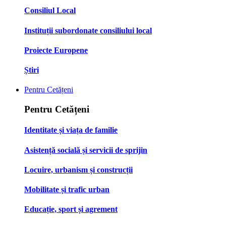
Consiliul Local
Instituții subordonate consiliului local
Proiecte Europene
Știri
Pentru Cetățeni
Pentru Cetățeni
Identitate și viața de familie
Asistență socială și servicii de sprijin
Locuire, urbanism și construcții
Mobilitate și trafic urban
Educație, sport și agrement