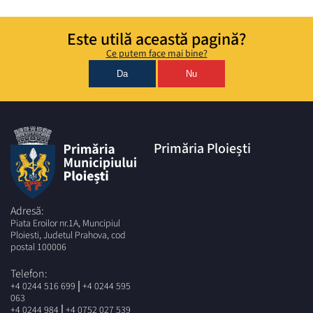
Este utilă această pagină?
Ce putem face mai bine?
Da
Nu
Primăria Ploiești
Adresă:
Piata Eroilor nr.1A, Muncipiul
Ploiesti, Judetul Prahova, cod
postal 100006
Telefon:
|
+4 0244 516 699
+4 0244 595
063
|
+4 0244 984
+4 0752 027 539