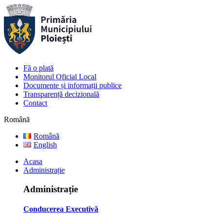
Fă o plată
Monitorul Oficial Local
Documente și informații publice
Transparență decizională
Contact
Română
Română
English
Acasa
Administrație
Administrație
Conducerea Executivă