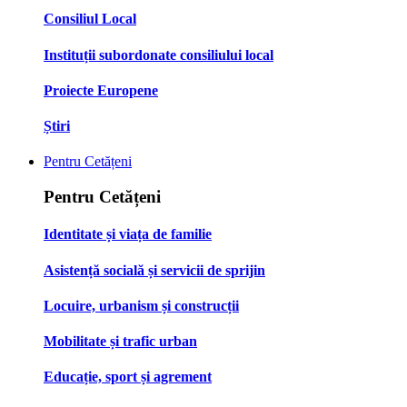
Consiliul Local
Instituții subordonate consiliului local
Proiecte Europene
Știri
Pentru Cetățeni
Pentru Cetățeni
Identitate și viața de familie
Asistență socială și servicii de sprijin
Locuire, urbanism și construcții
Mobilitate și trafic urban
Educație, sport și agrement