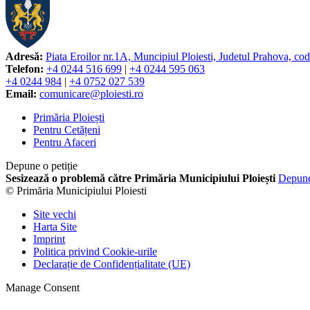
Adresă:
Piata Eroilor nr.1A, Muncipiul Ploiesti, Judetul Prahova, co
Telefon:
+4 0244 516 699
|
+4 0244 595 063
+4 0244 984
|
+4 0752 027 539
Email:
comunicare@ploiesti.ro
Primăria Ploiești
Pentru Cetățeni
Pentru Afaceri
Depune o petiție
Sesizează o problemă către Primăria Municipiului Ploiești
Depun
© Primăria Municipiului Ploiesti
Site vechi
Harta Site
Imprint
Politica privind Cookie-urile
Declarație de Confidențialitate (UE)
Manage Consent