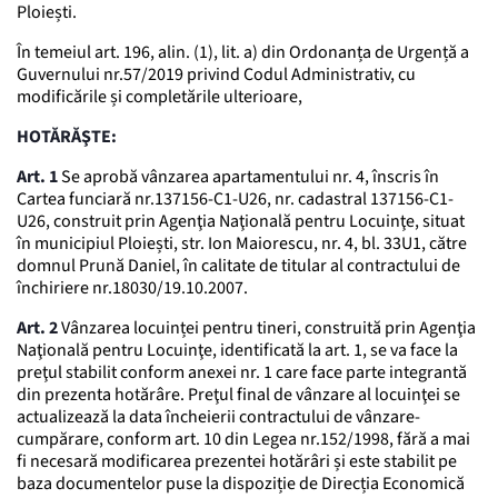
Ploiești.
În temeiul art. 196, alin. (1), lit. a) din Ordonanța de Urgență a
Guvernului nr.57/2019 privind Codul Administrativ, cu
modificările și completările ulterioare,
HOTĂRĂŞTE:
Art. 1
Se aprobă vânzarea apartamentului nr. 4, înscris în
Cartea funciară nr.137156-C1-U26, nr. cadastral 137156-C1-
U26, construit prin Agenţia Naţională pentru Locuinţe, situat
în municipiul Ploiești, str. Ion Maiorescu, nr. 4, bl. 33U1, către
domnul Prună Daniel, în calitate de titular al contractului de
închiriere nr.18030/19.10.2007.
Art. 2
Vânzarea locuinței pentru tineri, construită prin Agenţia
Naţională pentru Locuinţe, identificată la art. 1, se va face la
preţul stabilit conform anexei nr. 1 care face parte integrantă
din prezenta hotărâre. Preţul final de vânzare al locuinţei se
actualizează la data încheierii contractului de vânzare-
cumpărare, conform art. 10 din Legea nr.152/1998, fără a mai
fi necesară modificarea prezentei hotărâri și este stabilit pe
baza documentelor puse la dispoziție de Direcția Economică