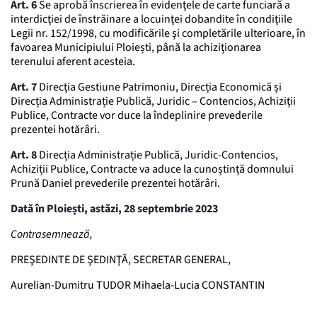
Art. 6
Se aprobă înscrierea în evidenţele de carte funciară a
interdicţiei de înstrăinare a locuinţei dobandite în condiţiile
Legii nr. 152/1998, cu modificările şi completările ulterioare, în
favoarea Municipiului Ploiești, până la achiziţionarea
terenului aferent acesteia.
Art. 7
Direcţia Gestiune Patrimoniu, Direcția Economică și
Direcția Administrație Publică, Juridic – Contencios, Achiziții
Publice, Contracte vor duce la îndeplinire prevederile
prezentei hotărâri.
Art. 8
Direcția Administrație Publică, Juridic-Contencios,
Achiziții Publice, Contracte va aduce la cunoștință domnului
Prună Daniel prevederile prezentei hotărâri.
Dată în Ploiești, astăzi, 28 septembrie 2023
Contrasemnează,
PREŞEDINTE DE ŞEDINŢĂ, SECRETAR GENERAL,
Aurelian-Dumitru TUDOR Mihaela-Lucia CONSTANTIN