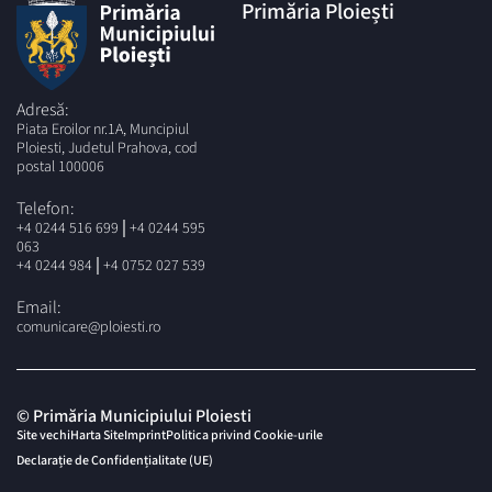
Primăria Ploiești
Adresă:
Piata Eroilor nr.1A, Muncipiul
Ploiesti, Judetul Prahova, cod
postal 100006
Telefon:
|
+4 0244 516 699
+4 0244 595
063
|
+4 0244 984
+4 0752 027 539
Email:
comunicare@ploiesti.ro
© Primăria Municipiului Ploiesti
Site vechi
Harta Site
Imprint
Politica privind Cookie-urile
Declarație de Confidențialitate (UE)