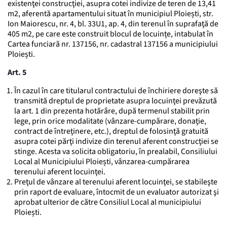
existenţei construcţiei, asupra cotei indivize de teren de 13,41
m2, aferentă apartamentului situat în municipiul Ploiești, str.
Ion Maiorescu, nr. 4, bl. 33U1, ap. 4, din terenul în suprafaţă de
405 m2, pe care este construit blocul de locuinţe, intabulat în
Cartea funciară nr. 137156, nr. cadastral 137156 a municipiului
Ploiești.
Art. 5
În cazul în care titularul contractului de închiriere doreşte să
transmită dreptul de proprietate asupra locuinţei prevăzută
la art. 1 din prezenta hotărâre, după termenul stabilit prin
lege, prin orice modalitate (vânzare-cumpărare, donaţie,
contract de întreţinere, etc.), dreptul de folosinţă gratuită
asupra cotei părţi indivize din terenul aferent construcţiei se
stinge. Acesta va solicita obligatoriu, în prealabil, Consiliului
Local al Municipiului Ploiești, vânzarea-cumpărarea
terenului aferent locuinţei.
Preţul de vânzare al terenului aferent locuinţei, se stabileşte
prin raport de evaluare, întocmit de un evaluator autorizat şi
aprobat ulterior de către Consiliul Local al municipiului
Ploiești.