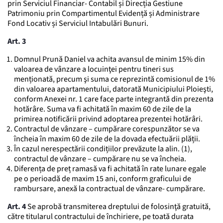
prin Serviciul Financiar- Contabil și Direcția Gestiune
Patrimoniu prin Compartimentul Evidență și Administrare
Fond Locativ și Serviciul Intabulări Bunuri.
Art. 3
Domnul Prună Daniel va achita avansul de minim 15% din
valoarea de vânzare a locuinţei pentru tineri sus
menționată, precum şi suma ce reprezintă comisionul de 1%
din valoarea apartamentului, datorată Municipiului Ploieşti,
conform Anexei nr. 1 care face parte integrantă din prezenta
hotărâre. Suma va fi achitată în maxim 60 de zile de la
primirea notificării privind adoptarea prezentei hotărâri.
Contractul de vânzare – cumpărare corespunzător se va
încheia în maxim 60 de zile de la dovada efectuării plății.
În cazul nerespectării condițiilor prevăzute la alin. (1),
contractul de vânzare – cumpărare nu se va încheia.
Diferența de preț ramasă va fi achitată în rate lunare egale
pe o perioadă de maxim 15 ani, conform graficului de
rambursare, anexă la contractual de vânzare- cumpărare.
Art. 4
Se aprobă transmiterea dreptului de folosinţă gratuită,
către titularul contractului de închiriere, pe toată durata