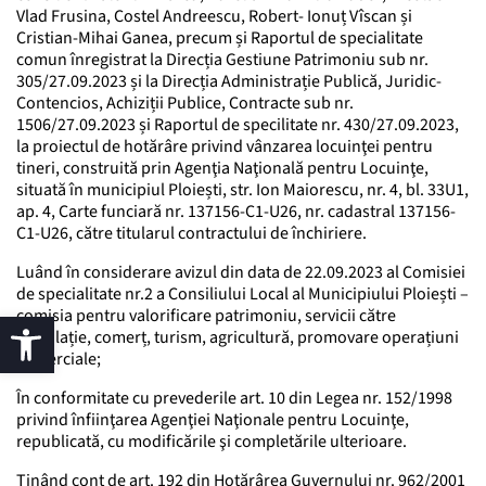
Vlad Frusina, Costel Andreescu, Robert- Ionuț Vîscan și
Cristian-Mihai Ganea, precum și Raportul de specialitate
comun înregistrat la Direcția Gestiune Patrimoniu sub nr.
305/27.09.2023 și la Direcția Administrație Publică, Juridic-
Contencios, Achiziții Publice, Contracte sub nr.
1506/27.09.2023 și Raportul de specilitate nr. 430/27.09.2023,
la proiectul de hotărâre privind vânzarea locuinţei pentru
tineri, construită prin Agenţia Naţională pentru Locuinţe,
situată în municipiul Ploiești, str. Ion Maiorescu, nr. 4, bl. 33U1,
ap. 4, Carte funciară nr. 137156-C1-U26, nr. cadastral 137156-
C1-U26, către titularul contractului de închiriere.
Luând în considerare avizul din data de 22.09.2023 al Comisiei
de specialitate nr.2 a Consiliului Local al Municipiului Ploiești –
comisia pentru valorificare patrimoniu, servicii către
populație, comerț, turism, agricultură, promovare operațiuni
comerciale;
În conformitate cu prevederile art. 10 din Legea nr. 152/1998
privind înfiinţarea Agenţiei Naţionale pentru Locuinţe,
republicată, cu modificările şi completările ulterioare.
Ţinând cont de art. 192 din Hotărârea Guvernului nr. 962/2001