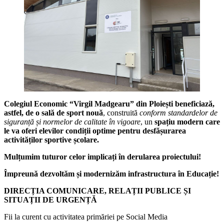
Colegiul Economic “Virgil Madgearu” din Ploiești beneficiază,
astfel, de o sală de sport nouă
, construită
conform standardelor de
siguranță și normelor de calitate în vigoare
, un
spațiu modern care
le va oferi elevilor condiții optime pentru desfășurarea
activităților sportive școlare.
Mulțumim tuturor celor implicați în derularea proiectului!
Împreună dezvoltăm și modernizăm infrastructura în Educație!
DIRECȚIA COMUNICARE, RELAȚII PUBLICE ȘI
SITUAȚII DE URGENȚĂ
Fii la curent cu activitatea primăriei pe Social Media