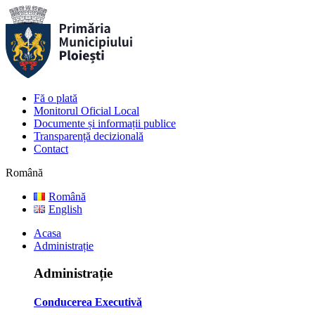
Fă o plată
Monitorul Oficial Local
Documente și informații publice
Transparență decizională
Contact
Română
Română
English
Acasa
Administrație
Administrație
Conducerea Executivă