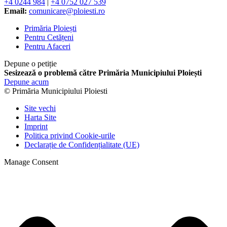
+4 0244 984
|
+4 0752 027 539
Email:
comunicare@ploiesti.ro
Primăria Ploiești
Pentru Cetățeni
Pentru Afaceri
Depune o petiție
Sesizează o problemă către Primăria Municipiului Ploiești
Depune acum
© Primăria Municipiului Ploiesti
Site vechi
Harta Site
Imprint
Politica privind Cookie-urile
Declarație de Confidențialitate (UE)
Manage Consent