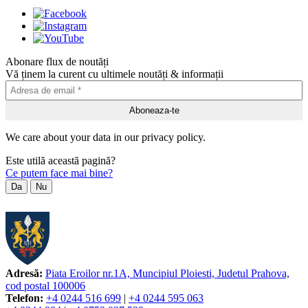
Abonare flux de noutăți
Vă ținem la curent cu ultimele noutăți & informații
We care about your data in our privacy policy.
Este utilă această pagină?
Ce putem face mai bine?
Da
Nu
Adresă:
Piata Eroilor nr.1A, Muncipiul Ploiesti, Judetul Prahova,
cod postal 100006
Telefon:
+4 0244 516 699
|
+4 0244 595 063