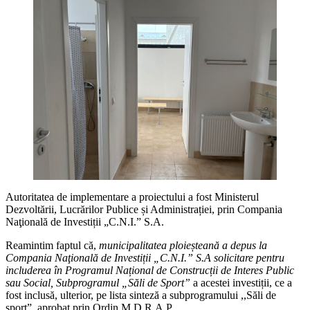
Autoritatea de implementare a proiectului a fost Ministerul
Dezvoltării, Lucrărilor Publice și Administrației, prin Compania
Naţională de Investiții „C.N.I.” S.A.
Reamintim faptul că,
municipalitatea ploieșteană a depus la
Compania Naţională de Investiții „C.N.I.” S.A solicitare pentru
includerea în Programul Național de Construcții de Interes Public
sau Social, Subprogramul „Săli de Sport”
a acestei investiții, ce a
fost inclusă, ulterior, pe lista sinteză a subprogramului ,,Săli de
sport”, aprobat prin Ordin M.D.R.A.P.