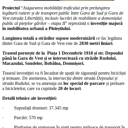
Proiectul
“
Asigurarea mobilității traficului prin prelungirea
legăturii rutiere și de transport public între Gara de Sud și Gara de
Vest (strada Libertății), inclusiv lucrări de reabilitare a domeniului
public al piețelor gărilor – etapa II
” reprezintă o
investiție majoră
în mobilitatea urbană a Ploieștiului.
Lungimea totală a străzilor
supuse modernizării
ce fac legătura
dintre Gara de Sud și Gara de Vest este de
2830 metri liniari
.
Traseul pornește de la Piața 1 Decembrie 1918 și str. Depoului
până la Gara de Vest și se intersectează cu străzile Rudului,
Macazului, Sondelor, Bobâlna, Domnișori.
Traseul investiției va fi încadrat de spații de siguranță pentru bicicliști
și trotuare. De asemenea, la
intersecția dintre strada Depoului și
strada Rudului
, se va amenaja un
loc special de parcare
și preluare
a bicicletelor, care va cuprinde
20 de locuri
.
Detalii tehnice ale investiției:
· Suprafață drumuri: 37.345 mp
· Parcări: 570 mp
· Platforme de staționare în stații pentru mijloace de transport în