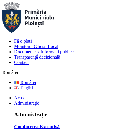
Fă o plată
Monitorul Oficial Local
Documente și informații publice
Transparență decizională
Contact
Română
Română
English
Acasa
Administrație
Administrație
Conducerea Executivă