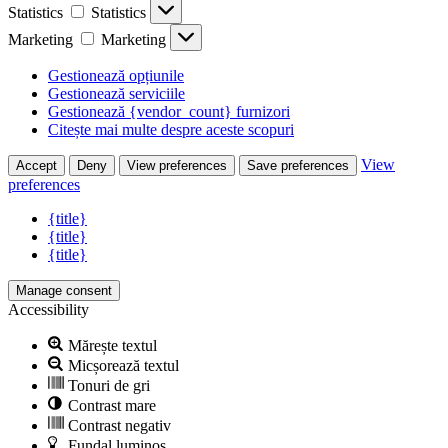
Statistics
Statistics
Marketing
Marketing
Gestionează opțiunile
Gestionează serviciile
Gestionează {vendor_count} furnizori
Citește mai multe despre aceste scopuri
View
Accept
Deny
View preferences
Save preferences
preferences
{title}
{title}
{title}
Manage consent
Accessibility
Mărește textul
Micșorează textul
Tonuri de gri
Contrast mare
Contrast negativ
Fundal luminos