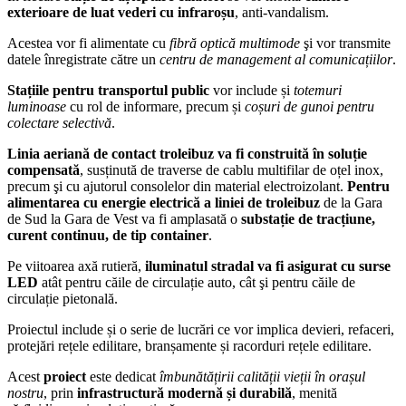
exterioare de luat vederi cu infraroșu
, anti-vandalism.
Acestea vor fi alimentate cu
fibră optică multimode
şi vor transmite
datele înregistrate către un
centru de management al comunicațiilor
.
Stațiile pentru transportul public
vor include și
totemuri
luminoase
cu rol de informare, precum și
coșuri de gunoi pentru
colectare selectivă
.
Linia aeriană de contact troleibuz va fi construită în soluție
compensată
, susținută de traverse de cablu multifilar de oțel inox,
precum şi cu ajutorul consolelor din material electroizolant.
Pentru
alimentarea cu energie electrică a liniei de troleibuz
de la Gara
de Sud la Gara de Vest va fi amplasată o
substație de tracțiune,
curent continuu, de tip container
.
Pe viitoarea axă rutieră,
iluminatul stradal va fi asigurat cu surse
LED
atât pentru căile de circulație auto, cât şi pentru căile de
circulație pietonală.
Proiectul include și o serie de lucrări ce vor implica devieri, refaceri,
protejări rețele edilitare, branșamente și racorduri rețele edilitare.
Acest
proiect
este dedicat
îmbunătățirii calității vieții în orașul
nostru
, prin
infrastructură modernă și durabilă
, menită