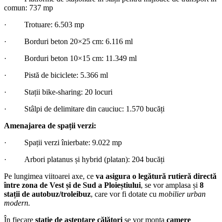
comun: 737 mp
· Trotuare: 6.503 mp
· Borduri beton 20×25 cm: 6.116 ml
· Borduri beton 10×15 cm: 11.349 ml
· Pistă de biciclete: 5.366 ml
· Stații bike-sharing: 20 locuri
· Stâlpi de delimitare din cauciuc: 1.570 bucăți
Amenajarea de spații verzi:
· Spații verzi înierbate: 9.022 mp
· Arbori platanus și hybrid (platan): 204 bucăți
Pe lungimea viitoarei axe, ce
va asigura o legătură rutieră directă
între zona de Vest și de Sud a Ploieștiului
, se vor amplasa și
8
stații de autobuz/troleibuz
, care vor fi dotate cu
mobilier urban
modern.
În fiecare
stație de așteptare călători
se vor monta
camere