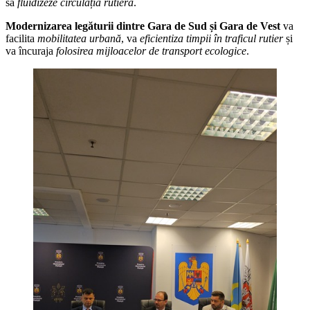
să
fluidizeze circulația rutieră
.
Modernizarea legăturii dintre Gara de Sud și Gara de Vest
va
facilita
mobilitatea urbană
, va
eficientiza timpii în traficul rutier
și
va încuraja
folosirea
mijloacelor de transport ecologice
.