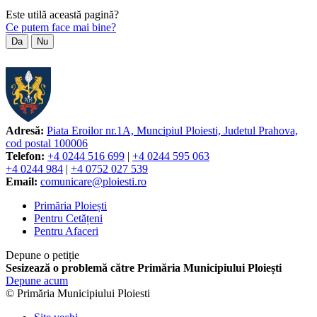
Este utilă această pagină?
Ce putem face mai bine?
Da
Nu
Adresă:
Piata Eroilor nr.1A, Muncipiul Ploiesti, Judetul Prahova,
cod postal 100006
Telefon:
+4 0244 516 699
|
+4 0244 595 063
+4 0244 984
|
+4 0752 027 539
Email:
comunicare@ploiesti.ro
Primăria Ploiești
Pentru Cetățeni
Pentru Afaceri
Depune o petiție
Sesizează o problemă către Primăria Municipiului Ploiești
Depune acum
© Primăria Municipiului Ploiesti