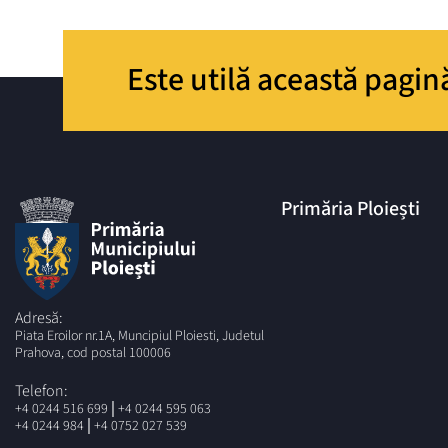
Este utilă această pagin
Primăria Ploiești
Adresă:
Piata Eroilor nr.1A, Muncipiul Ploiesti, Judetul
Prahova, cod postal 100006
Telefon:
|
+4 0244 516 699
+4 0244 595 063
|
+4 0244 984
+4 0752 027 539