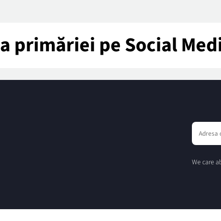
tea primăriei pe Social Med
We care ab