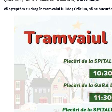
generoasă printr-o donație de 10.000 RON) și
AFI Ploiești.
Vă așteptăm cu drag în tramvaiul lui Moș Crăciun, să ne bucurăm, 