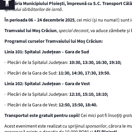
Primăria Municipiului Ploiești, împreună cu S.C. Transport Călăt
spiritului sărbătorilor de iarnă.
În perioada 06 – 24 decembrie 2025
, cei mici (și nu numai!) sunt
Tramvaiul lui Moș Crăciun
,
special decorat
, va aduce zâmbete și 
Programul curselor Tramvaiului lui Moș Crăciun:
Linia 101: Spitalul Județean – Gara de Sud
· Plecări de la Spitalul Județean:
10:30, 13:30, 16:30, 19:10;
· Plecări de la Gara de Sud:
11:30, 14:30, 17:30, 19:50.
Linia 102: Spitalul Județean – Gara de Vest
· Plecări de la Spitalul Județean:
12:10, 15:10, 18:10;
· Plecări de la Gara de Vest:
12:50, 15:50, 18:40.
Transportul este gratuit pentru copii!
Cei mici pot fi însoțiți
grat
Acest eveniment este realizat cu sprijinul
sponsorilor
, cărora le 