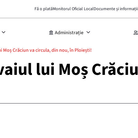
Fă o plată
Monitorul Oficial Local
Documente și informații
Administrație
 Moș Crăciun va circula, din nou, în Ploiești!
iul lui Moș Crăciu