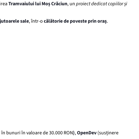
irea
Tramvaiului lui Moș Crăciun
, un
proiect dedicat copiilor și
jutoarele sale
, într-o
călătorie de poveste prin oraș
.
e în bunuri în valoare de 30.000 RON
)
,
OpenDev
(susținere