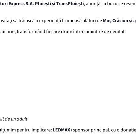
ori Express S.A. Ploiești și TransPloiești
, anunță cu bucurie reven
 invitați să trăiască o experiență frumoasă alături de
Moș Crăciun și a
bucurie, transformând fiecare drum într-o amintire de neuitat.
uit
de
un
adult
.
mulțumim pentru implicare:
LEDMAX (
sponsor principal, cu o donați