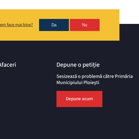
em face mai bine?
Da
Nu
Afaceri
Depune o petiție
Sesizează o problemă către Primăria
Municipiului Ploiești
Depune acum