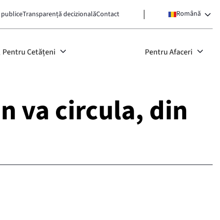
Română
 publice
Transparență decizională
Contact
Pentru Cetățeni
Pentru Afaceri
n va circula, din