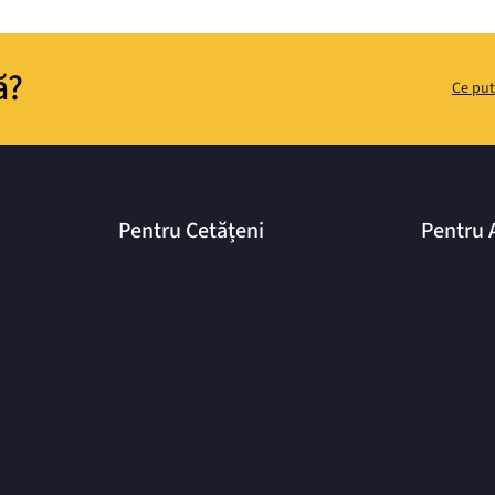
ă?
Ce put
Pentru Cetățeni
Pentru 