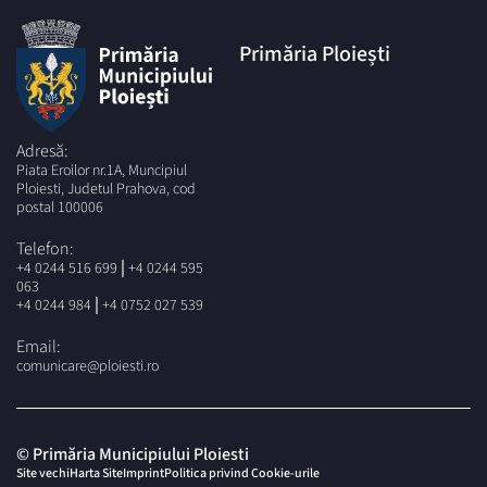
Primăria Ploiești
Adresă:
Piata Eroilor nr.1A, Muncipiul
Ploiesti, Judetul Prahova, cod
postal 100006
Telefon:
|
+4 0244 516 699
+4 0244 595
063
|
+4 0244 984
+4 0752 027 539
Email:
comunicare@ploiesti.ro
© Primăria Municipiului Ploiesti
Site vechi
Harta Site
Imprint
Politica privind Cookie-urile