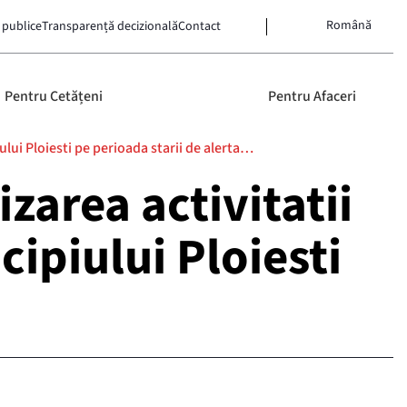
Română
 publice
Transparență decizională
Contact
Pentru Cetățeni
Pentru Afaceri
lui Ploiesti pe perioada starii de alerta…
area activitatii
ipiului Ploiesti