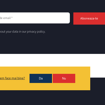
out your data in our privacy policy.
em face mai bine?
Da
Nu