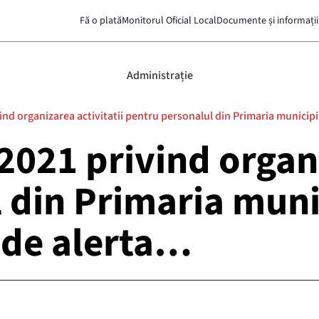
Fă o plată
Monitorul Oficial Local
Documente și informații
Administrație
d organizarea activitatii pentru personalul din Primaria municipiu
021 privind organiz
 din Primaria munic
i de alerta…