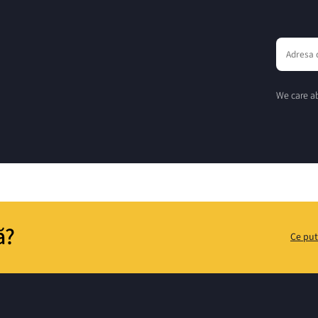
We care ab
ă?
Ce put