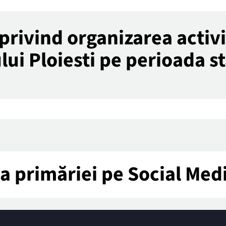
rivind organizarea activi
ui Ploiesti pe perioada s
tea primăriei pe Social Med