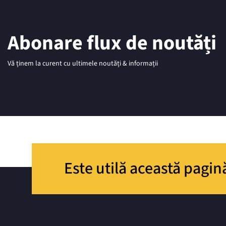
Abonare flux de noutăți
Vă ținem la curent cu ultimele noutăți & informații
Este utilă această pagin