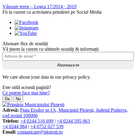
Vânzare teren – Legea 17/2014
·
2019
Fii la curent cu activitatea primăriei pe Social Media
Abonare flux de noutăți
Vă ținem la curent cu ultimele noutăți & informații
We care about your data in our privacy policy.
Este utilă această pagină?
Ce putem face mai bine?
Da
Nu
Adresă:
Piata Eroilor nr.1A, Muncipiul Ploiesti, Judetul Prahova,
cod postal 100006
Telefon:
+4 0244 516 699
|
+4 0244 595 063
+4 0244 984
|
+4 0752 027 539
Email:
comunicare@ploiesti.ro