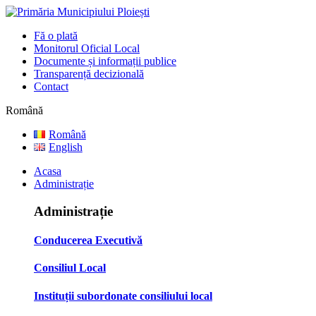
Fă o plată
Monitorul Oficial Local
Documente și informații publice
Transparență decizională
Contact
Română
Română
English
Acasa
Administrație
Administrație
Conducerea Executivă
Consiliul Local
Instituții subordonate consiliului local