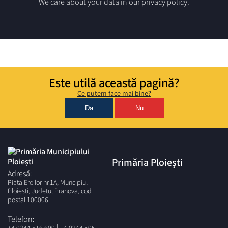
We care about your data in our privacy policy.
Este utilă această pagină?
Ce putem face mai bine?
Da
Nu
Primăria Ploiești
Adresă:
Piata Eroilor nr.1A, Muncipiul
Ploiesti, Judetul Prahova, cod
postal 100006
Telefon: