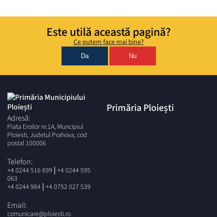
Este utilă această pagină?
Ce putem face mai bine?
Da
Nu
Primăria Ploiești
Adresă:
Piata Eroilor nr.1A, Muncipiul
Ploiesti, Judetul Prahova, cod
postal 100006
Telefon:
|
+4 0244 516 699
+4 0244 595
063
|
+4 0244 984
+4 0752 027 539
Email:
comunicare@ploiesti.ro