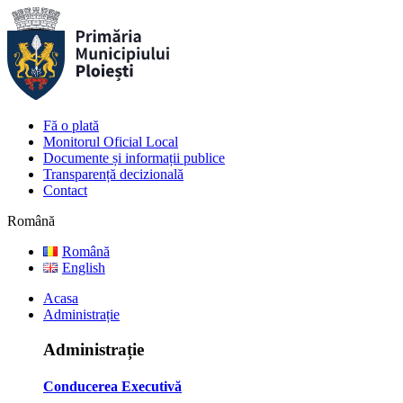
Fă o plată
Monitorul Oficial Local
Documente și informații publice
Transparență decizională
Contact
Română
Română
English
Acasa
Administrație
Administrație
Conducerea Executivă