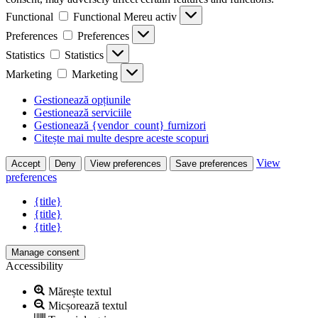
Functional
Functional
Mereu activ
Preferences
Preferences
Statistics
Statistics
Marketing
Marketing
Gestionează opțiunile
Gestionează serviciile
Gestionează {vendor_count} furnizori
Citește mai multe despre aceste scopuri
View
Accept
Deny
View preferences
Save preferences
preferences
{title}
{title}
{title}
Manage consent
Accessibility
Mărește textul
Micșorează textul