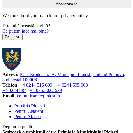
We care about your data in our privacy policy.
Este utilă această pagină?
Ce putem face mai bine?
Da
Nu
Adresă:
Piata Eroilor nr.1A, Muncipiul Ploiesti, Judetul Prahova,
cod postal 100006
Telefon:
+4 0244 516 699
|
+4 0244 595 063
+4 0244 984
|
+4 0752 027 539
Email:
comunicare@ploiesti.ro
Primăria Ploiești
Pentru Cetățeni
Pentru Afaceri
Depune o petiție
Sesizează o problemă către Primăria Municipiului Ploiești