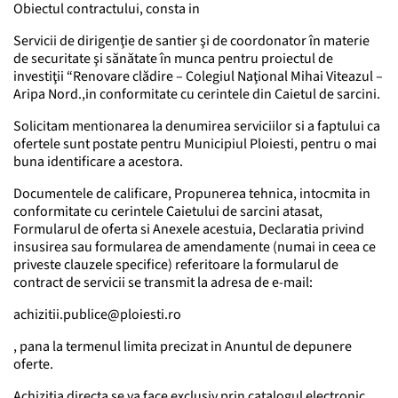
Obiectul contractului, consta in
Servicii de dirigenţie de santier şi de coordonator în materie
de securitate şi sănătate în munca pentru proiectul de
investiţii “Renovare clădire – Colegiul Naţional Mihai Viteazul –
Aripa Nord.,in conformitate cu cerintele din Caietul de sarcini.
Solicitam mentionarea la denumirea serviciilor si a faptului ca
ofertele sunt postate pentru Municipiul Ploiesti, pentru o mai
buna identificare a acestora.
Documentele de calificare, Propunerea tehnica, intocmita in
conformitate cu cerintele Caietului de sarcini atasat,
Formularul de oferta si Anexele acestuia, Declaratia privind
insusirea sau formularea de amendamente (numai in ceea ce
priveste clauzele specifice) referitoare la formularul de
contract de servicii se transmit la adresa de e-mail:
achizitii.publice@ploiesti.ro
, pana la termenul limita precizat in Anuntul de depunere
oferte.
Achizitia directa se va face exclusiv prin catalogul electronic