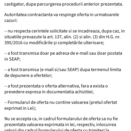
castigator, dupa parcurgerea procedurii anterior prezentata.
Autoritatea contractanta va respinge oferta in urmatoarele
cazuri:
– nu respecta cerintele solicitate si se incadreaza, dupa caz, in
situatiile prevazute la art. 137, alin. (2) si alin. (3) din H.G. nr.
395/2016 cu modificările și completările ulterioare;
– a fost transmisa doar pe adresa de e-mail sau doar postata
in SEAP;
– a fost transmisa (e-mail si/sau SEAP) dupa termenul limita
de depunere a ofertelor;
– a fost prezentata o oferta alternativa, fara a exista o
prevedere expresa in documentatia achizitiei;
– Formularul de oferta nu contine valoarea (pretul ofertat
exprimat in Lei);
Nu se accepta ca, in cadrul formularului de oferta sa nu fie
prezentata valoarea exprimata in lei, respectiv, inlocuirea
valorii din cadrul formularului de oferta cu trimiteri la