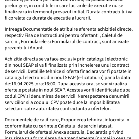
prelungire, in conditiile in care lucrarile de executie nu se
finalizeaza in termenul prevazut initial. Durata contractului va
fi corelata cu durata de executie a lucrarii.
Intreaga Documentatie de atribuire aferenta achizitiei directe,
respectiv Fisa de Instructiuni pentru ofertanti , Caietul de
sarcini, Formularele si Formularul de contract, sunt anexate
prezentului Anunt.
Achizitia directa se va face exclusiv prin catalogul electronic
din noul SEAP si va fi finalizata prin incheierea unui contract
de servicii. Detaliile tehnice si oferta finaciara vor fi postate in
catalogul electronic din noul SEAP (e-licitatii.ro) pana la data
de:16.04.2025 ,ora:16:00. Dupa aceasta ora, se vor vizualiza
ofertele postate in noul SEAP. Acestea vor fi identificate dupa
codul CPV si denumirea de servicii. Nerespectarea denumirii
serviciilor si a codului CPV poate duce la imposibilitatea
selectarii catre autoritatea contractanta a ofertelor.
Documentele de calificare, Propunerea tehnica, intocmita in
conformitate cu cerintele Caietului de sarcini atasat,
Formularul de oferta si Anexa acestuia, Declaratia privind
insusirea sau formularea de amendamente (numai in ceea ce