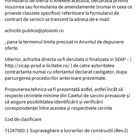
Formularul de oferta si Anexele acestuia, Declaratia privind
insusirea sau formularea de amendamente (numai in ceea ce
priveste clauzele specifice) referitoare la formularul de
contract de servicii se transmit la adresa de e-mail:
achizitii.publice@ploiesti.ro
, pana la termenul limita precizat in Anuntul de depunere
oferte.
Ulterior, achizitia directa va fi derulata si finalizata in SEAP – (
http://sicap-prod.e-licitatie.ro/ ) de catre autoritatea
contractanta numai cu ofertantul declarat castigator, dupa
parcurgerea procedurilor anterioare prezentate.
Propunerea tehnica va fi prezentată astfel, astfel încât să
respecte cerintele minime din Caietul de sarcini prevazute și
să asigure posibilitatea identificării și verificării
corespondenței între acestea și respectivele cerinte
Cod de clasificare
71247000-1 Supraveghere a lucrarilor de constructii (Rev.2)