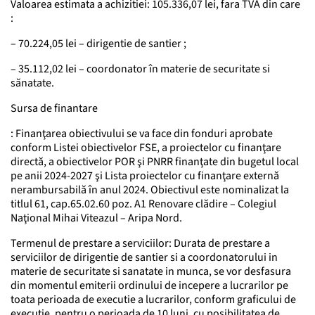
Valoarea estimata a achizitiei: 105.336,07 lei, fara TVA din care
:
– 70.224,05 lei – dirigentie de santier ;
– 35.112,02 lei – coordonator în materie de securitate si
sănatate.
Sursa de finantare
: Finanţarea obiectivului se va face din fonduri aprobate
conform Listei obiectivelor FSE, a proiectelor cu finanţare
directă, a obiectivelor POR şi PNRR finanţate din bugetul local
pe anii 2024-2027 şi Lista proiectelor cu finanţare externă
nerambursabilă în anul 2024. Obiectivul este nominalizat la
titlul 61, cap.65.02.60 poz. A1 Renovare clădire – Colegiul
Naţional Mihai Viteazul – Aripa Nord.
Termenul de prestare a serviciilor: Durata de prestare a
serviciilor de dirigentie de santier si a coordonatorului in
materie de securitate si sanatate in munca, se vor desfasura
din momentul emiterii ordinului de incepere a lucrarilor pe
toata perioada de executie a lucrarilor, conform graficului de
executie, pentru o perioada de 10 luni, cu posibilitatea de