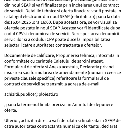
din noul SEAP si va fi finalizata prin incheierea unui contract
de servicii. Detaliile tehnice si oferta finaciara vor fi postate in
catalogul electronic din noul SEAP (e-licitatii.ro) pana la data
de:16.04.2025 ,ora:16:00. Dupa aceasta ora, se vor vizualiza
ofertele postate in noul SEAP. Acestea vor fi identificate dupa
codul CPV si denumirea de servicii. Nerespectarea denumirii
serviciilor si a codului CPV poate duce la imposibilitatea
selectarii catre autoritatea contractanta a ofertelor.
Documentele de calificare, Propunerea tehnica, intocmita in
conformitate cu cerintele Caietului de sarcini atasat,
Formularul de oferta si Anexa acestuia, Declaratia privind
insusirea sau formularea de amendamente (numai in ceea ce
priveste clauzele specifice) referitoare la formularul de
contract de servicii se transmit la adresa de e-mail:
achizitii.publice@ploiesti.ro
, pana la termenul limita precizat in Anuntul de depunere
oferte.
Ulterior, achizitia directa va fi derulata si finalizata in SEAP de
catre autoritatea contractanta numai cu ofertantul declarat