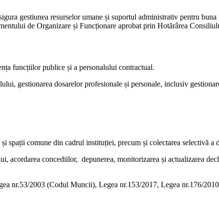
igura gestiunea resurselor umane și suportul administrativ pentru buna fu
egulamentului de Organizare și Funcționare aprobat prin Hotărârea Consili
nța funcțiilor publice și a personalului contractual.
lui, gestionarea dosarelor profesionale și personale, inclusiv gestionarea 
 și spații comune din cadrul instituției, precum și colectarea selectivă a de
ui, acordarea concediilor, depunerea, monitorizarea și actualizarea declar
egea nr.53/2003 (Codul Muncii), Legea nr.153/2017, Legea nr.176/2010, 