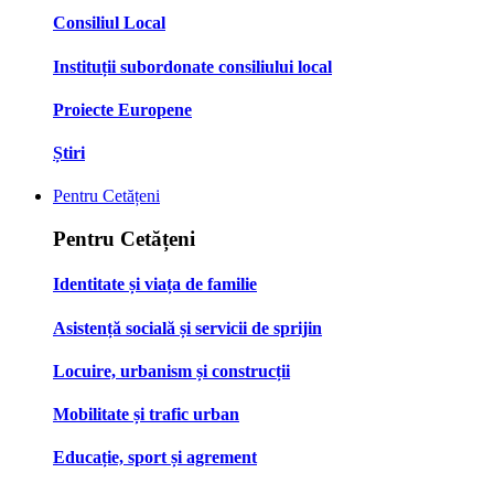
Consiliul Local
Instituții subordonate consiliului local
Proiecte Europene
Știri
Pentru Cetățeni
Pentru Cetățeni
Identitate și viața de familie
Asistență socială și servicii de sprijin
Locuire, urbanism și construcții
Mobilitate și trafic urban
Educație, sport și agrement