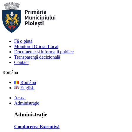
Fă o plată
Monitorul Oficial Local
Documente și informații publice
Transparență decizională
Contact
Română
Română
English
Acasa
Administrație
Administrație
Conducerea Executivă