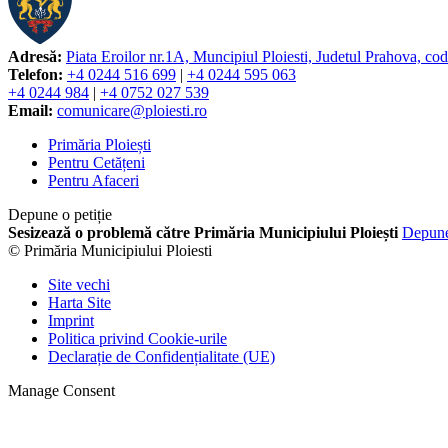
Adresă:
Piata Eroilor nr.1A, Muncipiul Ploiesti, Judetul Prahova, co
Telefon:
+4 0244 516 699
|
+4 0244 595 063
+4 0244 984
|
+4 0752 027 539
Email:
comunicare@ploiesti.ro
Primăria Ploiești
Pentru Cetățeni
Pentru Afaceri
Depune o petiție
Sesizează o problemă către Primăria Municipiului Ploiești
Depun
© Primăria Municipiului Ploiesti
Site vechi
Harta Site
Imprint
Politica privind Cookie-urile
Declarație de Confidențialitate (UE)
Manage Consent