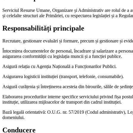
Serviciul Resurse Umane, Organizare și Administrativ are rolul de a as
și celelalte structuri ale Primăriei, cu respectarea legislației și a R
Responsabilități principale
Recrutare, gestionare evaluări și formare, precum și gestionare și evide
Întocmirea documentelor de personal, încadrare şi salarizare a personalu
asigurarea conformității cu legislația muncii și a funcției publice.
Asigură relația cu Agenția Națională a Funcționarilor Publici.
Asigurarea logisticii instituției (transport, telefonie, consumabile).
Asigură curățenia și întreținerea acesteia din birourile, sălile de ședințe
Elaborarea procedurilor interne specifice serviciului privind fișa postul
instituție, utilizarea mijloacelor de transport din cadrul instituției.
Bază legală orientativă: O.U.G. nr. 57/2019 (Codul administrativ), L
domeniului.
Conducere