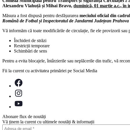
Comisia Municipală pentru Transport și Siguranța Circulației
a 
Alexandru Vlahuță și Mihai Bravu,
duminică, 01 martie a.c., în 
Măsura a fost dispusă pentru desfășurarea
meciului oficial din c
Română de Fotbal și Inspectoratul de Jandarmi Județean Prahov
Vă informăm că toate modificările de circulație, fie ele provizorii sau
Închideri de străzi
Restricții temporare
Schimbări de sens
Pentru a evita blocajele, întârzierile sau neplăcerile din trafic, vă re
Fii la curent cu activitatea primăriei pe Social Media
Abonare flux de noutăți
Vă ținem la curent cu ultimele noutăți & informații