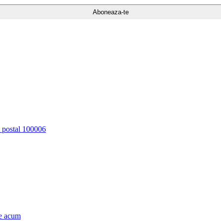
d postal 100006
e acum