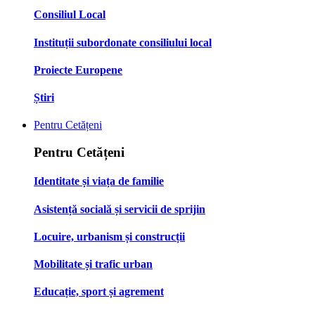
Consiliul Local
Instituții subordonate consiliului local
Proiecte Europene
Știri
Pentru Cetățeni
Pentru Cetățeni
Identitate și viața de familie
Asistență socială și servicii de sprijin
Locuire, urbanism și construcții
Mobilitate și trafic urban
Educație, sport și agrement