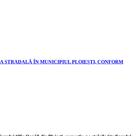
A STRADALĂ ÎN MUNICIPIUL PLOIEȘTI, CONFORM