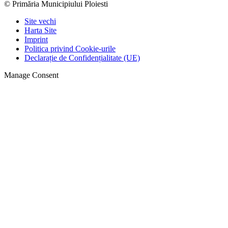
© Primăria Municipiului Ploiesti
Site vechi
Harta Site
Imprint
Politica privind Cookie-urile
Declarație de Confidențialitate (UE)
Manage Consent