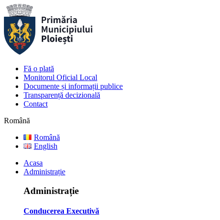
Fă o plată
Monitorul Oficial Local
Documente și informații publice
Transparență decizională
Contact
Română
Română
English
Acasa
Administrație
Administrație
Conducerea Executivă