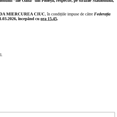
dionului “Ilie Oană” din Ploiești, respectiv, pe străzile Stadionului,
KSEREDA MIERCUREA CIUC
, în condițiile impuse de către
Federația
01.03.2026, începând cu
ora 15.45
.
l.