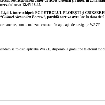
aprobat
restricționarea căilor de acces pietonal și rutier, în zona sta
intervalul orar 12.45-18.45
.
adrul Ligii 1, între echipele FC PETROLUL PLOIEȘTI și CSI
a “Colonel Alexandru Enescu”
,
partidă care va avea loc în data de 
 permanente, sunt actualizate constant în aplicația de navigație WAZE.
comandăm să folosiți aplicația WAZE, disponibilă gratuit pe telefonul mobi