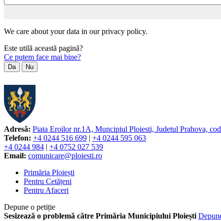
We care about your data in our privacy policy.
Este utilă această pagină?
Ce putem face mai bine?
Da
Nu
Adresă:
Piata Eroilor nr.1A, Muncipiul Ploiesti, Judetul Prahova, co
Telefon:
+4 0244 516 699
|
+4 0244 595 063
+4 0244 984
|
+4 0752 027 539
Email:
comunicare@ploiesti.ro
Primăria Ploiești
Pentru Cetățeni
Pentru Afaceri
Depune o petiție
Sesizează o problemă către Primăria Municipiului Ploiești
Depun