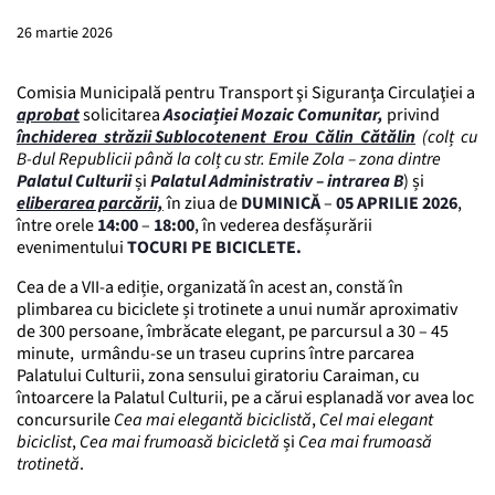
26 martie 2026
Comisia Municipală pentru Transport şi Siguranţa Circulaţiei a
aprobat
solicitarea
Asociației Mozaic Comunitar,
privind
închiderea străzii Sublocotenent Erou Călin Cătălin
(colț cu
B-dul Republicii până la colț cu str. Emile Zola – zona dintre
Palatul Culturii
și
Palatul Administrativ – intrarea B
) și
eliberarea parcării,
în ziua de
DUMINICĂ
–
05 APRILIE 2026
,
între orele
14:00
–
18:00
, în vederea desfășurării
evenimentului
TOCURI PE BICICLETE.
Cea de a VII-a ediție, organizată în acest an, constă în
plimbarea cu biciclete și trotinete a unui număr aproximativ
de 300 persoane, îmbrăcate elegant, pe parcursul a 30 – 45
minute, urmându-se un traseu cuprins între parcarea
Palatului Culturii, zona sensului giratoriu Caraiman, cu
întoarcere la Palatul Culturii, pe a cărui esplanadă vor avea loc
concursurile
Cea mai elegantă biciclistă
,
Cel mai elegant
biciclist
,
Cea mai frumoasă bicicletă
și
Cea mai frumoasă
trotinetă
.