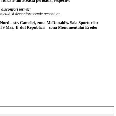
 ridicate din această perioadă, respectiv:
 disconfort termic
;
niculă si disconfort termic accentuat.
Nord – str. Cameliei, zona McDonald’s, Sala Sporturilor
cul 9 Mai, B-dul Republicii – zona Monumentului Eroilor