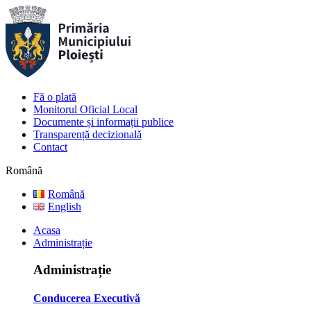
Fă o plată
Monitorul Oficial Local
Documente și informații publice
Transparență decizională
Contact
Română
Română
English
Acasa
Administrație
Administrație
Conducerea Executivă