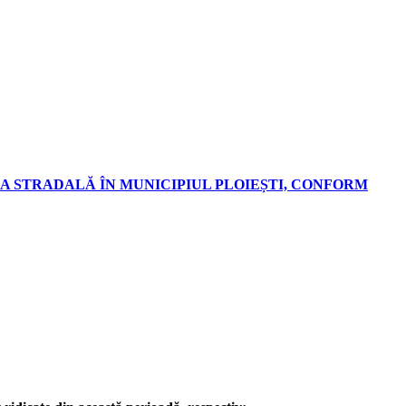
A STRADALĂ ÎN MUNICIPIUL PLOIEȘTI, CONFORM