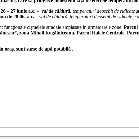
măsuri, care să protejeze ploieștenii față de efectele temperaturilor
26 – 27 iunie a.c. –
val de căldură,
temperaturi deosebit de ridicate
și
ua de 28.06. a.c.
– val de căldură, temperaturi deosebit de ridicate, ca
nt funcționale cișmelele stradale amplasate în următoarele zone:
Parcul 
Stănescu”, zona Mihail Kogălniceanu, Parcul Halele Centrale, Par
in oraș, sunt surse de apă potabilă .