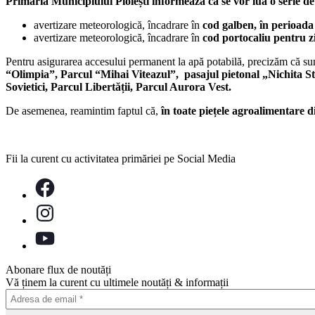
Primăria Municipiului Ploiești informează că se vor lua o serie de 
avertizare meteorologică, încadrare în
cod galben, în perioada 
avertizare meteorologică, încadrare în
cod portocaliu pentru zi
Pentru asigurarea accesului permanent la apă potabilă, precizăm că su
“Olimpia”, Parcul “Mihai Viteazul”, pasajul pietonal „Nichita 
Sovietici, Parcul Libertății, Parcul Aurora Vest.
De asemenea, reamintim faptul că,
în toate piețele agroalimentare d
Fii la curent cu activitatea primăriei pe Social Media
Abonare flux de noutăți
Vă ținem la curent cu ultimele noutăți & informații