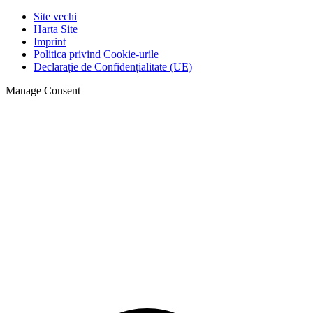
Site vechi
Harta Site
Imprint
Politica privind Cookie-urile
Declarație de Confidențialitate (UE)
Manage Consent