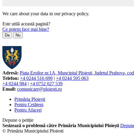
We care about your data in our privacy policy.
Este utilă această pagină?
Ce putem face mai bine?
Da
Nu
Adresă:
Piata Eroilor nr.1A, Muncipiul Ploiesti, Judetul Prahova, co
Telefon:
+4 0244 516 699
|
+4 0244 595 063
+4 0244 984
|
+4 0752 027 539
Email:
comunicare@ploiesti.ro
Primăria Ploiești
Pentru Cetățeni
Pentru Afaceri
Depune o petiție
Sesizează o problemă către Primăria Municipiului Ploiești
Depun
© Primăria Municipiului Ploiesti