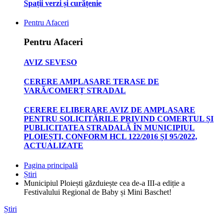
Spații verzi și curățenie
Pentru Afaceri
Pentru Afaceri
AVIZ SEVESO
CERERE AMPLASARE TERASE DE
VARĂ/COMERȚ STRADAL
CERERE ELIBERARE AVIZ DE AMPLASARE
PENTRU SOLICITĂRILE PRIVIND COMERȚUL ȘI
PUBLICITATEA STRADALĂ ÎN MUNICIPIUL
PLOIEȘTI, CONFORM HCL 122/2016 ȘI 95/2022,
ACTUALIZATE
Pagina principală
Știri
Municipiul Ploiești găzduiește cea de-a III-a ediție a
Festivalului Regional de Baby și Mini Baschet!
Știri