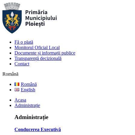
Fă o plată
Monitorul Oficial Local
Documente și informații publice
Transparență decizională
Contact
Română
Română
English
Acasa
Administrație
Administrație
Conducerea Executivă