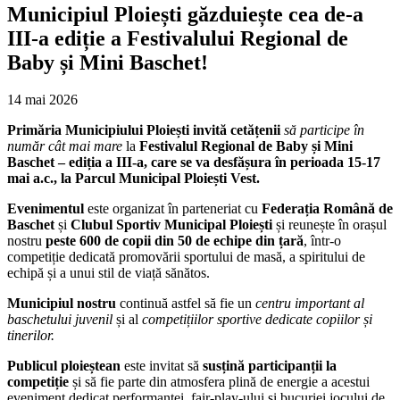
Municipiul Ploiești găzduiește cea de-a
III-a ediție a Festivalului Regional de
Baby și Mini Baschet!
14 mai 2026
Primăria Municipiului Ploiești invită cetățenii
să participe în
număr cât mai mare
la
Festivalul Regional de Baby și Mini
Baschet – ediția a III-a, care se va desfășura în perioada 15-17
mai a.c., la Parcul Municipal Ploiești Vest.
Evenimentul
este organizat în parteneriat cu
Federația Română de
Baschet
și
Clubul Sportiv Municipal Ploiești
și reunește în orașul
nostru
peste 600 de copii din 50 de echipe din țară
, într-o
competiție dedicată promovării sportului de masă, a spiritului de
echipă și a unui stil de viață sănătos.
Municipiul nostru
continuă astfel să fie un
centru important al
baschetului juvenil
și al
competițiilor sportive dedicate copiilor și
tinerilor.
Publicul ploieștean
este invitat să
susțină participanții la
competiție
și să fie parte din atmosfera plină de energie a acestui
eveniment dedicat performanței, fair-play-ului și bucuriei jocului de