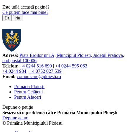
Este utilă această pagină?
Ce putem face mai bine?
Da
Nu
Adresă:
Piata Eroilor nr.1A, Muncipiul Ploiesti, Judetul Prahova,
cod postal 100006
Telefon:
+4 0244 516 699
|
+4 0244 595 063
+4 0244 984
|
+4 0752 027 539
Email:
comunicare@ploiesti.ro
Primăria Ploiești
Pentru Cetățeni
Pentru Afaceri
Depune o petiție
Sesizează o problemă către Primăria Municipiului Ploiești
Depune acum
© Primăria Municipiului Ploiesti