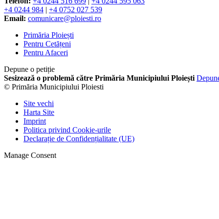
Telefon:
+4 0244 516 699
|
+4 0244 595 063
+4 0244 984
|
+4 0752 027 539
Email:
comunicare@ploiesti.ro
Primăria Ploiești
Pentru Cetățeni
Pentru Afaceri
Depune o petiție
Sesizează o problemă către Primăria Municipiului Ploiești
Depun
© Primăria Municipiului Ploiesti
Site vechi
Harta Site
Imprint
Politica privind Cookie-urile
Declarație de Confidențialitate (UE)
Manage Consent