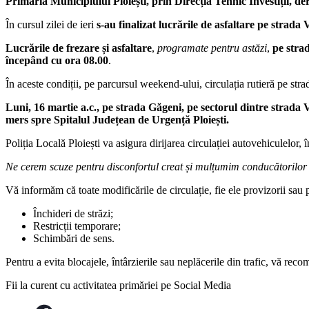
Primăria Municipiului Ploiești, prin Direcția Tehnic Investiții, deru
În cursul zilei de ieri
s-au finalizat lucrările de asfaltare pe strada 
Lucrările de frezare și asfaltare
,
programate pentru astăzi
,
pe stra
începând cu ora 08.00
.
În aceste condiții, pe parcursul weekend-ului, circulația rutieră pe strad
Luni, 16 martie a.c., pe strada Găgeni, pe sectorul dintre strada V
mers spre Spitalul Județean de Urgență Ploiești.
Poliția Locală Ploiești va asigura dirijarea circulației autovehiculelor
Ne cerem scuze pentru disconfortul creat și mulțumim conducătorilor
Vă informăm că toate modificările de circulație, fie ele provizorii sau
Închideri de străzi;
Restricții temporare;
Schimbări de sens.
Pentru a evita blocajele, întârzierile sau neplăcerile din trafic, vă re
Fii la curent cu activitatea primăriei pe Social Media