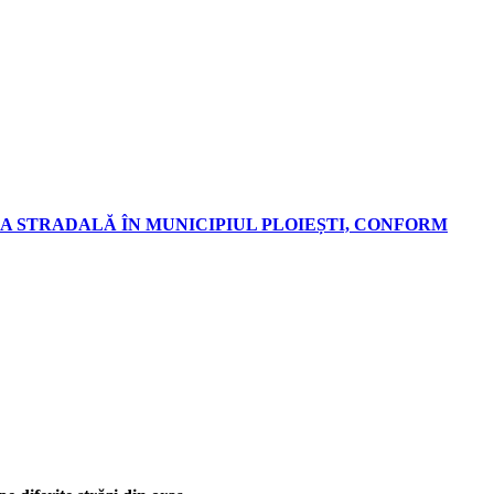
A STRADALĂ ÎN MUNICIPIUL PLOIEȘTI, CONFORM