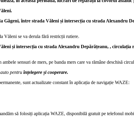
lează, în această perioadă, lucrări de reparații la covorul asfaltic p
Văleni.
da Găgeni, între strada Văleni și intersecția cu strada Alexandru 
a Văleni se va derula fără restricții rutiere.
ăleni și intersecția cu strada Alexandru Depărățeanu, , circulația ru
, în ambele sensuri de mers, pe banda mers care va rămâne deschisă circul
 auto pentru
înțelegere și cooperare.
 permanente, sunt actualizate constant în aplicația de navigație WAZE:
comandăm să folosiți aplicația WAZE, disponibilă gratuit pe telefonul mobi