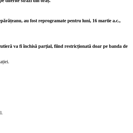
e diferite străzi din oraș.
Depărățeanu,
au fost reprogramate pentru luni, 16 martie a.c.,
tieră va fi închisă parțial, fiind restricționată doar pe banda de
ației.
l.