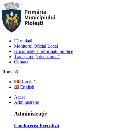
Fă o plată
Monitorul Oficial Local
Documente și informații publice
Transparență decizională
Contact
Română
Română
English
Acasa
Administrație
Administrație
Conducerea Executivă