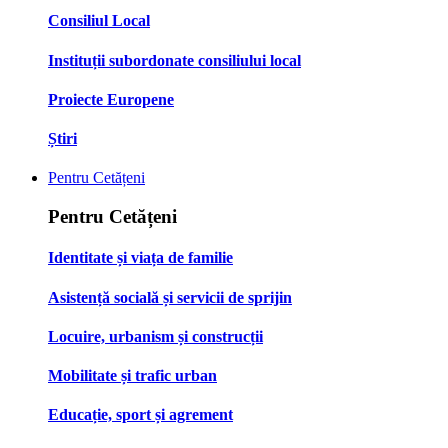
Consiliul Local
Instituții subordonate consiliului local
Proiecte Europene
Știri
Pentru Cetățeni
Pentru Cetățeni
Identitate și viața de familie
Asistență socială și servicii de sprijin
Locuire, urbanism și construcții
Mobilitate și trafic urban
Educație, sport și agrement