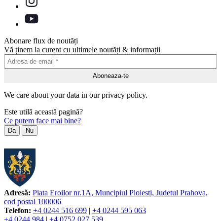
Abonare flux de noutăți
Vă ținem la curent cu ultimele noutăți & informații
We care about your data in our privacy policy.
Este utilă această pagină?
Ce putem face mai bine?
Da
Nu
Adresă:
Piata Eroilor nr.1A, Muncipiul Ploiesti, Judetul Prahova,
cod postal 100006
Telefon:
+4 0244 516 699
|
+4 0244 595 063
+4 0244 984
|
+4 0752 027 539