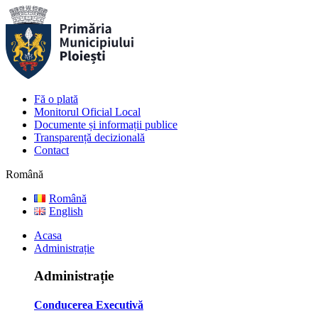
Fă o plată
Monitorul Oficial Local
Documente și informații publice
Transparență decizională
Contact
Română
Română
English
Acasa
Administrație
Administrație
Conducerea Executivă