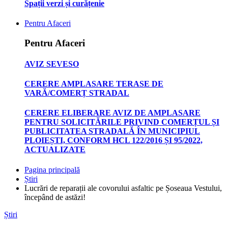
Spații verzi și curățenie
Pentru Afaceri
Pentru Afaceri
AVIZ SEVESO
CERERE AMPLASARE TERASE DE
VARĂ/COMERȚ STRADAL
CERERE ELIBERARE AVIZ DE AMPLASARE
PENTRU SOLICITĂRILE PRIVIND COMERȚUL ȘI
PUBLICITATEA STRADALĂ ÎN MUNICIPIUL
PLOIEȘTI, CONFORM HCL 122/2016 ȘI 95/2022,
ACTUALIZATE
Pagina principală
Știri
Lucrări de reparații ale covorului asfaltic pe Șoseaua Vestului,
începând de astăzi!
Știri