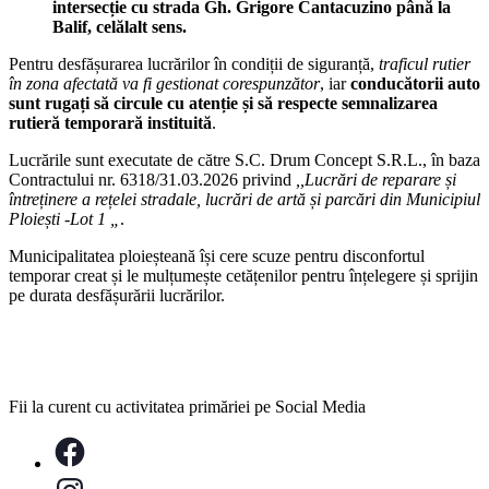
intersecție cu strada Gh. Grigore Cantacuzino până la
Balif, celălalt sens.
Pentru desfășurarea lucrărilor în condiții de siguranță,
traficul rutier
în zona afectată va fi gestionat corespunzător
, iar
conducătorii auto
sunt rugați să circule cu atenție și să respecte semnalizarea
rutieră temporară instituită
.
Lucrările sunt executate de către S.C. Drum Concept S.R.L., în baza
Contractului nr. 6318/31.03.2026 privind
,,Lucrări de reparare și
întreținere a rețelei stradale, lucrări de artă și parcări din Municipiul
Ploiești -Lot 1 „
.
Municipalitatea ploieșteană își cere scuze pentru disconfortul
temporar creat și le mulțumește cetățenilor pentru înțelegere și sprijin
pe durata desfășurării lucrărilor.
Fii la curent cu activitatea primăriei pe Social Media