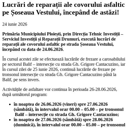
Lucrări de reparații ale covorului asfaltic
pe Șoseaua Vestului, începând de astăzi!
24 iunie 2026
Primăria Municipiului Ploiești, prin Direcția Tehnic Investiții –
Serviciul Investiții și Reparații Drumuri, execută
lucrări de
reparații ale covorului asfaltic pe strada Șoseaua Vestului,
începând cu data de 24.06.2026
.
În cursul acestei zile se efectuează lucrările de frezare a carosabilului
pe sectorul Balif – intersecție cu strada Gh. Grigore Cantacuzino, iar
în cursul zilei de 25 iunie 2026, continuă lucrările de frezare pe
tronsonul intersecție cu strada Gh. Grigore Cantacuzino până la
Balif, pe sens invers.
Activitățile de asfaltare vor continua în perioada 26-28.06.2026,
după următorul program:
în noaptea de 26.06.2026 (vineri) spre 27.06.2026
(sâmbătă), în intervalul orar 00.00 – 05.00 – pe tronsonul
Balif –
intersecție cu strada Gh. Grigore Cantacuzino;
în noaptea de 27.06.2026 (sâmbătă) spre 28.06.2026
(duminică), în intervalul orar 00.00 – 05.00 – pe tronsonul