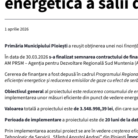
energetică a sălii 
1 aprilie 2026
Primăria Municipiului Ploiești
a reușit obținerea unei noi
finanță
În data de 30.03.2026
s-a finalizat semnarea contractului de fina
AM PRSM – Agenția pentru Dezvoltare Regională Sud Muntenia (AD
Cererea de finanțare a fost depusă în cadrul
Programului Regional
eficienței energetice și reducerea emisiilor de gaze cu efect de ser
Obiectivul general
al proiectului este
reducerea consumului de e
implementarea unor măsuri eficiente din punct de vedere energe
Valoarea
totală a proiectului este
de 3.548.998,39 lei
, din care
su
Perioada de implementare
a proiectului este de
20 luni de la da
Prin implementarea acestui proiect se are în vedere
creșterea efi
Tehnologic de Servicii „Sfântul Apostol Andrei” din Ploiești.
Împr