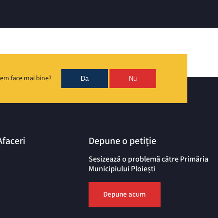
em face mai bine?
Da
Nu
Afaceri
Depune o petiție
Sesizează o problemă către Primăria
Municipiului Ploiești
Depune acum