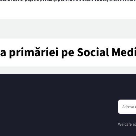
tea primăriei pe Social Med
We care ab