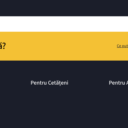
ă?
Ce put
Pentru Cetățeni
Pentru 