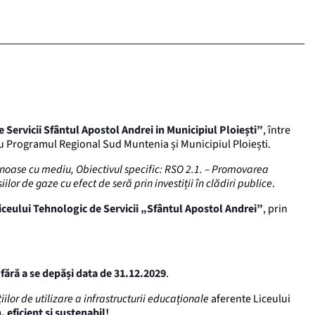
e Servicii Sfântul Apostol Andrei in Municipiul Ploiești”
, între
 Programul Regional Sud Muntenia și Municipiul Ploiești.
noase cu mediu, Obiectivul specific: RSO 2.1. – Promovarea
or de gaze cu efect de seră prin investiții în clădiri publice
.
iceului Tehnologic de Servicii „Sfântul Apostol Andrei”
, prin
,
fără a se depăși data de 31.12.2029
.
ilor de utilizare a infrastructurii educaționale
aferente Liceului
eficient și sustenabil!