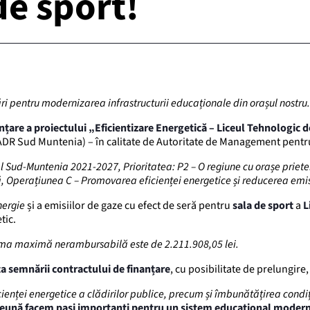
de sport!
ri pentru modernizarea infrastructurii educaționale din orașul nostru.
nțare a proiectului „Eficientizare Energetică – Liceul Tehnologic d
R Sud Muntenia) – în calitate de Autoritate de Management pentru
 Sud-Muntenia 2021-2027, Prioritatea: P2 – O regiune cu orașe priete
ă, Operațiunea C – Promovarea eficienței energetice și reducerea emisiil
nergie
și a emisiilor de gaze cu efect de seră pentru
sala de sport
a
L
tic.
ma maximă nerambursabilă este de 2.211.908,05 lei.
ta semnării contractului de finanțare
, cu posibilitate de prelungire
cienței energetice a clădirilor publice, precum și îmbunătățirea condiți
eună facem pași importanți pentru un sistem educațional modern, 