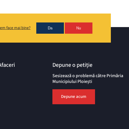
em face mai bine?
Da
Nu
Afaceri
Depune o petiție
Sesizează o problemă către Primăria
Municipiului Ploiești
Depune acum