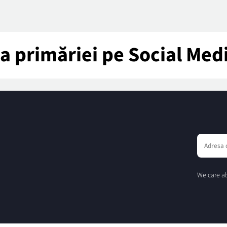
tea primăriei pe Social Med
We care ab