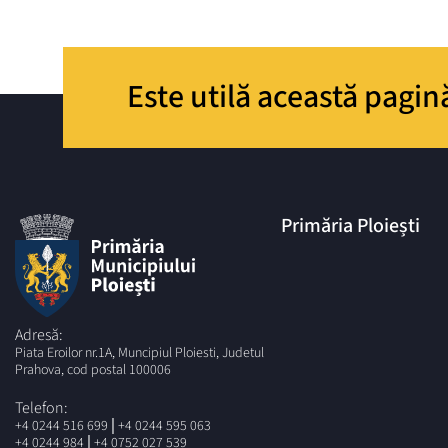
Este utilă această pagin
Primăria Ploiești
Adresă:
Piata Eroilor nr.1A, Muncipiul Ploiesti, Judetul
Prahova, cod postal 100006
Telefon:
|
+4 0244 516 699
+4 0244 595 063
|
+4 0244 984
+4 0752 027 539