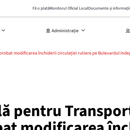
Fă o plată
Monitorul Oficial Local
Documente și informații
Administrație
probat modificarea închiderii circulației rutiere pe Bulevardul Ind
ă pentru Transport
bat modificarea înch