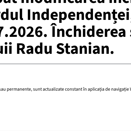
rdul Independenței
.2026. Închiderea s
uii Radu Stanian.
i sau permanente, sunt actualizate constant în aplicația de navigație