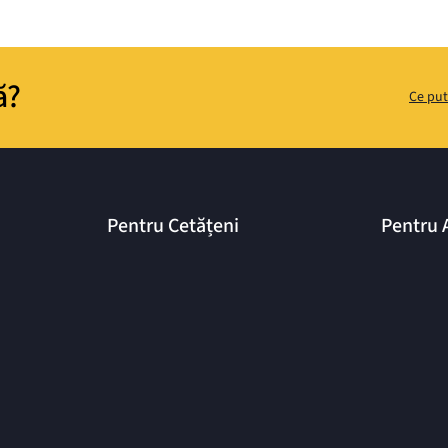
ă?
Ce put
Pentru Cetățeni
Pentru 