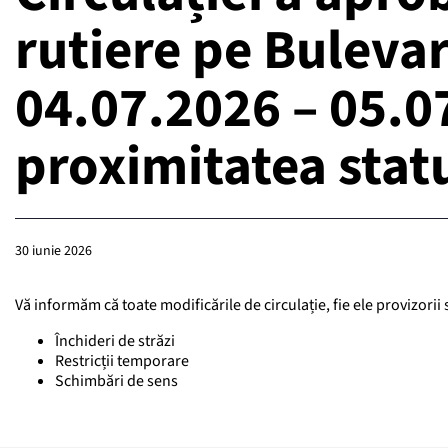
rutiere pe Buleva
04.07.2026 – 05.07
proximitatea stat
30 iunie 2026
Vă informăm că toate modificările de circulație, fie ele provizori
Închideri de străzi
Restricții temporare
Schimbări de sens