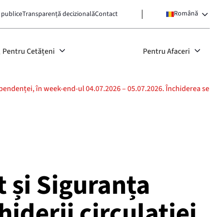
Română
 publice
Transparență decizională
Contact
Pentru Cetățeni
Pentru Afaceri
ependenței, în week-end-ul 04.07.2026 – 05.07.2026. Închiderea se
 și Siguranța
iderii circulației