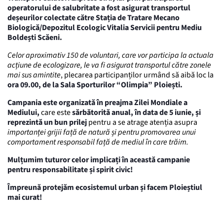
operatorului de salubritate a fost asigurat transportul
deșeurilor colectate către Stația de Tratare Mecano
Biologică/Depozitul Ecologic Vitalia Servicii pentru Mediu
Boldești Scăeni.
Celor aproximativ 150 de voluntari, care vor participa la actuala
acțiune de ecologizare, le va fi asigurat transportul către zonele
mai sus amintite
, plecarea participanților urmând să aibă loc la
ora 09.00, de la Sala Sporturilor “Olimpia” Ploiești.
Campania este organizată în preajma Zilei Mondiale a
Mediului,
care este
sărbătorită anual, în data de 5 iunie, și
reprezintă un bun prilej
pentru a se atrage atenția asupra
importanței grijii față de natură și pentru promovarea unui
comportament responsabil față de mediul în care trăim.
Mulțumim tuturor celor implicați în această campanie
pentru responsabilitate și spirit civic!
Împreună protejăm ecosistemul urban și facem Ploieștiul
mai curat!