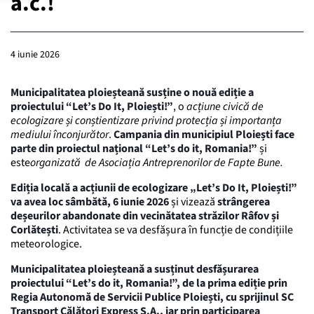
a.c.!
4 iunie 2026
Municipalitatea ploieșteană susține o nouă ediție a
proiectului “Let’s Do It, Ploiești!”
, o
acțiune civică de
ecologizare și conștientizare privind protecția și importanța
mediului înconjurător
.
Campania din municipiul Ploiești face
parte din proiectul național “Let’s do it, Romania!”
și
este
organizată de Asociația Antreprenorilor de Fapte Bune.
Ediția locală a acțiunii de ecologizare „Let’s Do It, Ploiești!”
va avea loc sâmbătă, 6 iunie 2026
și vizează
strângerea
deșeurilor abandonate din vecinătatea străzilor Râfov și
Corlătești
. Activitatea se va desfășura în funcție de condițiile
meteorologice.
Municipalitatea ploieșteană a susținut desfășurarea
proiectului “Let’s do it, Romania!”, de la prima ediție prin
Regia Autonomă de Servicii Publice Ploiești, cu sprijinul SC
Transport Călători Express S.A., iar prin participarea