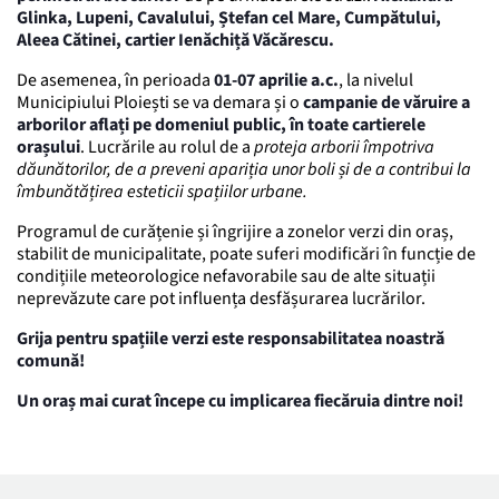
Glinka, Lupeni, Cavalului, Ștefan cel Mare, Cumpătului,
Aleea Cătinei, cartier Ienăchiță Văcărescu.
De asemenea, în perioada
01-07 aprilie a.c.
, la nivelul
Municipiului Ploiești se va demara și o
campanie de văruire a
arborilor aflați pe domeniul public, în toate cartierele
orașului
. Lucrările au rolul de a
proteja arborii împotriva
dăunătorilor, de a preveni apariția unor boli și de a contribui la
îmbunătățirea esteticii spațiilor urbane.
Programul de curățenie și îngrijire a zonelor verzi din oraș,
stabilit de municipalitate, poate suferi modificări în funcție de
condițiile meteorologice nefavorabile sau de alte situații
neprevăzute care pot influența desfășurarea lucrărilor.
Grija pentru spațiile verzi este responsabilitatea noastră
comună!
Un oraș mai curat începe cu implicarea fiecăruia dintre noi!