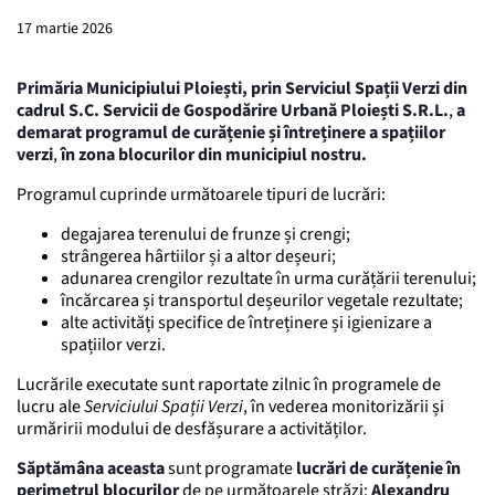
17 martie 2026
Primăria Municipiului Ploiești, prin Serviciul Spații Verzi din
cadrul S.C. Servicii de Gospodărire Urbană Ploiești S.R.L.
,
a
demarat
programul de curățenie și întreținere a spațiilor
verzi
,
în zona blocurilor din municipiul nostru.
Programul cuprinde următoarele tipuri de lucrări:
degajarea terenului de frunze și crengi;
strângerea hârtiilor și a altor deșeuri;
adunarea crengilor rezultate în urma curățării terenului;
încărcarea și transportul deșeurilor vegetale rezultate;
alte activități specifice de întreținere și igienizare a
spațiilor verzi.
Lucrările executate sunt raportate zilnic în programele de
lucru ale
Serviciului Spații Verzi
, în vederea monitorizării și
urmăririi modului de desfășurare a activităților.
Săptămâna aceasta
sunt programate
lucrări de curățenie în
perimetrul blocurilor
de pe următoarele străzi:
Alexandru