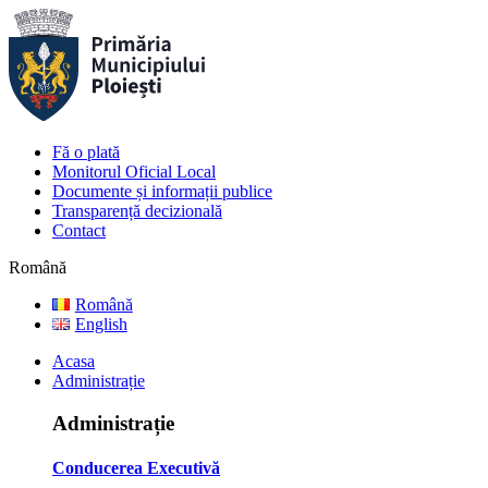
Fă o plată
Monitorul Oficial Local
Documente și informații publice
Transparență decizională
Contact
Română
Română
English
Acasa
Administrație
Administrație
Conducerea Executivă