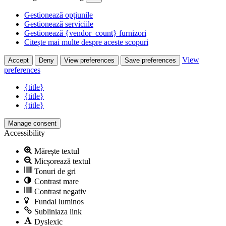
Gestionează opțiunile
Gestionează serviciile
Gestionează {vendor_count} furnizori
Citește mai multe despre aceste scopuri
View
Accept
Deny
View preferences
Save preferences
preferences
{title}
{title}
{title}
Manage consent
Accessibility
Mărește textul
Micșorează textul
Tonuri de gri
Contrast mare
Contrast negativ
Fundal luminos
Subliniaza link
Dyslexic