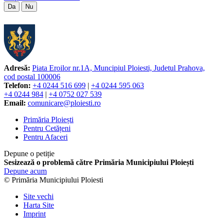
Da
Nu
Adresă:
Piata Eroilor nr.1A, Muncipiul Ploiesti, Judetul Prahova,
cod postal 100006
Telefon:
+4 0244 516 699
|
+4 0244 595 063
+4 0244 984
|
+4 0752 027 539
Email:
comunicare@ploiesti.ro
Primăria Ploiești
Pentru Cetățeni
Pentru Afaceri
Depune o petiție
Sesizează o problemă către Primăria Municipiului Ploiești
Depune acum
© Primăria Municipiului Ploiesti
Site vechi
Harta Site
Imprint