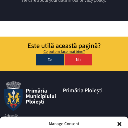
We care about your data in our privacy policy.
Este utilă această pagină?
Ce putem face mai bine?
Da
Nu
Primăria Ploiești
Adresă:
Piata Eroilor nr.1A, Muncipiul
Manage Consent
Ploiesti, Judetul Prahova, cod