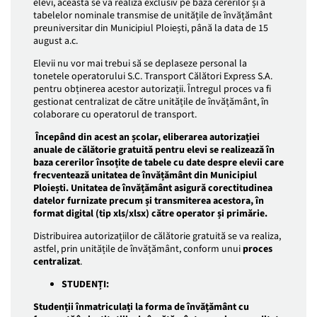
elevi, aceasta se va realiza exclusiv pe baza cererilor și a
tabelelor nominale transmise de unitățile de învățământ
preuniversitar din Municipiul Ploiești, până la data de 15
august a.c.
Elevii nu vor mai trebui să se deplaseze personal la
tonetele operatorului S.C. Transport Călători Express S.A.
pentru obținerea acestor autorizații. Întregul proces va fi
gestionat centralizat de către unitățile de învățământ, în
colaborare cu operatorul de transport.
Începând din acest an școlar, eliberarea autorizației
anuale de călătorie gratuită pentru elevi se realizează în
baza cererilor însoțite de tabele cu date despre elevii care
frecventează unitatea de învățământ din Municipiul
Ploiești. Unitatea de învățământ asigură corectitudinea
datelor furnizate precum și transmiterea acestora, în
format digital (tip xls/xlsx) către operator și primărie.
Distribuirea autorizațiilor de călătorie gratuită se va realiza,
astfel, prin unitățile de învățământ, conform unui
proces
centralizat
.
STUDENȚI:
Studenții înmatriculați la forma de învățământ cu