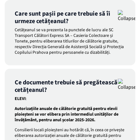
Care sunt pașii pe care trebuie să îi
urmeze cetățeanul?
Cetățeanul se va prezenta la punctele de lucru ale SC
Transport Călători Express SA – Casieria Colectoare și
Tonete, pentru eliberarea titlurilor de călătorie gratuite,
respectiv Direcția Generală de Asistență Socială și Protecția
Copilului Prahova pentru persoanele cu dizabilități.
Ce documente trebuie să pregătească
cetățeanul?
ELEVI
:
Autorizațiile anuale de călătorie gratuită pentru elevii
ploieșteni se vor elibera prin intermediul unităților de
învățământ, pentru anul școlar 2025-2026.
Consilierii locali ploieșteni au hotărât că, în ceea ce privește
eliberarea autorizației anuale de călătorie gratuită pentru