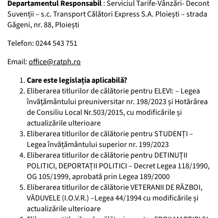
Departamentul Responsabil
: Serviciul Tarife-Vânzări- Decont
Suvenții – s.c. Transport Călători Express S.A. Ploiești – strada
Găgeni, nr. 88, Ploiești
Telefon: 0244 543 751
Email:
office@ratph.ro
Care este legislația aplicabilă?
Eliberarea titlurilor de călătorie pentru ELEVI: – Legea
învăţământului preuniversitar nr. 198/2023 și Hotărârea
de Consiliu Local Nr.503/2015, cu modificările și
actualizările ulterioare
Eliberarea titlurilor de călătorie pentru STUDENȚI –
Legea învățământului superior nr. 199/2023
Eliberarea titlurilor de călătorie pentru DETINUȚII
POLITICI, DEPORTAȚII POLITICI – Decret Legea 118/1990,
OG 105/1999, aprobată prin Legea 189/2000
Eliberarea titlurilor de călătorie VETERANII DE RĂZBOI,
VĂDUVELE (I.O.V.R.) –Legea 44/1994 cu modificările și
actualizările ulterioare