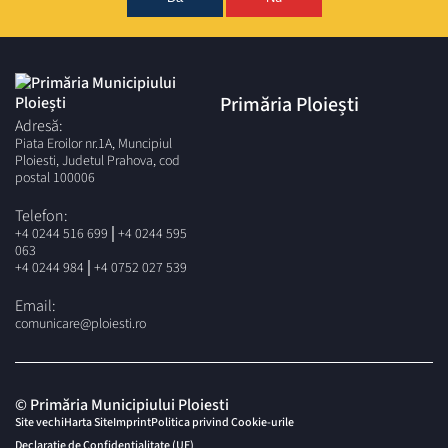
Cerere și declarație pe propria răspundere pentru
obținerea vizei anuale pe legitimația de beneficiar al
Legii nr. 341/2004, f
ormular tipizat eliberat la sediul
TCE sau site-ul societății –
descărcare cerere și
declarație revoluționari
;
Primăria Ploiești
Buletin / Carte de Identitate;
Adresă:
Certificat de revoluționar original și copie;
Piata Eroilor nr.1A, Muncipiul
Legitimație de beneficiar al Legii 341/2004
Ploiesti, Judetul Prahova, cod
actualizată, în original și copie xerox;
postal 100006
Documentele doveditoare pentru urmașii eroilor
martiri, original și copie.
Telefon:
Copia xerox a legitimației de beneficiar al Legii 341/2004
|
+4 0244 516 699
+4 0244 595
actualizată se vizează anual numai la Casieria Colectoare a
063
societății din strada Gageni nr.88.
|
+4 0244 984
+4 0752 027 539
CETĂȚENII DE ONOARE AI MUNICIPIULUI PLOIEȘTI:
Email:
Legitimația emisă de municipalitate decontată la
comunicare@ploiesti.ro
valoarea unui abonament lunar pe toate traseele,
gratuit 100%.
PENSIONARII CU PENSII LUNARE DE PÂNĂ LA 3500
LEI INCLUSIV, CU DOMICILIUL ÎN MUNICIPIUL
© Primăria Municipiului Ploiesti
PLOIEȘTI
(cu valabilitate de la 01.04.2024, în baza
Site vechi
Harta Site
cuponului de pensie aferent lunii în curs /
Imprint
Politica privind Cookie-urile
anterioare):
Declarație de Confidențialitate (UE)