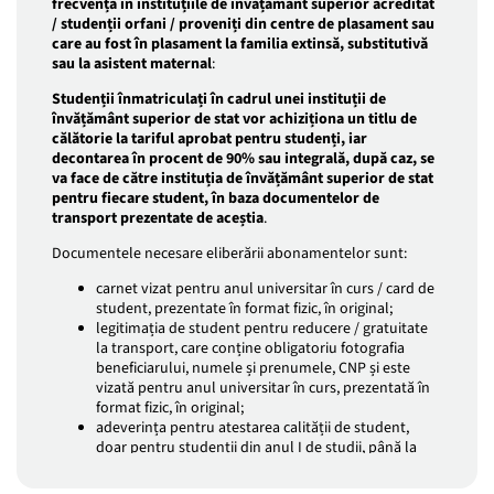
frecvență în instituțiile de învățământ superior acreditat
/ studenții orfani / proveniți din centre de plasament sau
care au fost în plasament la familia extinsă, substitutivă
sau la asistent maternal
:
Studenții înmatriculați în cadrul unei instituții de
învățământ superior de stat vor achiziționa un titlu de
călătorie la tariful aprobat pentru studenți, iar
decontarea în procent de 90% sau integrală, după caz, se
va face de către instituția de învățământ superior de stat
pentru fiecare student, în baza documentelor de
transport prezentate de aceștia
.
Documentele necesare eliberării abonamentelor sunt:
carnet vizat pentru anul universitar în curs / card de
student, prezentate în format fizic, în original;
legitimația de student pentru reducere / gratuitate
la transport, care conține obligatoriu fotografia
beneficiarului, numele și prenumele, CNP și este
vizată pentru anul universitar în curs, prezentată în
format fizic, în original;
adeverința pentru atestarea calității de student,
doar pentru studenții din anul I de studii, până la
emiterea legitimației de student / carnetului de
student, prezentată în format fizic, în original;