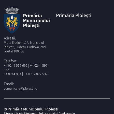
Primăria Ploiești
Adresă:
Piata Eroilor nr.1A, Muncipiul
Ploiesti, Judetul Prahova, cod
postal 100006
Telefon:
|
+4 0244 516 699
+4 0244 595
063
|
+4 0244 984
+4 0752 027 539
Email:
comunicare@ploiesti.ro
© Primăria Municipiului Ploiesti
Site vechi
Harta Site
Imprint
Politica privind Cookie-urile