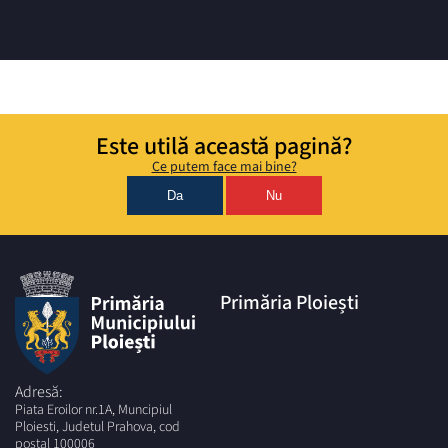
Este utilă această pagină?
Ce putem face mai bine?
Da
Nu
Primăria Ploiești
Adresă:
Piata Eroilor nr.1A, Muncipiul
Ploiesti, Judetul Prahova, cod
postal 100006