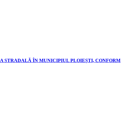
A STRADALĂ ÎN MUNICIPIUL PLOIEȘTI, CONFORM