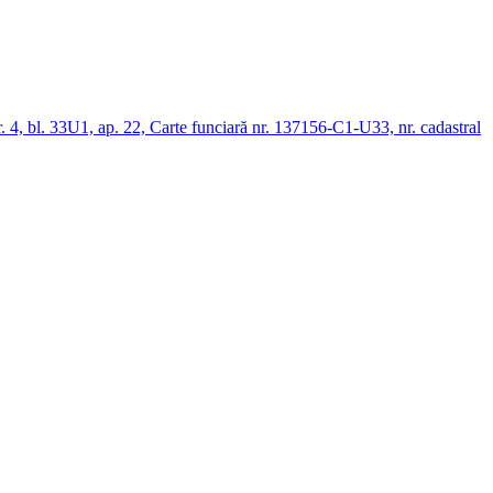
nr. 4, bl. 33U1, ap. 22, Carte funciară nr. 137156-C1-U33, nr. cadastral