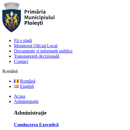
Fă o plată
Monitorul Oficial Local
Documente și informații publice
Transparență decizională
Contact
Română
Română
English
Acasa
Administrație
Administrație
Conducerea Executivă