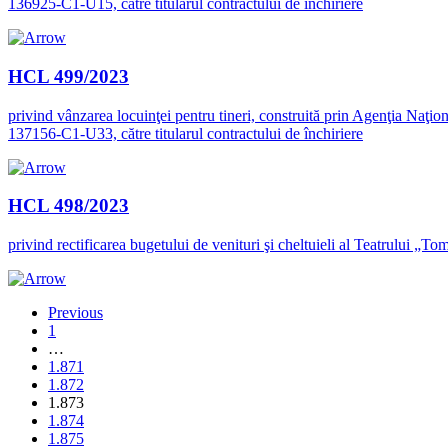
136925-C1-U15, către titularul contractului de închiriere
HCL 499/2023
privind vânzarea locuinţei pentru tineri, construită prin Agenţia Naţion
137156-C1-U33, către titularul contractului de închiriere
HCL 498/2023
privind rectificarea bugetului de venituri şi cheltuieli al Teatrului „T
Previous
1
…
1.871
1.872
1.873
1.874
1.875