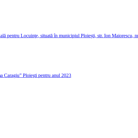
ală pentru Locuinţe, situată în municipiul Ploiești, str. Ion Maiorescu, 
oma Caragiu” Ploieşti pentru anul 2023