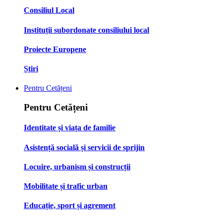
Consiliul Local
Instituții subordonate consiliului local
Proiecte Europene
Știri
Pentru Cetățeni
Pentru Cetățeni
Identitate și viața de familie
Asistență socială și servicii de sprijin
Locuire, urbanism și construcții
Mobilitate și trafic urban
Educație, sport și agrement