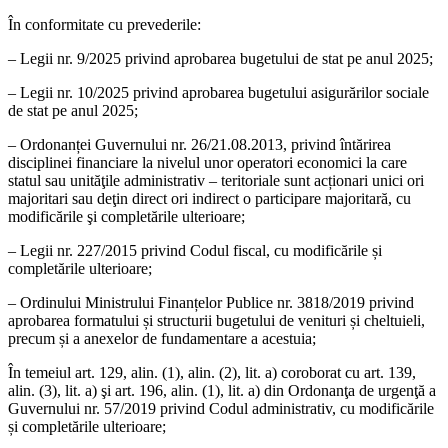
În conformitate cu prevederile:
– Legii nr. 9/2025 privind aprobarea bugetului de stat pe anul 2025;
– Legii nr. 10/2025 privind aprobarea bugetului asigurărilor sociale
de stat pe anul 2025;
– Ordonanței Guvernului nr. 26/21.08.2013, privind întărirea
disciplinei financiare la nivelul unor operatori economici la care
statul sau unităţile administrativ – teritoriale sunt acționari unici ori
majoritari sau deţin direct ori indirect o participare majoritară, cu
modificările şi completările ulterioare;
– Legii nr. 227/2015 privind Codul fiscal, cu modificările și
completările ulterioare;
– Ordinului Ministrului Finanțelor Publice nr. 3818/2019 privind
aprobarea formatului și structurii bugetului de venituri și cheltuieli,
precum și a anexelor de fundamentare a acestuia;
În temeiul art. 129, alin. (1), alin. (2), lit. a) coroborat cu art. 139,
alin. (3), lit. a) şi art. 196, alin. (1), lit. a) din Ordonanţa de urgenţă a
Guvernului nr. 57/2019 privind Codul administrativ, cu modificările
și completările ulterioare;