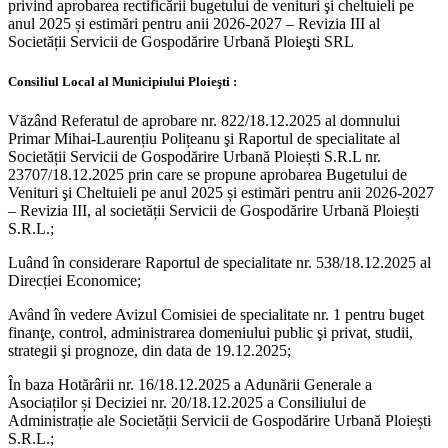
privind aprobarea rectificării bugetului de venituri şi cheltuieli pe
anul 2025 și estimări pentru anii 2026-2027 – Revizia III al
Societății Servicii de Gospodărire Urbană Ploieşti SRL
Consiliul Local al Municipiului Ploieşti :
Văzând Referatul de aprobare nr. 822/18.12.2025 al domnului
Primar Mihai-Laurențiu Polițeanu şi Raportul de specialitate al
Societății Servicii de Gospodărire Urbană Ploiești S.R.L nr.
23707/18.12.2025 prin care se propune aprobarea Bugetului de
Venituri şi Cheltuieli pe anul 2025 și estimări pentru anii 2026-2027
– Revizia III, al societății Servicii de Gospodărire Urbană Ploiești
S.R.L.;
Luând în considerare Raportul de specialitate nr. 538/18.12.2025 al
Direcției Economice;
Având în vedere Avizul Comisiei de specialitate nr. 1 pentru buget
finanţe, control, administrarea domeniului public şi privat, studii,
strategii şi prognoze, din data de 19.12.2025;
În baza Hotărârii nr. 16/18.12.2025 a Adunării Generale a
Asociaților și Deciziei nr. 20/18.12.2025 a Consiliului de
Administrație ale Societății Servicii de Gospodărire Urbană Ploiești
S.R.L.;