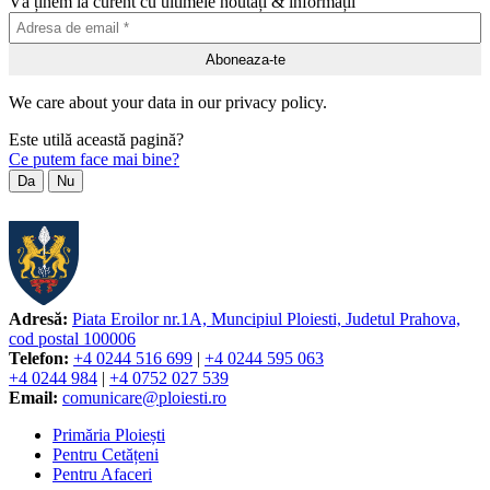
Vă ținem la curent cu ultimele noutăți & informații
We care about your data in our privacy policy.
Este utilă această pagină?
Ce putem face mai bine?
Da
Nu
Adresă:
Piata Eroilor nr.1A, Muncipiul Ploiesti, Judetul Prahova,
cod postal 100006
Telefon:
+4 0244 516 699
|
+4 0244 595 063
+4 0244 984
|
+4 0752 027 539
Email:
comunicare@ploiesti.ro
Primăria Ploiești
Pentru Cetățeni
Pentru Afaceri