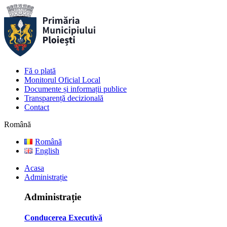
Fă o plată
Monitorul Oficial Local
Documente și informații publice
Transparență decizională
Contact
Română
Română
English
Acasa
Administrație
Administrație
Conducerea Executivă