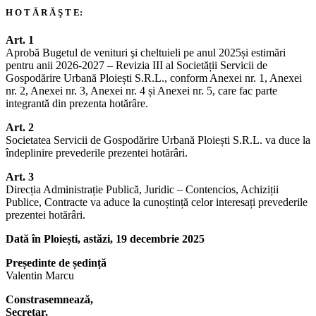
H O T Ă R Ă Ş T E:
Art. 1
Aprobă Bugetul de venituri şi cheltuieli pe anul 2025și estimări
pentru anii 2026-2027 – Revizia III al Societății Servicii de
Gospodărire Urbană Ploiești S.R.L., conform Anexei nr. 1, Anexei
nr. 2, Anexei nr. 3, Anexei nr. 4 și Anexei nr. 5, care fac parte
integrantă din prezenta hotărâre.
Art. 2
Societatea Servicii de Gospodărire Urbană Ploiești S.R.L. va duce la
îndeplinire prevederile prezentei hotărâri.
Art. 3
Direcția Administrație Publică, Juridic – Contencios, Achiziții
Publice, Contracte va aduce la cunoștință celor interesați prevederile
prezentei hotărâri.
Dată în Ploiești, astăzi, 19 decembrie 2025
Președinte de ședință
Valentin Marcu
Constrasemnează,
Secretar,