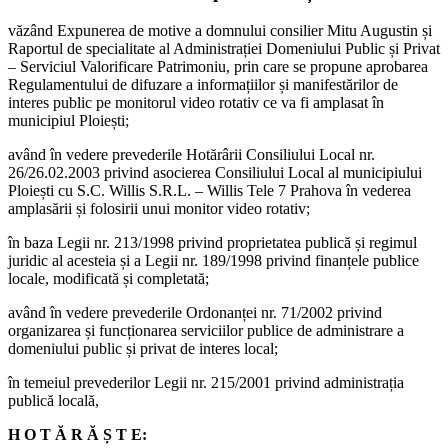
văzând Expunerea de motive a domnului consilier Mitu Augustin și
Raportul de specialitate al Administrației Domeniului Public și Privat
– Serviciul Valorificare Patrimoniu, prin care se propune aprobarea
Regulamentului de difuzare a informațiilor și manifestărilor de
interes public pe monitorul video rotativ ce va fi amplasat în
municipiul Ploiești;
având în vedere prevederile Hotărârii Consiliului Local nr.
26/26.02.2003 privind asocierea Consiliului Local al municipiului
Ploiești cu S.C. Willis S.R.L. – Willis Tele 7 Prahova în vederea
amplasării și folosirii unui monitor video rotativ;
în baza Legii nr. 213/1998 privind proprietatea publică și regimul
juridic al acesteia și a Legii nr. 189/1998 privind finanțele publice
locale, modificată și completată;
având în vedere prevederile Ordonanței nr. 71/2002 privind
organizarea și funcționarea serviciilor publice de administrare a
domeniului public și privat de interes local;
în temeiul prevederilor Legii nr. 215/2001 privind administrația
publică locală,
H O T Ă R Ă Ș T E: