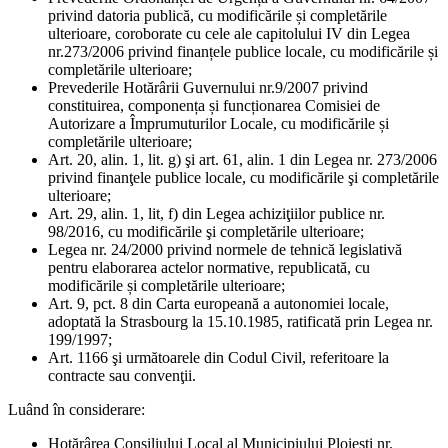
privind datoria publică, cu modificările și completările
ulterioare, coroborate cu cele ale capitolului IV din Legea
nr.273/2006 privind finanțele publice locale, cu modificările și
completările ulterioare;
Prevederile Hotărârii Guvernului nr.9/2007 privind
constituirea, componența și funcționarea Comisiei de
Autorizare a Împrumuturilor Locale, cu modificările și
completările ulterioare;
Art. 20, alin. 1, lit. g) şi art. 61, alin. 1 din Legea nr. 273/2006
privind finanţele publice locale, cu modificările şi completările
ulterioare;
Art. 29, alin. 1, lit, f) din Legea achiziţiilor publice nr.
98/2016, cu modificările şi completările ulterioare;
Legea nr. 24/2000 privind normele de tehnică legislativă
pentru elaborarea actelor normative, republicată, cu
modificările și completările ulterioare;
Art. 9, pct. 8 din Carta europeană a autonomiei locale,
adoptată la Strasbourg la 15.10.1985, ratificată prin Legea nr.
199/1997;
Art. 1166 şi următoarele din Codul Civil, referitoare la
contracte sau convenţii.
Luând în considerare:
Hotărârea Consiliului Local al Municipiului Ploiești nr.