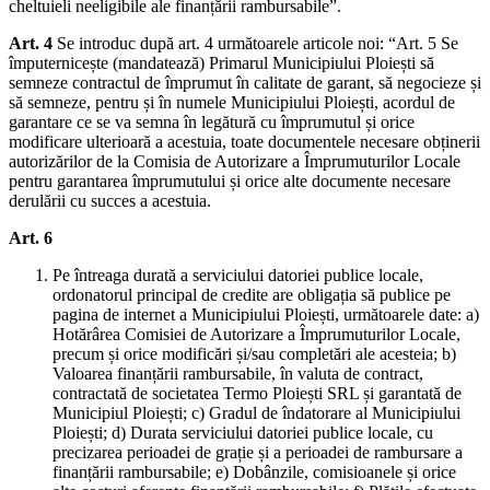
cheltuieli neeligibile ale finanțării rambursabile”.
Art. 4
Se introduc după art. 4 următoarele articole noi: “Art. 5 Se
împuternicește (mandatează) Primarul Municipiului Ploiești să
semneze contractul de împrumut în calitate de garant, să negocieze și
să semneze, pentru și în numele Municipiului Ploiești, acordul de
garantare ce se va semna în legătură cu împrumutul și orice
modificare ulterioară a acestuia, toate documentele necesare obținerii
autorizărilor de la Comisia de Autorizare a Împrumuturilor Locale
pentru garantarea împrumutului și orice alte documente necesare
derulării cu succes a acestuia.
Art. 6
Pe întreaga durată a serviciului datoriei publice locale,
ordonatorul principal de credite are obligația să publice pe
pagina de internet a Municipiului Ploiești, următoarele date: a)
Hotărârea Comisiei de Autorizare a Împrumuturilor Locale,
precum și orice modificări și/sau completări ale acesteia; b)
Valoarea finanțării rambursabile, în valuta de contract,
contractată de societatea Termo Ploiești SRL și garantată de
Municipiul Ploiești; c) Gradul de îndatorare al Municipiului
Ploiești; d) Durata serviciului datoriei publice locale, cu
precizarea perioadei de grație și a perioadei de rambursare a
finanțării rambursabile; e) Dobânzile, comisioanele și orice