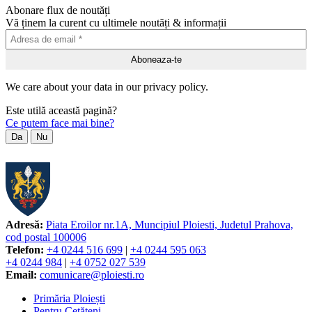
Abonare flux de noutăți
Vă ținem la curent cu ultimele noutăți & informații
We care about your data in our privacy policy.
Este utilă această pagină?
Ce putem face mai bine?
Da
Nu
Adresă:
Piata Eroilor nr.1A, Muncipiul Ploiesti, Judetul Prahova,
cod postal 100006
Telefon:
+4 0244 516 699
|
+4 0244 595 063
+4 0244 984
|
+4 0752 027 539
Email:
comunicare@ploiesti.ro
Primăria Ploiești
Pentru Cetățeni