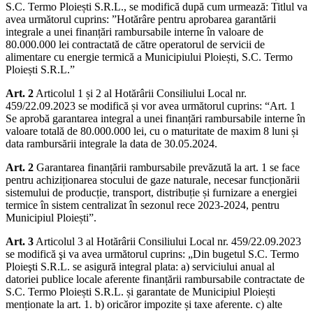
S.C. Termo Ploiești S.R.L., se modifică după cum urmează: Titlul va
avea următorul cuprins: ”Hotărâre pentru aprobarea garantării
integrale a unei finanțări rambursabile interne în valoare de
80.000.000 lei contractată de către operatorul de servicii de
alimentare cu energie termică a Municipiului Ploiești, S.C. Termo
Ploiești S.R.L.”
Art. 2
Articolul 1 și 2 al Hotărârii Consiliului Local nr.
459/22.09.2023 se modifică și vor avea următorul cuprins: “Art. 1
Se aprobă garantarea integral a unei finanțări rambursabile interne în
valoare totală de 80.000.000 lei, cu o maturitate de maxim 8 luni și
data rambursării integrale la data de 30.05.2024.
Art. 2
Garantarea finanțării rambursabile prevăzută la art. 1 se face
pentru achiziționarea stocului de gaze naturale, necesar funcționării
sistemului de producție, transport, distribuție și furnizare a energiei
termice în sistem centralizat în sezonul rece 2023-2024, pentru
Municipiul Ploiești”.
Art. 3
Articolul 3 al Hotărârii Consiliului Local nr. 459/22.09.2023
se modifică şi va avea următorul cuprins: „Din bugetul S.C. Termo
Ploieşti S.R.L. se asigură integral plata: a) serviciului anual al
datoriei publice locale aferente finanțării rambursabile contractate de
S.C. Termo Ploiești S.R.L. și garantate de Municipiul Ploiești
menționate la art. 1. b) oricăror impozite și taxe aferente. c) alte