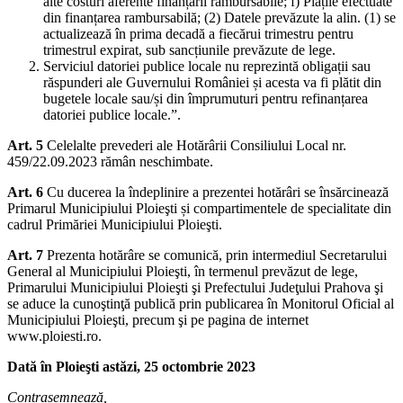
alte costuri aferente finanțării rambursabile; f) Plățile efectuate
din finanțarea rambursabilă; (2) Datele prevăzute la alin. (1) se
actualizează în prima decadă a fiecărui trimestru pentru
trimestrul expirat, sub sancțiunile prevăzute de lege.
Serviciul datoriei publice locale nu reprezintă obligații sau
răspunderi ale Guvernului României și acesta va fi plătit din
bugetele locale sau/și din împrumuturi pentru refinanțarea
datoriei publice locale.”.
Art. 5
Celelalte prevederi ale Hotărârii Consiliului Local nr.
459/22.09.2023 rămân neschimbate.
Art. 6
Cu ducerea la îndeplinire a prezentei hotărâri se însărcinează
Primarul Municipiului Ploieşti și compartimentele de specialitate din
cadrul Primăriei Municipiului Ploieşti.
Art. 7
Prezenta hotărâre se comunică, prin intermediul Secretarului
General al Municipiului Ploieşti, în termenul prevăzut de lege,
Primarului Municipiului Ploieşti şi Prefectului Judeţului Prahova şi
se aduce la cunoştinţă publică prin publicarea în Monitorul Oficial al
Municipiului Ploieşti, precum şi pe pagina de internet
www.ploiesti.ro.
Dată în Ploieşti astăzi, 25 octombrie 2023
Contrasemnează,