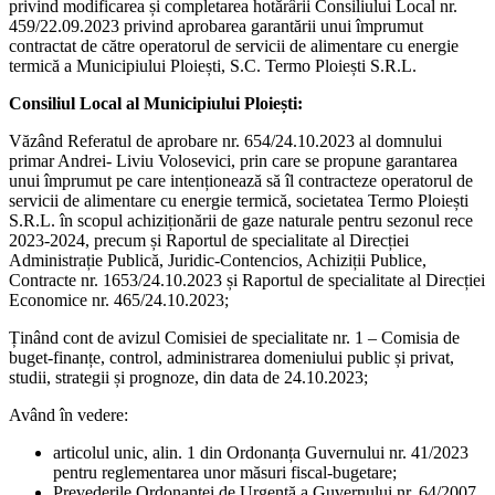
privind modificarea și completarea hotărârii Consiliului Local nr.
459/22.09.2023 privind aprobarea garantării unui împrumut
contractat de către operatorul de servicii de alimentare cu energie
termică a Municipiului Ploiești, S.C. Termo Ploiești S.R.L.
Consiliul Local al Municipiului Ploiești:
Văzând Referatul de aprobare nr. 654/24.10.2023 al domnului
primar Andrei- Liviu Volosevici, prin care se propune garantarea
unui împrumut pe care intenționează să îl contracteze operatorul de
servicii de alimentare cu energie termică, societatea Termo Ploiești
S.R.L. în scopul achiziționării de gaze naturale pentru sezonul rece
2023-2024, precum și Raportul de specialitate al Direcției
Administrație Publică, Juridic-Contencios, Achiziții Publice,
Contracte nr. 1653/24.10.2023 și Raportul de specialitate al Direcției
Economice nr. 465/24.10.2023;
Ținând cont de avizul Comisiei de specialitate nr. 1 – Comisia de
buget-finanțe, control, administrarea domeniului public și privat,
studii, strategii și prognoze, din data de 24.10.2023;
Având în vedere:
articolul unic, alin. 1 din Ordonanța Guvernului nr. 41/2023
pentru reglementarea unor măsuri fiscal-bugetare;
Prevederile Ordonanței de Urgență a Guvernului nr. 64/2007