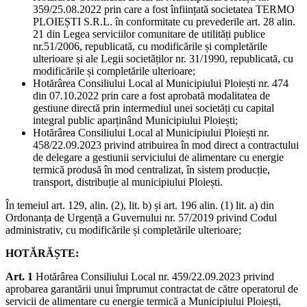
359/25.08.2022 prin care a fost înființată societatea TERMO
PLOIEȘTI S.R.L. în conformitate cu prevederile art. 28 alin.
21 din Legea serviciilor comunitare de utilități publice
nr.51/2006, republicată, cu modificările și completările
ulterioare și ale Legii societăților nr. 31/1990, republicată, cu
modificările și completările ulterioare;
Hotărârea Consiliului Local al Municipiului Ploiești nr. 474
din 07.10.2022 prin care a fost aprobată modalitatea de
gestiune directă prin intermediul unei societăți cu capital
integral public aparținând Municipiului Ploiești;
Hotărârea Consiliului Local al Municipiului Ploiești nr.
458/22.09.2023 privind atribuirea în mod direct a contractului
de delegare a gestiunii serviciului de alimentare cu energie
termică produsă în mod centralizat, în sistem producție,
transport, distribuție al municipiului Ploiești.
În temeiul art. 129, alin. (2), lit. b) și art. 196 alin. (1) lit. a) din
Ordonanța de Urgență a Guvernului nr. 57/2019 privind Codul
administrativ, cu modificările și completările ulterioare;
HOTĂRĂȘTE:
Art. 1
Hotărârea Consiliului Local nr. 459/22.09.2023 privind
aprobarea garantării unui împrumut contractat de către operatorul de
servicii de alimentare cu energie termică a Municipiului Ploiești,