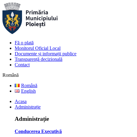
Fă o plată
Monitorul Oficial Local
Documente și informații publice
Transparență decizională
Contact
Română
Română
English
Acasa
Administrație
Administrație
Conducerea Executivă