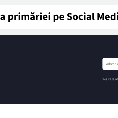
tea primăriei pe Social Med
We care ab