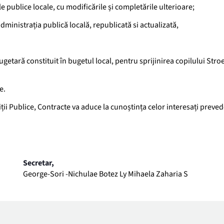
e publice locale, cu modificările și completările ulterioare;
 administrația publică locală, republicată si actualizată,
etară constituit în bugetul local, pentru sprijinirea copilului Stro
e.
ții Publice, Contracte va aduce la cunoștința celor interesați preved
Secretar,
George-Sori -Nichulae Botez Ly Mihaela Zaharia S