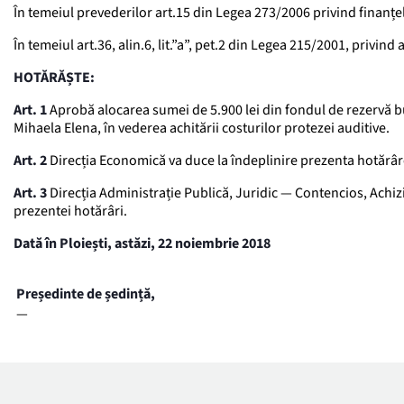
În temeiul prevederilor art.15 din Legea 273/2006 privind finanțel
În temeiul art.36, alin.6, lit.”a”, pet.2 din Legea 215/2001, privind
HOTĂRĂȘTE:
Art. 1
Aprobă alocarea sumei de 5.900 lei din fondul de rezervă bug
Mihaela Elena, în vederea achitării costurilor protezei auditive.
Art. 2
Direcția Economică va duce la îndeplinire prezenta hotărâr
Art. 3
Direcția Administrație Publică, Juridic — Contencios, Achizi
prezentei hotărâri.
Dată în Ploiești, astăzi, 22 noiembrie 2018
Președinte de ședință,
—