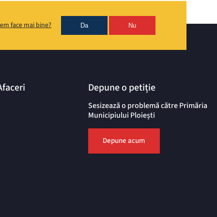
em face mai bine?
Da
Nu
Afaceri
Depune o petiție
Sesizează o problemă către Primăria
Municipiului Ploiești
Depune acum