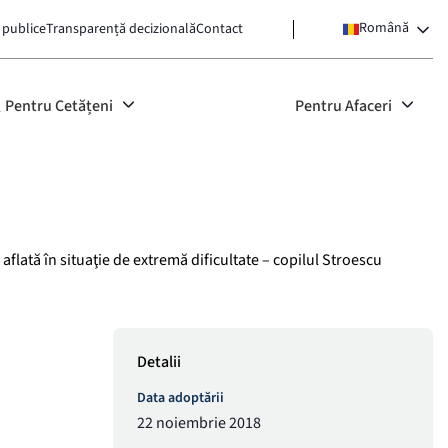
Română
 publice
Transparență decizională
Contact
Pentru Cetățeni
Pentru Afaceri
flată în situaţie de extremă dificultate – copilul Stroescu
Detalii
Data adoptării
22 noiembrie 2018