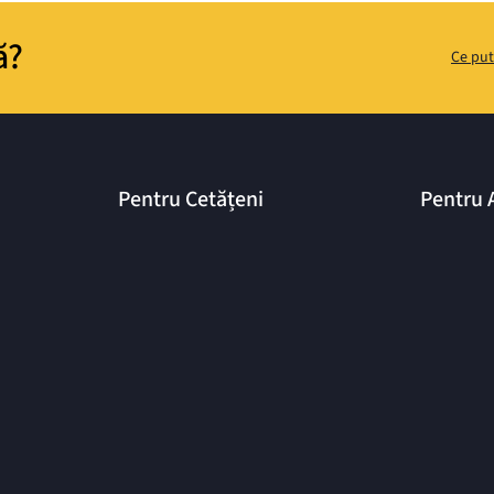
ă?
Ce put
Pentru Cetățeni
Pentru 