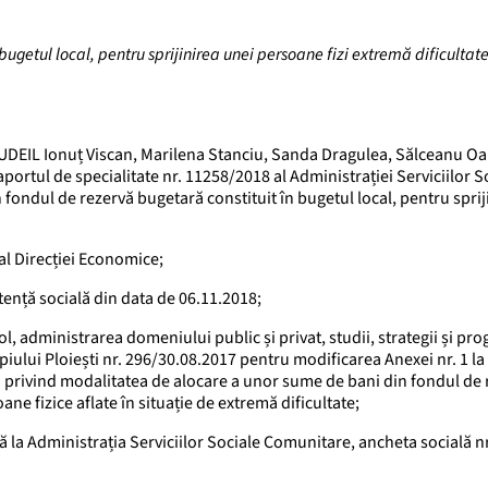
bugetul local, pentru sprijinirea unei persoane fizi extremă dificultat
UDEIL Ionuț Viscan, Marilena Stanciu, Sanda Dragulea, Sălceanu O
portul de specialitate nr. 11258/2018 al Administrației Serviciilor S
ondul de rezervă bugetară constituit în bugetul local, pentru sprij
al Direcției Economice;
stență socială din data de 06.11.2018;
l, administrarea domeniului public și privat, studii, strategii și pr
piului Ploiești nr. 296/30.08.2017 pentru modificarea Anexei nr. 1 l
i privind modalitatea de alocare a unor sume de bani din fondul de 
ne fizice aflate în situație de extremă dificultate;
 la Administrația Serviciilor Sociale Comunitare, ancheta socială nr