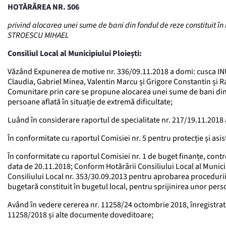
HOTĂRÂREA NR. 506
privind alocarea unei sume de bani din fondul de reze constituit în 
STROESCU MIHAEL
Consiliul Local al Municipiului Ploiești:
Văzând Expunerea de motive nr. 336/09.11.2018 a domi: cusca IN
Claudia, Gabriel Minea, Valentin Marcu și Grigore Constantin și Ra
Comunitare prin care se propune alocarea unei sume de bani din f
persoane aflată în situație de extremă dificultate;
Luând în considerare raportul de specialitate nr. 217/19.11.2018 
În conformitate cu raportul Comisiei nr. 5 pentru protecție și asi
În conformitate cu raportul Comisiei nr. 1 de buget finanțe, contro
data de 20.11.2018; Conform Hotărârii Consiliului Local al Munici
Consiliului Local nr. 353/30.09.2013 pentru aprobarea proceduri
bugetară constituit în bugetul local, pentru sprijinirea unor persoa
Având în vedere cererea nr. 11258/24 octombrie 2018, înregistrată
11258/2018 și alte documente doveditoare;