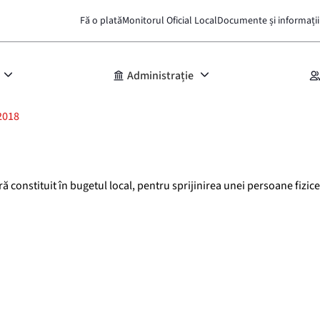
Fă o plată
Monitorul Oficial Local
Documente și informații
Administrație
2018
constituit în bugetul local, pentru sprijinirea unei persoane fizice a