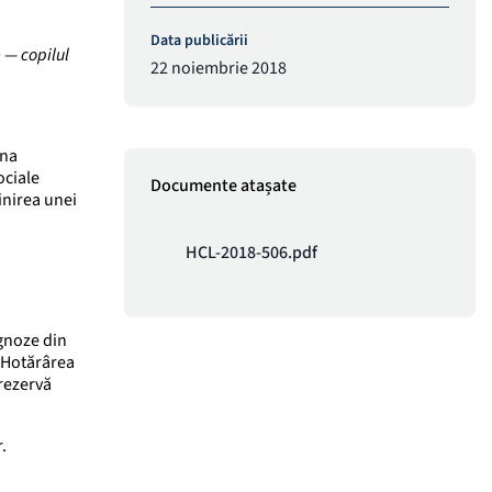
Data publicării
e — copilul
22 noiembrie 2018
ana
ociale
Documente atașate
inirea unei
HCL-2018-506.pdf
ognoze din
a Hotărârea
rezervă
.