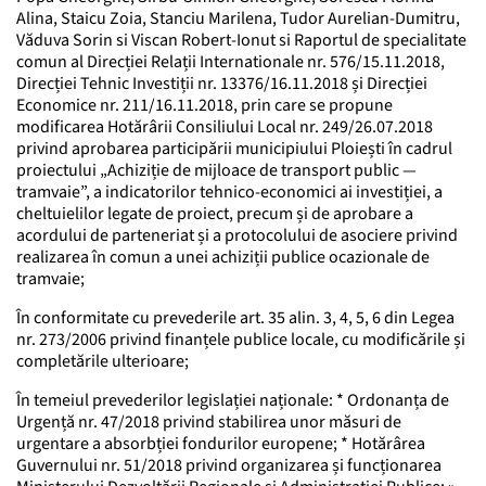
Alina, Staicu Zoia, Stanciu Marilena, Tudor Aurelian-Dumitru,
Văduva Sorin si Viscan Robert-Ionut si Raportul de specialitate
comun al Direcției Relații Internationale nr. 576/15.11.2018,
Direcției Tehnic Investiții nr. 13376/16.11.2018 și Direcției
Economice nr. 211/16.11.2018, prin care se propune
modificarea Hotărârii Consiliului Local nr. 249/26.07.2018
privind aprobarea participării municipiului Ploiești în cadrul
proiectului „Achiziție de mijloace de transport public —
tramvaie”, a indicatorilor tehnico-economici ai investiției, a
cheltuielilor legate de proiect, precum și de aprobare a
acordului de parteneriat și a protocolului de asociere privind
realizarea în comun a unei achiziții publice ocazionale de
tramvaie;
În conformitate cu prevederile art. 35 alin. 3, 4, 5, 6 din Legea
nr. 273/2006 privind finanțele publice locale, cu modificările și
completările ulterioare;
În temeiul prevederilor legislației naționale: * Ordonanța de
Urgență nr. 47/2018 privind stabilirea unor măsuri de
urgentare a absorbției fondurilor europene; * Hotărârea
Guvernului nr. 51/2018 privind organizarea și funcționarea