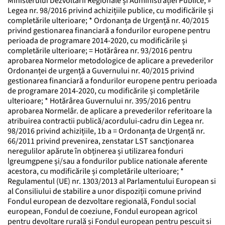
Ministerului Dezvoltării Regionale și Administrației Publice; »
Legea nr. 98/2016 privind achizițiile publice, cu modificările și
completările ulterioare; * Ordonanța de Urgență nr. 40/2015
privind gestionarea financiară a fondurilor europene pentru
perioada de programare 2014-2020, cu modificările și
completările ulterioare; = Hotărârea nr. 93/2016 pentru
aprobarea Normelor metodologice de aplicare a prevederilor
Ordonanței de urgență a Guvernului nr. 40/2015 privind
gestionarea financiară a fondurilor europene pentru perioada
de programare 2014-2020, cu modificările și completările
ulterioare; * Hotărârea Guvernului nr. 395/2016 pentru
aprobarea Normelâr. de aplicare a prevederilor referitoare la
atribuirea contractii publică/acordului-cadru din Legea nr.
98/2016 privind achizițiile, 1b a = Ordonanța de Urgență nr.
66/2011 privind prevenirea, zenstatar LST sancționarea
neregulilor apărute în obținerea și utilizarea fonduri
lgreumgpene și/sau a fondurilor publice nationale aferente
acestora, cu modificările și completările ulterioare; *
Regulamentul (UE) nr. 1303/2013 al Parlamentului European si
al Consiliului de stabilire a unor dispoziții comune privind
Fondul european de dezvoltare regională, Fondul social
european, Fondul de coeziune, Fondul european agricol
pentru devoltare rurală și Fondul european pentru pescuit si