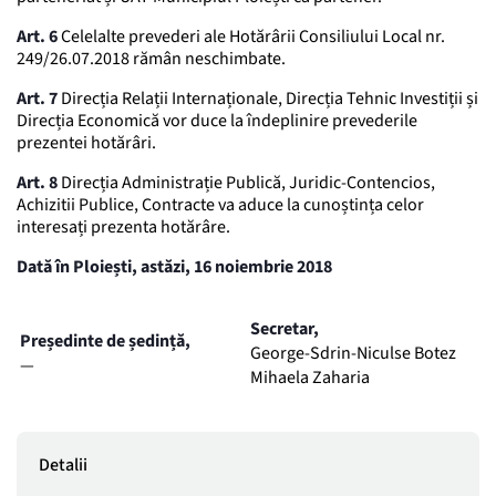
Art. 6
Celelalte prevederi ale Hotărârii Consiliului Local nr.
249/26.07.2018 rămân neschimbate.
Art. 7
Direcția Relații Internaționale, Direcția Tehnic Investiții și
Direcția Economică vor duce la îndeplinire prevederile
prezentei hotărâri.
Art. 8
Direcția Administrație Publică, Juridic-Contencios,
Achizitii Publice, Contracte va aduce la cunoștința celor
interesați prezenta hotărâre.
Dată în Ploiești, astăzi, 16 noiembrie 2018
Secretar,
Președinte de ședință,
George-Sdrin-Niculse Botez
—
Mihaela Zaharia
Detalii