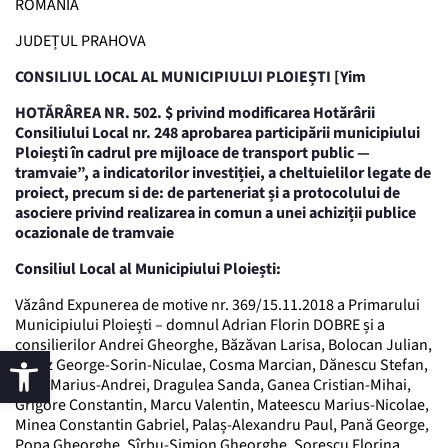
ROMÂNIA
JUDEȚUL PRAHOVA
CONSILIUL LOCAL AL MUNICIPIULUI PLOIEȘTI [Yim
HOTĂRÂREA NR. 502. $ privind modificarea Hotărârii
Consiliului Local nr. 248 aprobarea participării municipiului
Ploiești în cadrul pre mijloace de transport public —
tramvaie”, a indicatorilor investiției, a cheltuielilor legate de
proiect, precum si de: de parteneriat și a protocolului de
asociere privind realizarea in comun a unei achiziții publice
ocazionale de tramvaie
Consiliul Local al Municipiului Ploiești:
Văzând Expunerea de motive nr. 369/15.11.2018 a Primarului
Municipiului Ploiești – domnul Adrian Florin DOBRE și a
consilierilor Andrei Gheorghe, Băzăvan Larisa, Bolocan Julian,
Botez George-Sorin-Niculae, Cosma Marcian, Dănescu Stefan,
Dinu Marius-Andrei, Dragulea Sanda, Ganea Cristian-Mihai,
Grigore Constantin, Marcu Valentin, Mateescu Marius-Nicolae,
Minea Constantin Gabriel, Palaș-Alexandru Paul, Pană George,
Popa Gheorghe, Sîrbu-Simion Gheorghe, Sorescu Florina