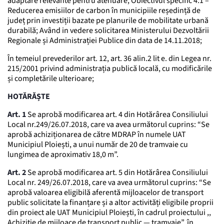
adaptare relevante pentru atenuare, Obiectivul specific 4.1 –
Reducerea emisiilor de carbon în municipiile reședință de
județ prin investiții bazate pe planurile de mobilitate urbană
durabilă; Având in vedere solicitarea Ministerului Dezvoltării
Regionale și Administrației Publice din data de 14.11.2018;
În temeiul prevederilor art. 12, art. 36 alin.2 lit e. din Legea nr.
215/2001 privind administrația publică locală, cu modificările
și completările ulterioare;
HOTĂRĂȘTE
Art. 1
Se aprobă modificarea art. 4 din Hotărârea Consiliului
Local nr.249/26.07.2018, care va avea următorul cuprins: “Se
aprobă achiziționarea de către MDRAP în numele UAT
Municipiul Ploiești, a unui număr de 20 de tramvaie cu
lungimea de aproximativ 18,0 m”.
Art. 2
Se aprobă modificarea art. 5 din Hotărârea Consiliului
Local nr. 249/26.07.2018, care va avea următorul cuprins: “Se
aprobă valoarea eligibilă aferentă mijloacelor de transport
public solicitate la finanțare și a altor activități eligibile proprii
din proiect ale UAT Municipiul Ploiești, în cadrul proiectului ,,
Achizitie de mijloace de transport public — tramvaie”, în