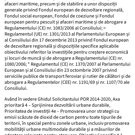
afaceri maritime, precum și de stabilire a unor dispoziții
generale privind Fondul european de dezvoltare regională,
Fondul social european, Fondul de coeziune și Fondul
european pentru pescuit și afaceri maritime și de abrogare a
Regulamentului (CE) nr. 1083/2006 al Consiliului; =
Regulamentul (UE) nr. 1301/2013 al Parlamentului European și
al Consiliului din 17 decembrie 2013 privind Fondul european
de dezvoltare regională și dispozițiile specifice aplicabile
obiectivului referitor la investițiile pentru creștere economică
și locuri de muncă și de abrogare a Regulamentului (CE) nr.
1080/2006; * Regulamentul (CE) nr. 1370/2007 al Parlamentului
European și al Consiliului din 23 octombrie 2007 privind
serviciile publice de transport feroviar și rutier de călători și de
abrogare a Regulamentelor (CEE) nr. 1191/69 și nr. 1107/70 ale
Consiliului.
Având în vedere Ghidul Solicitantului POR 2014-2020, Axa
prioritară 4 – Sprijinirea dezvoltării urbane durabile,
Prioritatea de investiții 4e – Promovarea unor strategii cu
emisii scăzute de dioxid de carbon pentru toate tipurile de
teritorii, în special pentru zonele urbane, inclusiv promovarea
mobilității urbane multimodale durabile și a măsurilor de