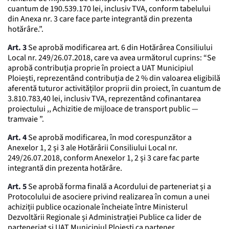
cuantum de 190.539.170 lei, inclusiv TVA, conform tabelului
din Anexa nr. 3 care face parte integrantă din prezenta
hotărâre.”.
Art. 3
Se aprobă modificarea art. 6 din Hotărârea Consiliului
Local nr. 249/26.07.2018, care va avea următorul cuprins: “Se
aprobă contribuția proprie în proiect a UAT Municipiul
Ploiești, reprezentând contribuția de 2 % din valoarea eligibilă
aferentă tuturor activităților proprii din proiect, în cuantum de
3.810.783,40 lei, inclusiv TVA, reprezentând cofinantarea
proiectului ,, Achizitie de mijloace de transport public —
tramvaie ”.
Art. 4
Se aprobă modificarea, în mod corespunzător a
Anexelor 1, 2 și 3 ale Hotărârii Consiliului Local nr.
249/26.07.2018, conform Anexelor 1, 2 și 3 care fac parte
integrantă din prezenta hotărâre.
Art. 5
Se aprobă forma finală a Acordului de parteneriat și a
Protocolului de asociere privind realizarea în comun a unei
achiziții publice ocazionale încheiate între Ministerul
Dezvoltării Regionale și Administrației Publice ca lider de
parteneriat și UAT Municipiul Ploiești ca partener.