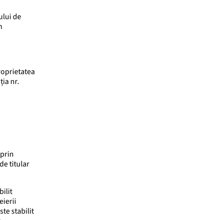
ului de
n
roprietatea
ția nr.
 prin
de titular
ilit
eierii
te stabilit