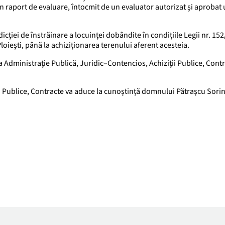
in raport de evaluare, întocmit de un evaluator autorizat şi aprobat 
icţiei de înstrăinare a locuinţei dobândite în condiţiile Legii nr. 15
loiești, până la achiziţionarea terenului aferent acesteia.
 Administrație Publică, Juridic–Contencios, Achiziții Publice, Cont
ii Publice, Contracte va aduce la cunoștință domnului Pătrașcu Sori