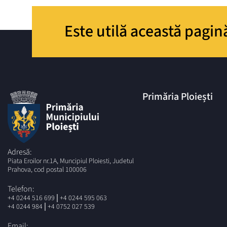
Este utilă această pagin
Primăria Ploiești
Adresă:
Piata Eroilor nr.1A, Muncipiul Ploiesti, Judetul
Prahova, cod postal 100006
Telefon:
|
+4 0244 516 699
+4 0244 595 063
|
+4 0244 984
+4 0752 027 539
Email: