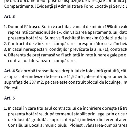
pe baza documentelor puse la dispoziție de Direcția Economică pr
Compartimentul Evidență și Administrare Fond Locativ și Serviciu
Art. 3
Domnul Pătrașcu Sorin va achita avansul de minim 15% din valo
reprezintă comisionul de 1% din valoarea apartamentului, dator
prezenta hotărâre. Suma va fi achitată în maxim 60 de zile de la
Contractul de vânzare – cumpărare corespunzător se va încheia î
În cazul nerespectării condițiilor prevăzute la alin. (1), contra
Diferența de preț ramasă va fi achitată în rate lunare egale pe
contractual de vânzare- cumpărare.
Art. 4
Se aprobă transmiterea dreptului de folosinţă gratuită, către
asupra cotei indivize de teren de 11,92 m2, aferentă apartamentului 
suprafaţă de 387 m2, pe care este construit blocul de locuinţe, in
Ploiești.
Art. 5
În cazul în care titularul contractului de închiriere doreşte să 
prezenta hotărâre, după termenul stabilit prin lege, prin orice 
de folosinţă gratuită asupra cotei părţi indivize din terenul afere
Consiliului Local al municipiului Ploiești, vânzarea-cumpărarea