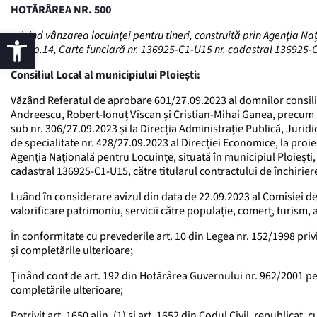
HOTĂRÂREA NR. 500
privind vânzarea locuinţei pentru tineri, construită prin Agenţia Naţi
85, ap.14, Carte funciară nr. 136925-C1-U15 nr. cadastral 136925-C1
Consiliul Local al municipiului Ploiești:
Văzând Referatul de aprobare 601/27.09.2023 al domnilor consilie
Andreescu, Robert-Ionuț Vîscan și Cristian-Mihai Ganea, precum ș
sub nr. 306/27.09.2023 și la Direcția Administrație Publică, Jurid
de specialitate nr. 428/27.09.2023 al Direcției Economice, la proie
Agenţia Naţională pentru Locuinţe, situată în municipiul Ploiești, s
cadastral 136925-C1-U15, către titularul contractului de închirier
Luând în considerare avizul din data de 22.09.2023 al Comisiei de 
valorificare patrimoniu, servicii către populație, comerț, turism
În conformitate cu prevederile art. 10 din Legea nr. 152/1998 priv
şi completările ulterioare;
Ţinând cont de art. 192 din Hotărârea Guvernului nr. 962/2001 pen
completările ulterioare;
Potrivit art. 1650 alin. (1) şi art. 1652 din Codul Civil, republicat,