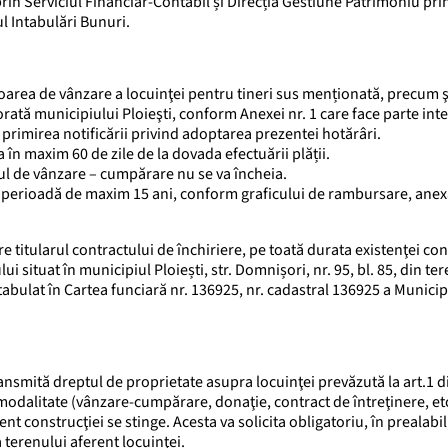
in Serviciul Financiar-Contabil și Direcția Gestiune Patrimoniu pri
l Intabulări Bunuri.
area de vânzare a locuinţei pentru tineri sus menționată, precum 
ată municipiului Ploieşti, conform Anexei nr. 1 care face parte int
 primirea notificării privind adoptarea prezentei hotărâri.
n maxim 60 de zile de la dovada efectuării plății.
ctul de vânzare – cumpărare nu se va încheia.
 o perioadă de maxim 15 ani, conform graficului de rambursare, anex
 titularul contractului de închiriere, pe toată durata existenţei con
situat în municipiul Ploiești, str. Domnișori, nr. 95, bl. 85, din ter
tabulat în Cartea funciară nr. 136925, nr. cadastral 136925 a Municip
transmită dreptul de proprietate asupra locuinţei prevăzută la art.1 d
modalitate (vânzare-cumpărare, donaţie, contract de întreţinere, etc
nt construcţiei se stinge. Acesta va solicita obligatoriu, în prealabil
 terenului aferent locuinţei.