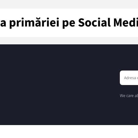
tea primăriei pe Social Med
We care ab