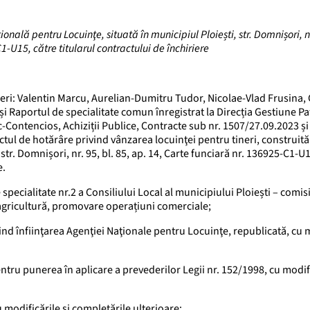
onală pentru Locuinţe, situată în municipiul Ploiești, str. Domnișori, nr
-U15, către titularul contractului de închiriere
ri: Valentin Marcu, Aurelian-Dumitru Tudor, Nicolae-Vlad Frusina, 
i Raportul de specialitate comun înregistrat la Direcția Gestiune P
ic-Contencios, Achiziții Publice, Contracte sub nr. 1507/27.09.2023 ș
ctul de hotărâre privind vânzarea locuinţei pentru tineri, construită
tr. Domnișori, nr. 95, bl. 85, ap. 14, Carte funciară nr. 136925-C1-U1
e.
specialitate nr.2 a Consiliului Local al municipiului Ploiești – comis
, agricultură, promovare operațiuni comerciale;
ind înfiinţarea Agenţiei Naţionale pentru Locuinţe, republicată, cu 
tru punerea în aplicare a prevederilor Legii nr. 152/1998, cu modifi
 cu modificările şi completările ulterioare;