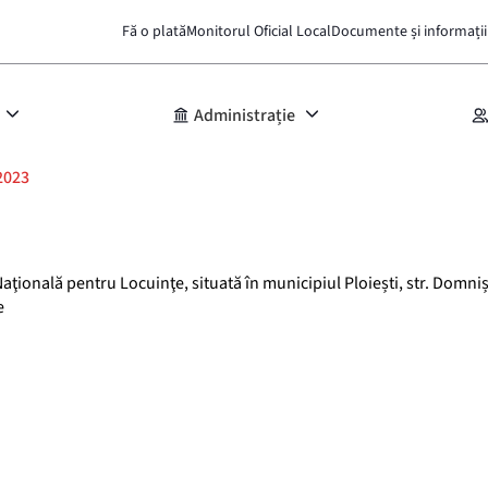
Fă o plată
Monitorul Oficial Local
Documente și informații
Administrație
2023
aţională pentru Locuinţe, situată în municipiul Ploiești, str. Domnișo
e