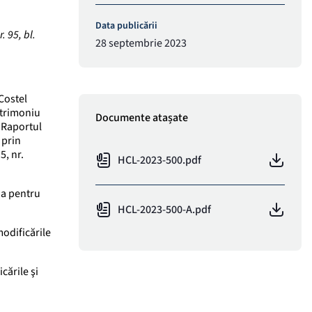
Data publicării
. 95, bl.
28 septembrie 2023
Costel
atrimoniu
Documente atașate
i Raportul
 prin
5, nr.
HCL-2023-500.pdf
ia pentru
HCL-2023-500-A.pdf
modificările
cările şi