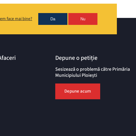
em face mai bine?
Da
Nu
Afaceri
Depune o petiție
Sesizează o problemă către Primăria
Municipiului Ploiești
Depune acum