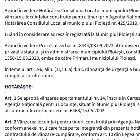
Având în vedere Hotărârea Consiliului Local al municipiului Ploi
vânzare a locuințelor construite pentru tineri prin Agenția Națio
Hotărârea Consiliului Local al municipiului Ploiești nr. 425/2019, 
Luând în considerare adresa înregistrată la Municipiul Ploieşti s
Având în vedere Procesul verbal nr. 8444/08.09.2023 al Comisiei d
privată a statului și în administrarea municipiului Ploieşti, consti
1350/15.03.2023, emise de către Primarul municipiului Ploiești.
În temeiul art. 196, alin. (1), lit. a) din Ordonanța de Urgență a 
completările ulterioare,
HOTĂRĂŞTE:
Art. 1
Se aprobă vânzarea apartamentului nr. 14, înscris în Cartea
Agenţia Naţională pentru Locuinţe, situat în Municipiul Ploiești, st
al contractului de închiriere nr. 6468/15.05.2002.
Art. 2
Vânzarea locuinței pentru tineri, construită prin Agenţia Naţi
conform anexei nr. 1 care face parte integrantă din prezenta hotărâ
contractului de vânzare-cumpărare, conform art. 10 din Legea nr.1