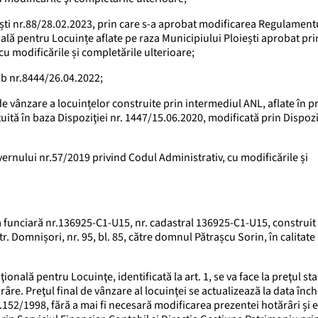
ești nr.88/28.02.2023, prin care s-a aprobat modificarea Regulament
nală pentru Locuințe aflate pe raza Municipiului Ploiești aprobat pri
cu modificările și completările ulterioare;
ub nr.8444/26.04.2022;
e vânzare a locuințelor construite prin intermediul ANL, aflate în p
tuită în baza Dispoziţiei nr. 1447/15.06.2020, modificată prin Dispozi
Guvernului nr.57/2019 privind Codul Administrativ, cu modificările și
 funciară nr.136925-C1-U15, nr. cadastral 136925-C1-U15, construit
r. Domnișori, nr. 95, bl. 85, către domnul Pătrașcu Sorin, în calitate 
onală pentru Locuinţe, identificată la art. 1, se va face la preţul stab
re. Preţul final de vânzare al locuinţei se actualizează la data înch
52/1998, fără a mai fi necesară modificarea prezentei hotărâri și es