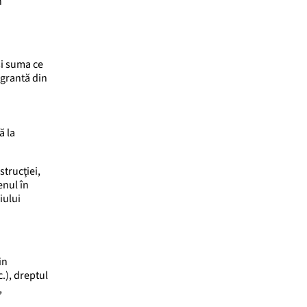
n
şi suma ce
egrantă din
ă la
strucţiei,
enul în
iului
in
.), dreptul
,