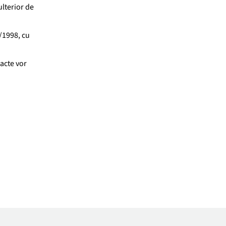
ulterior de
2/1998, cu
racte vor
n