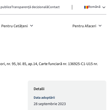
Română
 publice
Transparență decizională
Contact
Pentru Cetățeni
Pentru Afaceri
ri, nr. 95, bl. 85, ap.14, Carte funciară nr. 136925-C1-U15 nr.
Detalii
Data adoptării
28 septembrie 2023