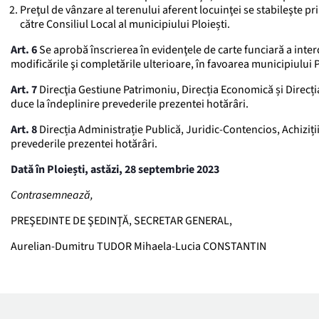
Preţul de vânzare al terenului aferent locuinţei se stabileşte pr
către Consiliul Local al municipiului Ploiești.
Art. 6
Se aprobă înscrierea în evidenţele de carte funciară a interd
modificările şi completările ulterioare, în favoarea municipiului P
Art. 7
Direcţia Gestiune Patrimoniu, Direcția Economică și Direcția
duce la îndeplinire prevederile prezentei hotărâri.
Art. 8
Direcția Administrație Publică, Juridic-Contencios, Achiziț
prevederile prezentei hotărâri.
Dată în Ploiești, astăzi, 28 septembrie 2023
Contrasemnează,
PREŞEDINTE DE ŞEDINŢĂ, SECRETAR GENERAL,
Aurelian-Dumitru TUDOR Mihaela-Lucia CONSTANTIN