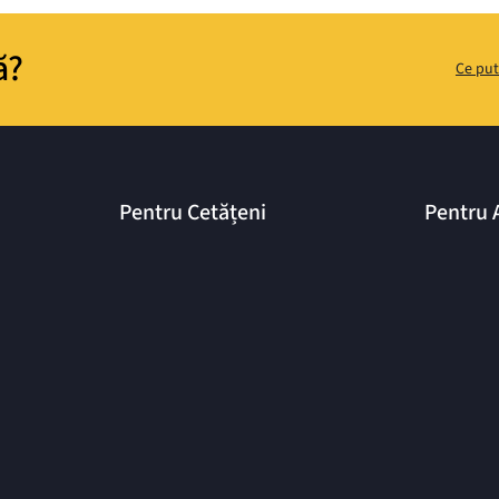
ă?
Ce put
Pentru Cetățeni
Pentru 