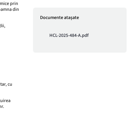
omice prin
Doamna din
Documente atașate
ii,
HCL-2025-484-A.pdf
tar, cu
tuirea
nr.