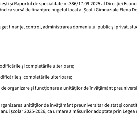
eşti și Raportul de specialitate nr.386/17.09.2025 al Direcției Econ
vând ca sursă de finanțare bugetul local al Școlii Gimnaziale Elena 
uget finanţe, control, administrarea domeniului public şi privat, stud
odificările și completările ulterioare;
ificările și completările ulterioare;
e organizare și funcționare a unităților de învățământ preuniversi
ganizarea unităților de învățământ preuniversitar de stat și consti
n anul școlar 2025-2026, ca urmare a măsurilor adoptate prin Legea 