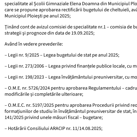
specialitate al Școlii Gimnaziale Elena Doamna din Municipiul Ploi
care se propune aprobarea rectificării bugetului de cheltuieli, a
Municipiul Ploieşti pe anul 2025;
Ţinând cont de avizul comisiei de specialitate nr.1 – comisia de b
strategii şi prognoze din data de 19.09.2025;
Având în vedere prevederile:
– Legii nr. 9/2025 – Legea bugetului de stat pe anul 2025;
– Legii nr. 273/2006 – Legea privind finanțele publice locale, cu m
– Legii nr. 198/2023 – Legea învățământului preuniversitar, cu mod
– O.M.E. nr. 5726/2024 pentru aprobarea Regulamentului – cadru d
modificările și completările ulterioare;
– O.M.E.C. nr. 5197/2025 pentru aprobarea Procedurii privind reor
formațiunilor de studiu în învățământul preuniversitar de stat, î
141/2025 privind unele măsuri fiscal – bugetare;
– Hotărârii Consiliului ARACIP nr. 11/14.08.2025;