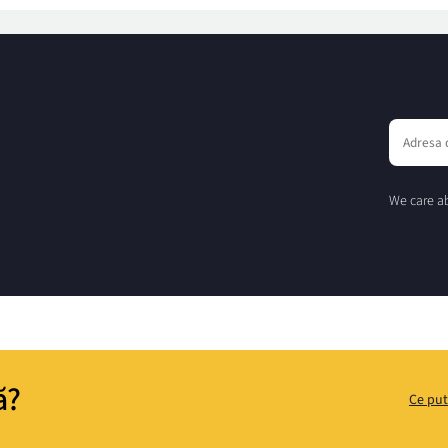
We care ab
ă?
Ce put