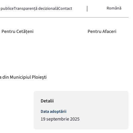
Română
 publice
Transparență decizională
Contact
Pentru Cetățeni
Pentru Afaceri
a din Municipiul Ploieşti
Detalii
Data adoptării
19 septembrie 2025