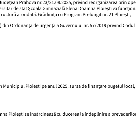
ar Județean Prahova nr.23/21.08.2025, privind reorganizarea prin op
ersitar de stat Școala Gimnazială Elena Doamna Ploieşti va funcțion
tructură arondată: Grădinița cu Program Prelungit nr. 21 Ploieşti;
), lit. a) din Ordonanța de urgență a Guvernului nr. 57/2019 privind Codul
 Municipiul Ploieşti pe anul 2025, sursa de finanțare bugetul local
na Ploieşti se însărcinează cu ducerea la îndeplinire a prevederilo