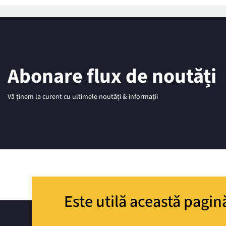
Abonare flux de noutăți
Vă ținem la curent cu ultimele noutăți & informații
Este utilă această pagin