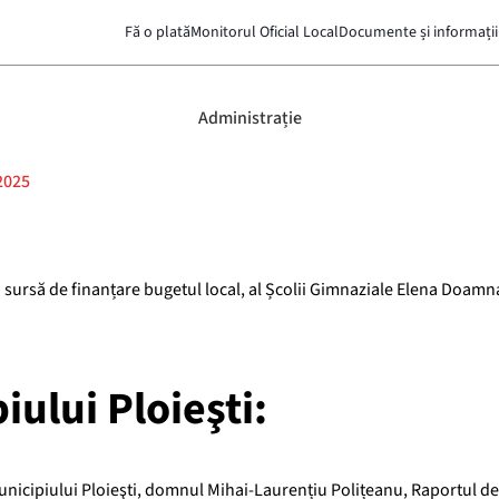
Fă o plată
Monitorul Oficial Local
Documente și informații
Administrație
2025
a sursă de finanțare bugetul local, al Școlii Gimnaziale Elena Doamn
iului Ploieşti:
unicipiului Ploieşti, domnul Mihai-Laurențiu Polițeanu, Raportul de