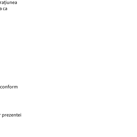
erațiunea
a ca
, conform
r prezentei